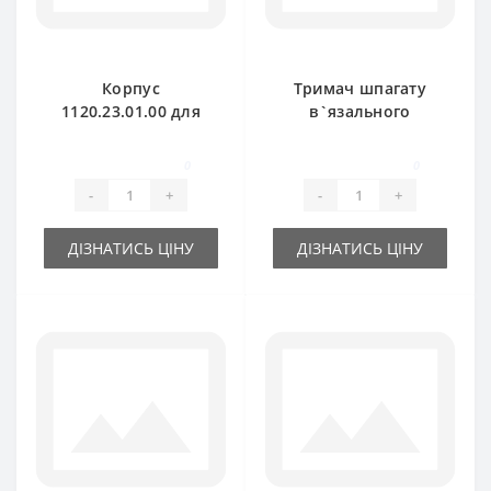
Корпус
Тримач шпагату
1120.23.01.00 для
в`язального
прес-підбирача
апарату
Welger
1120.72.10.01 для
0
0
прес-підбирача
-
+
-
+
Welger
ДІЗНАТИСЬ ЦІНУ
ДІЗНАТИСЬ ЦІНУ