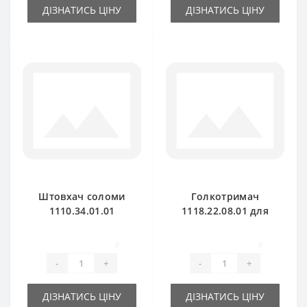
ДІЗНАТИСЬ ЦІНУ
ДІЗНАТИСЬ ЦІНУ
Штовхач соломи
Голкотримач
1110.34.01.01
1118.22.08.01 для
корбовий для прес-
прес-підбирача
підбирача Welger
Welger AP41
0
0
-
+
-
+
ДІЗНАТИСЬ ЦІНУ
ДІЗНАТИСЬ ЦІНУ