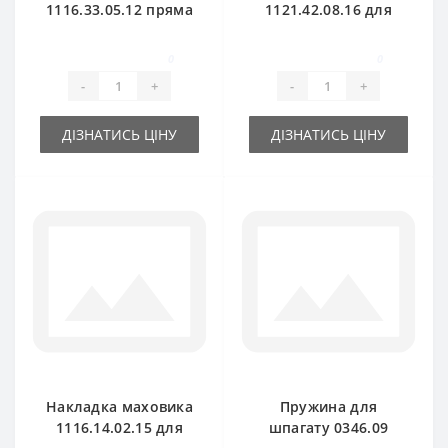
1116.33.05.12 пряма
1121.42.08.16 для
мала для прес-
прес-підбирача
підбирача Welger
Welger
0
0
-
+
-
+
ДІЗНАТИСЬ ЦІНУ
ДІЗНАТИСЬ ЦІНУ
Накладка маховика
Пружина для
1116.14.02.15 для
шпагату 0346.09