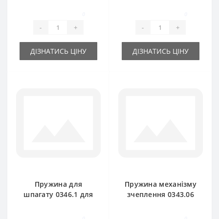
прес-підбирача
для прес-підбирача
Welger
Welger AP41-45
0
0
-
+
-
+
ДІЗНАТИСЬ ЦІНУ
ДІЗНАТИСЬ ЦІНУ
Пружина для
Пружина механізму
шпагату 0346.1 для
зчеплення 0343.06
прес-підбирача
для прес-підбирача
Welger AP61
Welger
0
0