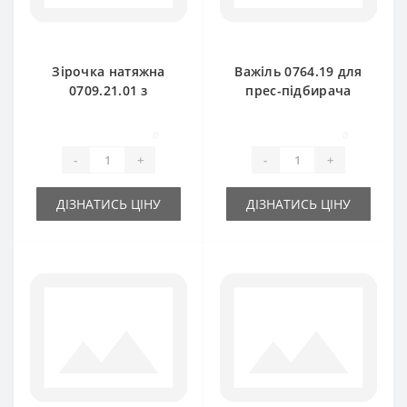
Зірочка натяжна
Важіль 0764.19 для
0709.21.01 з
прес-підбирача
підшипником для
Welger
прес-підбирача
0
0
Welger
-
+
-
+
ДІЗНАТИСЬ ЦІНУ
ДІЗНАТИСЬ ЦІНУ