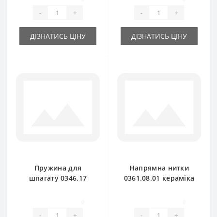
-
+
-
+
ДІЗНАТИСЬ ЦІНУ
ДІЗНАТИСЬ ЦІНУ
Пружина для
Напрямна нитки
шпагату 0346.17
0361.08.01 кераміка
для прес-підбирача
для прес-підбирача
Welger
Welger
0
0
-
+
-
+