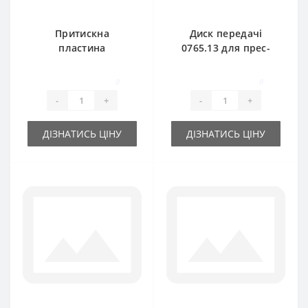
Притискна
Диск передачі
пластина
0765.13 для прес-
0940.67.91.00 для
підбирача Welger
прес-підбирача
AP41-45-61
0
0
Welger
-
+
-
+
ДІЗНАТИСЬ ЦІНУ
ДІЗНАТИСЬ ЦІНУ