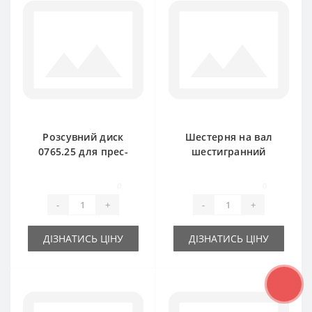
Розсувний диск
Шестерня на вал
0765.25 для прес-
шестигранний
підбирача Welger
1124.20.03.01 для
AP61
прес-підбирача
0
0
Welger AP730
-
+
-
+
ДІЗНАТИСЬ ЦІНУ
ДІЗНАТИСЬ ЦІНУ