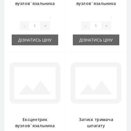
вузлов`язальника
вузлов`язальника
0764.04.00.00 для
0764.15 для прес-
прес-підбирача
підбирача Welger
0
0
Welger
-
+
-
+
ДІЗНАТИСЬ ЦІНУ
ДІЗНАТИСЬ ЦІНУ
Ексцентрик
Затиск тримача
вузлов`язальника
шпагату