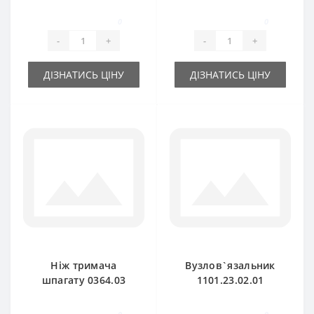
0364.32.00.00 для
0364.18.00.00 для
прес-підбирача
прес-підбирача
0
0
Welger
Welger
-
+
-
+
ДІЗНАТИСЬ ЦІНУ
ДІЗНАТИСЬ ЦІНУ
Ніж тримача
Вузлов`язальник
шпагату 0364.03
1101.23.02.01
для прес-підбирача
петляч для прес-
Welger
підбирача Welger