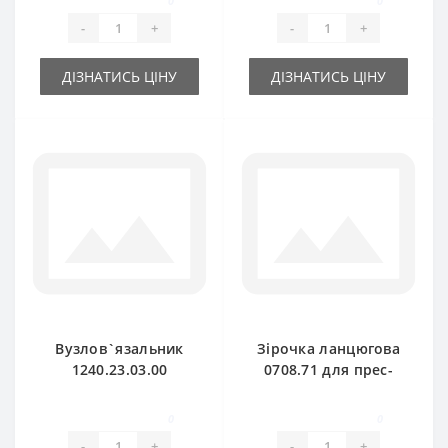
0
0
-
+
-
+
ДІЗНАТИСЬ ЦІНУ
ДІЗНАТИСЬ ЦІНУ
Вузлов`язальник
Зірочка ланцюгова
1240.23.03.00
0708.71 для прес-
комплект для прес-
підбирача Welger
підбирача Welger
AP71
0
0
-
+
-
+