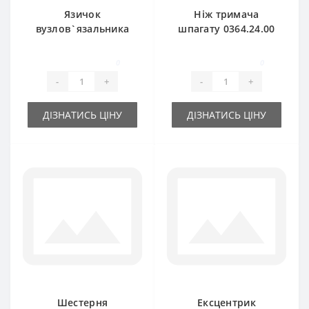
Язичок
Ніж тримача
вузлов`язальника
шпагату 0364.24.00
1101.23.02.05 для
для прес-підбирача
прес-підбирача
Welger
0
0
Welger
-
+
-
+
ДІЗНАТИСЬ ЦІНУ
ДІЗНАТИСЬ ЦІНУ
Шестерня
Ексцентрик