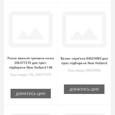
Ролик важеля тримача ножа
Валик черв'яка 86629480 для
206377370 для прес-
прес-підбирача New Holland
підбирача New Holland 146
Код товару: 86629480
Код товару: 146, 206377370
0
0
ДІЗНАТИСЬ ЦІНУ
ДІЗНАТИСЬ ЦІНУ