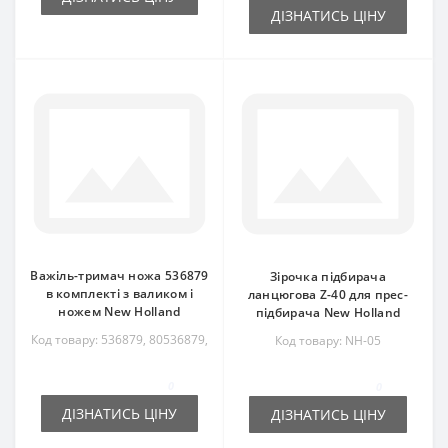
ДІЗНАТИСЬ ЦІНУ
Важіль-тримач ножа 536879
Зірочка підбирача
в комплекті з валиком і
ланцюгова Z-40 для прес-
ножем New Holland
підбирача New Holland
Код товару: 536879, 80536879,
Код товару: NH-05
80723889, 80603728, 537706,
225937, 450471, 723889,
0
0
RS3628, B4105, 80225937,
80450471
ДІЗНАТИСЬ ЦІНУ
ДІЗНАТИСЬ ЦІНУ