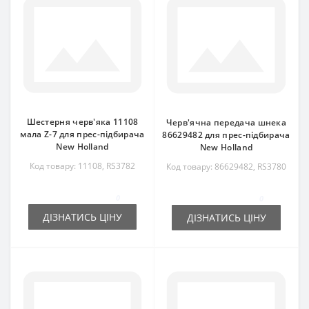
Шестерня черв'яка 11108
Черв'ячна передача шнека
мала Z-7 для прес-підбирача
86629482 для прес-підбирача
New Holland
New Holland
Код товару: 11108, RS3782
Код товару: 86629482, RS3780
0
0
ДІЗНАТИСЬ ЦІНУ
ДІЗНАТИСЬ ЦІНУ