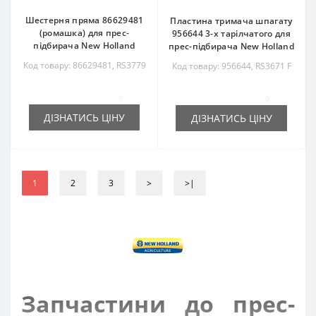
Шестерня пряма 86629481
Пластина тримача шпагату
(ромашка) для прес-
956644 3-х тарілчатого для
підбирача New Holland
прес-підбирача New Holland
Код товару: 86629481, RS3779
Код товару: 956644, RS3671 F
0
0
ДІЗНАТИСЬ ЦІНУ
ДІЗНАТИСЬ ЦІНУ
1
2
3
>
>|
Запчастини до прес-