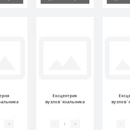
ерня
Ексцентрик
Ексц
зальника
вузлов`язальника
вузлов`
0.00 для
0764.15 для прес-
0364.32
дбирача
підбирача Welger
прес-п
0
0
ger
We
+
-
+
-