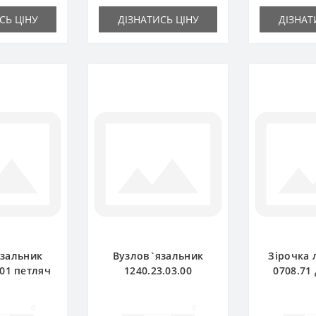
СЬ ЦІНУ
ДІЗНАТИСЬ ЦІНУ
ДІЗНАТ
язальник
Вузлов`язальник
Зірочка 
.01 петляч
1240.23.03.00
0708.71
підбирача
комплект для прес-
підбира
ger
підбирача Welger
A
0
0