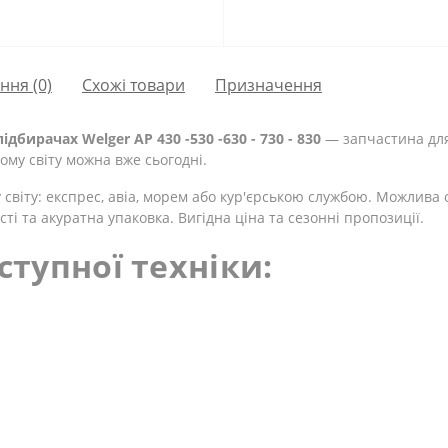
ання
(0)
Схожі товари
Призначення
дбирачах Welger AP 430 -530 -630 - 730 - 830
— запчастина для 
ому світу можна вже сьогодні.
у світу: експрес, авіа, морем або кур'єрською службою. Можлив
сті та акуратна упаковка. Вигідна ціна та сезонні пропозиції.
ступної техніки: