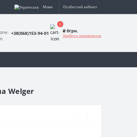
Мова
Особистий кабінет
0
₴ 0грн.
+38(068)153-94-01
Зробити замовлення
ча Welger