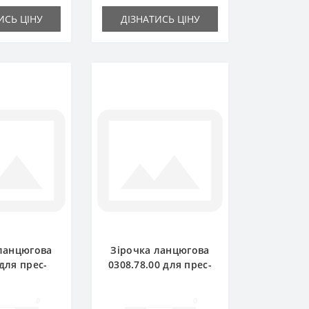
ИСЬ ЦІНУ
ДІЗНАТИСЬ ЦІНУ
ланцюгова
Зірочка ланцюгова
 для прес-
0308.78.00 для прес-
ча Welger
підбирача Welger
P71
AP61
0
0