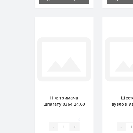
Ніж тримача
Шест
шпагату 0364.24.00
вузлов`я
для прес-підбирача
0764.04.0
Welger
прес-пі
0
Wel
-
+
-