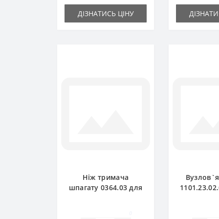
ДІЗНАТИСЬ ЦІНУ
ДІЗНАТИ
Ніж тримача
Вузлов`
шпагату 0364.03 для
1101.23.02
прес-підбирача
для прес-
Welger
Wel
0