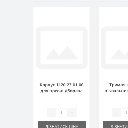
Корпус 1120.23.01.00
Тримач 
для прес-підбирача
в`язально
Welger
1120.72.1
прес-пі
0
Wel
-
+
-
ДІЗНАТИСЬ ЦІНУ
ДІЗНАТИ