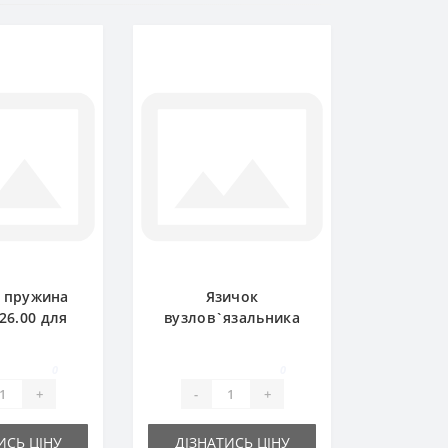
 пружина
Язичок
.26.00 для
вузлов`язальника
ідбирача
1101.23.02.05 для
lger
прес-підбирача
0
0
Welger
+
-
+
ИСЬ ЦІНУ
ДІЗНАТИСЬ ЦІНУ