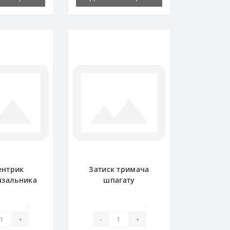
ентрик
Затиск тримача
язальника
шпагату
.00.00 для
0364.18.00.00 для
ідбирача
прес-підбирача
0
0
lger
Welger
+
-
+