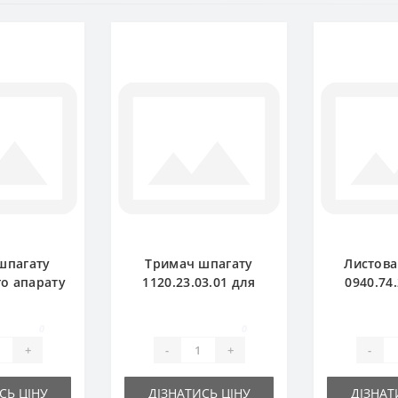
шпагату
Тримач шпагату
Листова
го апарату
1120.23.03.01 для
0940.74
0.01 для
прес-підбирача
прес-п
дбирача
Welger
We
0
0
ger
+
-
+
-
СЬ ЦІНУ
ДІЗНАТИСЬ ЦІНУ
ДІЗНАТ