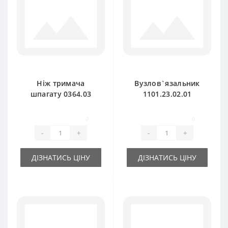
Ніж тримача
Вузлов`язальник
шпагату 0364.03
1101.23.02.01
для прес-підбирача
петляч для прес-
Welger
підбирача Welger
0
0
-
+
-
+
ДІЗНАТИСЬ ЦІНУ
ДІЗНАТИСЬ ЦІНУ