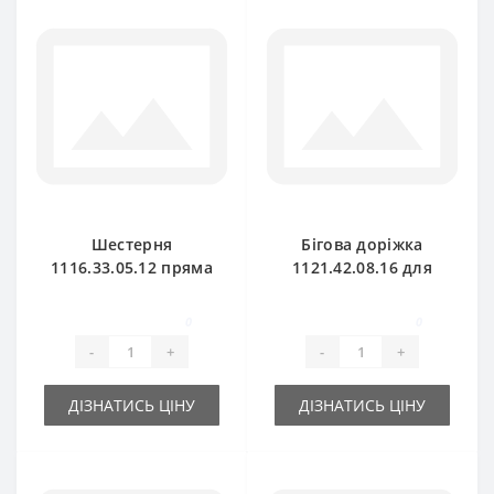
Шестерня
Бігова доріжка
1116.33.05.12 пряма
1121.42.08.16 для
мала для прес-
прес-підбирача
підбирача Welger
Welger
0
0
-
+
-
+
ДІЗНАТИСЬ ЦІНУ
ДІЗНАТИСЬ ЦІНУ