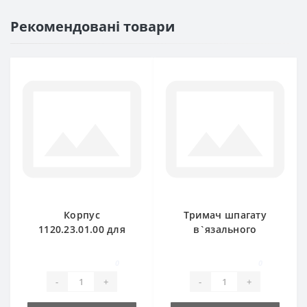
Рекомендовані товари
Корпус
Тримач шпагату
1120.23.01.00 для
в`язального
прес-підбирача
апарату
Welger
1120.72.10.01 для
0
0
прес-підбирача
-
+
-
+
Welger