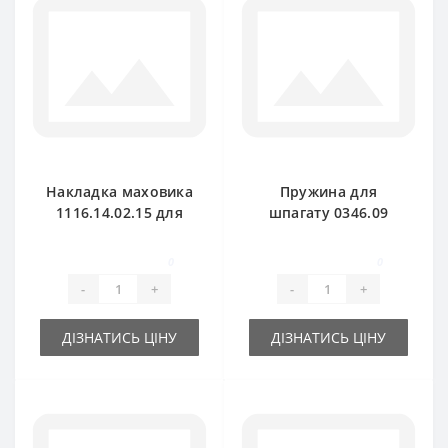
Накладка маховика
Пружина для
1116.14.02.15 для
шпагату 0346.09
прес-підбирача
для прес-підбирача
Welger
Welger AP41-45
0
0
-
+
-
+
ДІЗНАТИСЬ ЦІНУ
ДІЗНАТИСЬ ЦІНУ