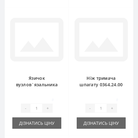
Язичок
Ніж тримача
вузлов`язальника
шпагату 0364.24.00
1101.23.02.05 для
для прес-підбирача
прес-підбирача
Welger
0
0
Welger
-
+
-
+
ДІЗНАТИСЬ ЦІНУ
ДІЗНАТИСЬ ЦІНУ