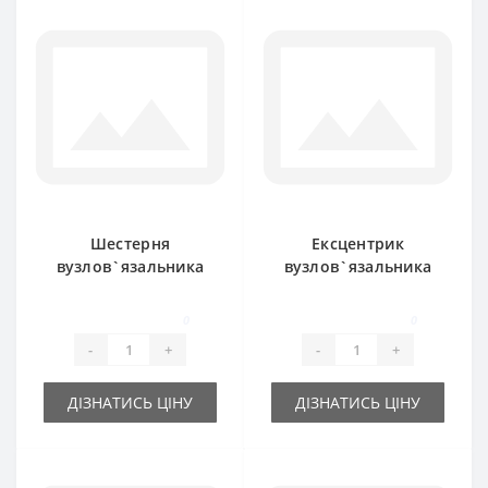
Шестерня
Ексцентрик
вузлов`язальника
вузлов`язальника
0764.04.00.00 для
0764.15 для прес-
прес-підбирача
підбирача Welger
0
0
Welger
-
+
-
+
ДІЗНАТИСЬ ЦІНУ
ДІЗНАТИСЬ ЦІНУ