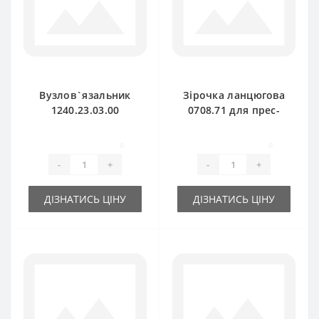
Вузлов`язальник
Зірочка ланцюгова
1240.23.03.00
0708.71 для прес-
комплект для прес-
підбирача Welger
підбирача Welger
AP71
0
0
-
+
-
+
ДІЗНАТИСЬ ЦІНУ
ДІЗНАТИСЬ ЦІНУ