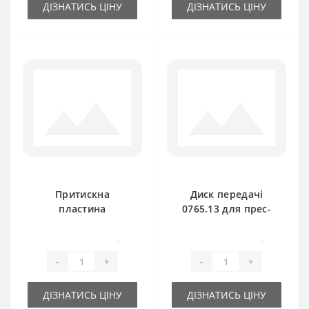
ДІЗНАТИСЬ ЦІНУ
ДІЗНАТИСЬ ЦІНУ
Притискна
Диск передачі
пластина
0765.13 для прес-
0940.67.91.00 для
підбирача Welger
прес-підбирача
AP41-45-61
0
0
Welger
-
+
-
+
ДІЗНАТИСЬ ЦІНУ
ДІЗНАТИСЬ ЦІНУ