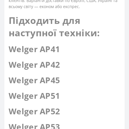
клієнтів. Варіанти доставки по Європі, США, Україні та
всьому світу — економ або експрес.
Підходить для
наступної техніки:
Welger AP41
Welger AP42
Welger AP45
Welger AP51
Welger AP52
Welger AP53