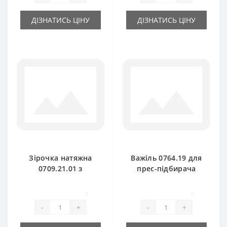
ДІЗНАТИСЬ ЦІНУ
ДІЗНАТИСЬ ЦІНУ
Зірочка натяжна
Важіль 0764.19 для
0709.21.01 з
прес-підбирача
підшипником для
Welger
прес-підбирача
0
0
Welger
-
+
-
+