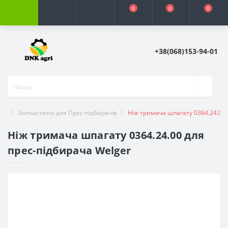
0
0
0
+38(068)153-94-01
Запчастини для Прес-підбирачів
Ніж тримача шпагату 0364.24.00 
Ніж тримача шпагату 0364.24.00 для
прес-підбирача Welger