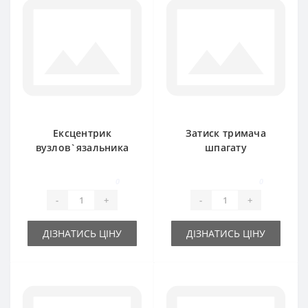
Ексцентрик
Затиск тримача
вузлов`язальника
шпагату
0364.32.00.00 для
0364.18.00.00 для
прес-підбирача
прес-підбирача
0
0
Welger
Welger
-
+
-
+
ДІЗНАТИСЬ ЦІНУ
ДІЗНАТИСЬ ЦІНУ