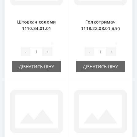
Штовхач соломи
Голкотримач
1110.34.01.01
1118.22.08.01 для
корбовий для прес-
прес-підбирача
підбирача Welger
Welger AP41
0
0
-
+
-
+
ДІЗНАТИСЬ ЦІНУ
ДІЗНАТИСЬ ЦІНУ