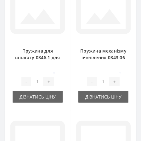
Пружина для
Пружина механізму
шпагату 0346.1 для
зчеплення 0343.06
прес-підбирача
для прес-підбирача
Welger AP61
Welger
0
0
-
+
-
+
ДІЗНАТИСЬ ЦІНУ
ДІЗНАТИСЬ ЦІНУ