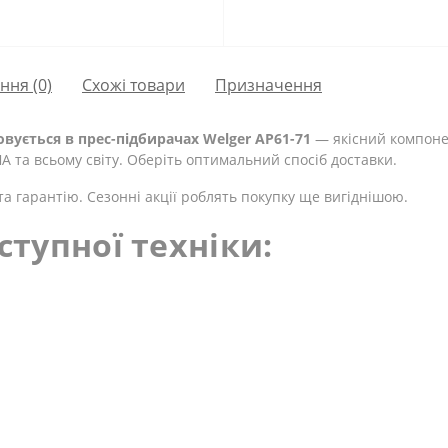
ання
(0)
Схожі товари
Призначення
овується в прес-підбирачах Welger AP61-71
— якісний компонен
ША та всьому світу. Оберіть оптимальний спосіб доставки.
та гарантію. Сезонні акції роблять покупку ще вигіднішою.
ступної техніки: