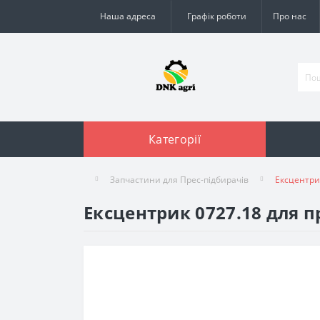
Наша адреса
Графік роботи
Про нас
Категорії
Запчастини для Прес-підбирачів
Ексцентри
Ексцентрик 0727.18 для п