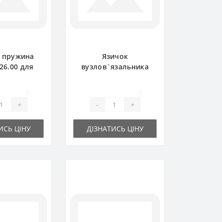
 пружина
Язичок
.26.00 для
вузлов`язальника
ідбирача
1101.23.02.05 для
lger
прес-підбирача
0
0
Welger
+
-
+
ИСЬ ЦІНУ
ДІЗНАТИСЬ ЦІНУ