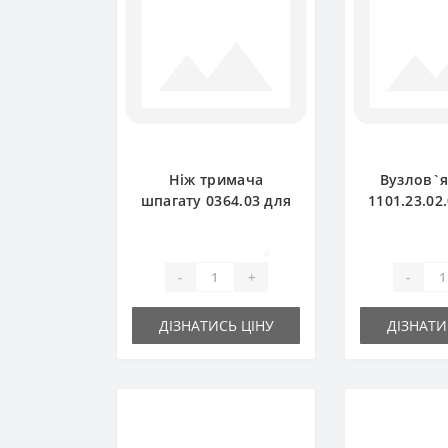
Ніж тримача
Вузлов`
шпагату 0364.03 для
1101.23.02
прес-підбирача
для прес-
Welger
Wel
0
-
+
-
ДІЗНАТИСЬ ЦІНУ
ДІЗНАТИ