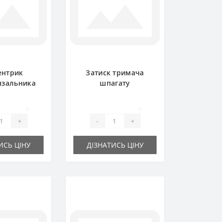
ентрик
Затиск тримача
язальника
шпагату
.00.00 для
0364.18.00.00 для
ідбирача
прес-підбирача
0
0
lger
Welger
+
-
+
ИСЬ ЦІНУ
ДІЗНАТИСЬ ЦІНУ