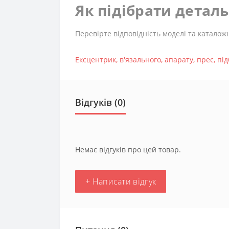
Як підібрати детал
Перевірте відповідність моделі та каталож
Ексцентрик
,
в'язального
,
апарату
,
прес
,
пі
Відгуків (0)
Немає відгуків про цей товар.
+ Написати відгук