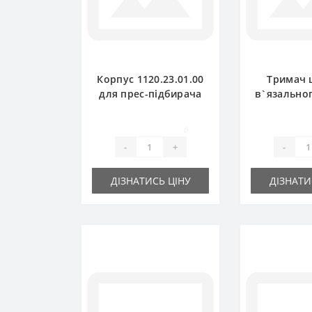
Корпус 1120.23.01.00
Тримач 
для прес-підбирача
в`язально
Welger
1120.72.1
прес-пі
0
Wel
-
+
-
ДІЗНАТИСЬ ЦІНУ
ДІЗНАТИ