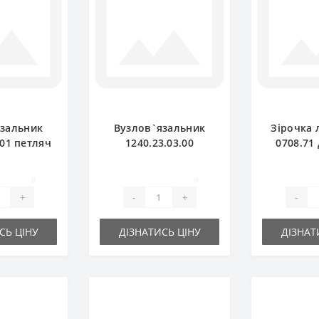
язальник
Вузлов`язальник
Зірочка 
.01 петляч
1240.23.03.00
0708.71
підбирача
комплект для прес-
підбира
ger
підбирача Welger
A
0
0
+
-
+
-
СЬ ЦІНУ
ДІЗНАТИСЬ ЦІНУ
ДІЗНАТ