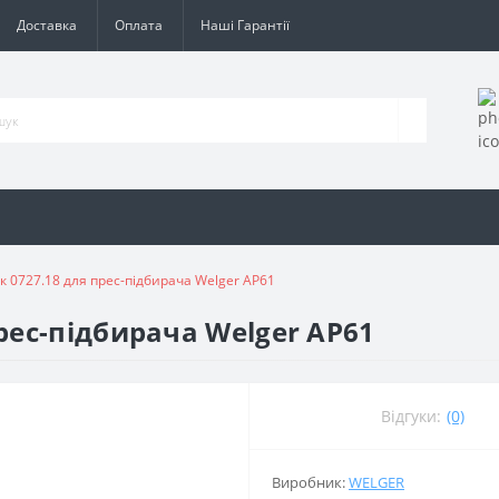
Доставка
Оплата
Наші Гарантії
к 0727.18 для прес-підбирача Welger AP61
рес-підбирача Welger AP61
Відгуки:
(0)
Виробник:
WELGER