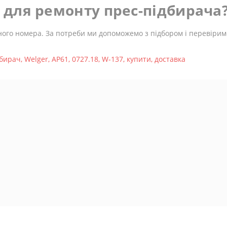
ь для ремонту прес-підбирача
ного номера. За потреби ми допоможемо з підбором і перевіримо
дбирач
,
Welger
,
AP61
,
0727.18
,
W-137
,
купити
,
доставка