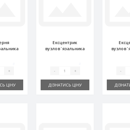
ерня
Ексцентрик
Ексц
зальника
вузлов`язальника
вузлов`
0.00 для
0764.15 для прес-
0364.32
дбирача
підбирача Welger
прес-п
0
0
ger
We
+
-
+
-
СЬ ЦІНУ
ДІЗНАТИСЬ ЦІНУ
ДІЗНАТ