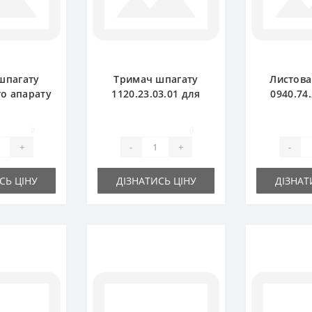
шпагату
Тримач шпагату
Листова
го апарату
1120.23.03.01 для
0940.74
0.01 для
прес-підбирача
прес-п
дбирача
Welger
We
0
0
ger
+
-
+
-
СЬ ЦІНУ
ДІЗНАТИСЬ ЦІНУ
ДІЗНАТ