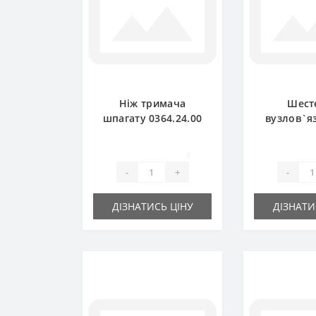
Ніж тримача
Шест
шпагату 0364.24.00
вузлов`я
для прес-підбирача
0764.04.0
Welger
прес-пі
0
Wel
-
+
-
ДІЗНАТИСЬ ЦІНУ
ДІЗНАТИ