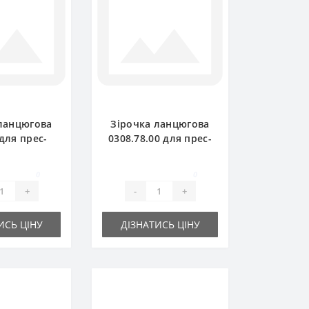
ланцюгова
Зірочка ланцюгова
 для прес-
0308.78.00 для прес-
ча Welger
підбирача Welger
P71
AP61
0
0
+
-
+
ИСЬ ЦІНУ
ДІЗНАТИСЬ ЦІНУ