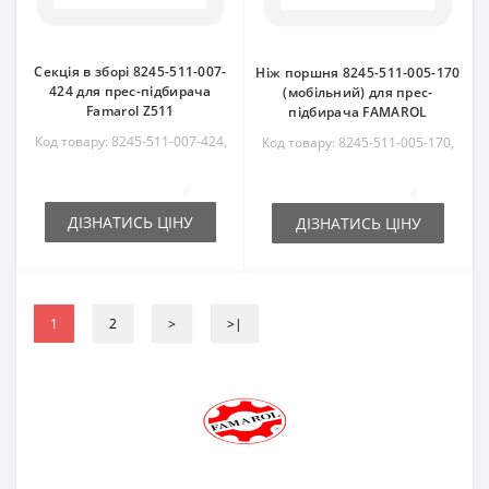
Секція в зборі 8245-511-007-
Ніж поршня 8245-511-005-170
424 для прес-підбирача
(мобільний) для прес-
Famarol Z511
підбирача FAMAROL
Код товару: 8245-511-007-424,
Код товару: 8245-511-005-170,
8245511007424, RS6004
8245511005170
0
0
ДІЗНАТИСЬ ЦІНУ
ДІЗНАТИСЬ ЦІНУ
1
2
>
>|