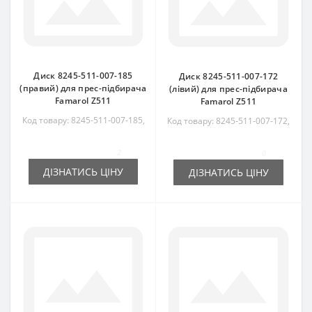
Диск 8245-511-007-185
Диск 8245-511-007-172
(правий) для прес-підбирача
(лівий) для прес-підбирача
Famarol Z511
Famarol Z511
Код товару: 8245-511-007-185,
Код товару: 8245-511-007-172,
8245511007185, RS3788
8245511007172, RS6067
2
0
ДІЗНАТИСЬ ЦІНУ
ДІЗНАТИСЬ ЦІНУ