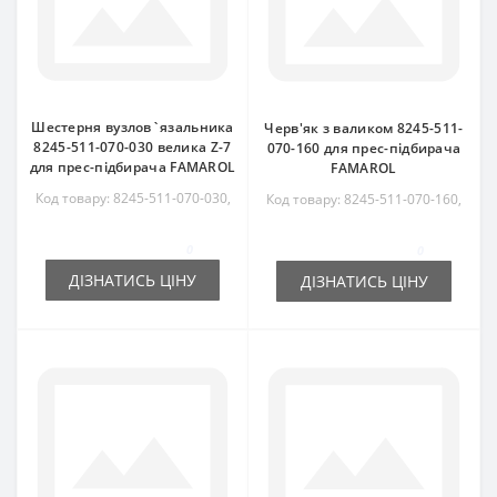
Шестерня вузлов`язальника
Черв'як з валиком 8245-511-
8245-511-070-030 велика Z-7
070-160 для прес-підбирача
для прес-підбирача FAMAROL
FAMAROL
Код товару: 8245-511-070-030,
Код товару: 8245-511-070-160,
8245511070030
8245511070160
0
0
ДІЗНАТИСЬ ЦІНУ
ДІЗНАТИСЬ ЦІНУ