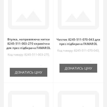
Втулка, направляюча нитки
Чистик 8245-511-070-043 для
8245-511-003-270 керамічна
прес-підбирача FAMAROL
для прес-підбирача FAMAROL
Код товару: 8245-511-070-043,
Код товару: 8245-511-003-270,
8245511070043
8245511003270
0
0
ДІЗНАТИСЬ ЦІНУ
ДІЗНАТИСЬ ЦІНУ