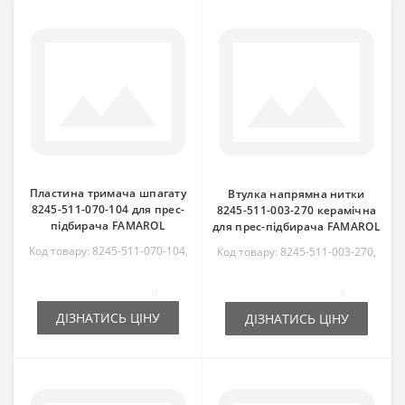
Пластина тримача шпагату
Втулка напрямна нитки
8245-511-070-104 для прес-
8245-511-003-270 керамічна
підбирача FAMAROL
для прес-підбирача FAMAROL
Код товару: 8245-511-070-104,
Код товару: 8245-511-003-270,
8245511070104
8245511003270
0
0
ДІЗНАТИСЬ ЦІНУ
ДІЗНАТИСЬ ЦІНУ