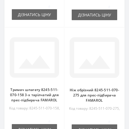
0
0
ДІЗНАТИСЬ ЦІНУ
ДІЗНАТИСЬ ЦІНУ
Тримач шпагату 8245-511-
Ніж обрізний 8245-511-070-
070-158 3-х тарілчатий для
275 для прес-підбирача
прес-підбирача FAMAROL
FAMAROL
Код товару: 8245-511-070-158,
Код товару: 8245-511-070-275,
8245511070158
8245511070275
0
0