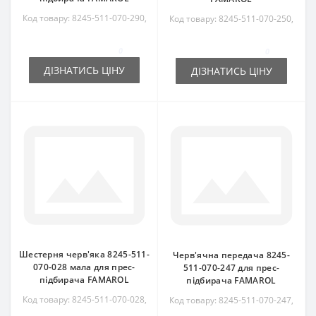
Код товару: 8245-511-070-290,
Код товару: 8245-511-070-250,
8245511070290, RS3773
8245511070250
0
0
ДІЗНАТИСЬ ЦІНУ
ДІЗНАТИСЬ ЦІНУ
Шестерня черв'яка 8245-511-
Черв'ячна передача 8245-
070-028 мала для прес-
511-070-247 для прес-
підбирача FAMAROL
підбирача FAMAROL
Код товару: 8245-511-070-028,
Код товару: 8245-511-070-247,
8245511070028
8245511070247