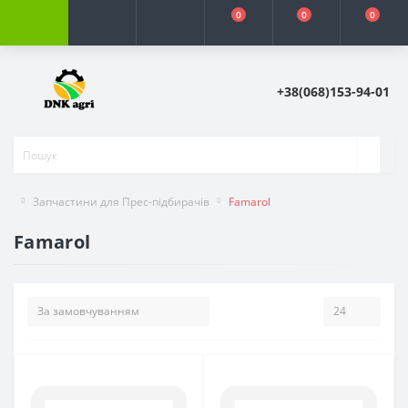
0
0
0
+38(068)153-94-01
Запчастини для Прес-підбирачів
Famarol
Famarol