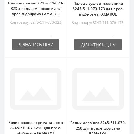
Важіль-тримач 8245-511-070-
Палець вузлов`язальника
323 з пальцем і ножем для
8245-511-070-173 для прес-
прес-підбирача FAMAROL
підбирача FAMAROL
Код товару: 8245-511-070-323,
Код товару: 8245-511-070-173,
8245511070323
8245511070173
0
0
ДІЗНАТИСЬ ЦІНУ
ДІЗНАТИСЬ ЦІНУ
Ролик важеля-тримача ножа
Валик черв'яка 8245-511-070-
8245-511-070-290 для прес-
250 для прес-підбирача
підбирача FAMAROL
FAMAROL