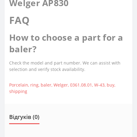
Welger AP830
FAQ
How to choose a part for a
baler?
Check the model and part number. We can assist with
selection and verify stock availability.
Porcelain
,
ring
,
baler
,
Welger
,
0361.08.01
,
W-43
,
buy
,
shipping
Відгуків (0)