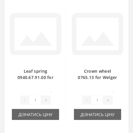
Leaf spring
Crown wheel
0940.67.91.00 for
0765.13 for Welger
Welger baler spare
AP41-45-61 baler
part
spare part
0
0
-
+
-
+
ДІЗНАТИСЬ ЦІНУ
ДІЗНАТИСЬ ЦІНУ