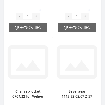
Welger baler spare
Welger baler spare
part
part
0
0
-
+
-
+
ДІЗНАТИСЬ ЦІНУ
ДІЗНАТИСЬ ЦІНУ
Chain sprocket
Bevel gear
0709.22 for Welger
1115.32.02.07 Z-37
baler spare part
for Welger baler