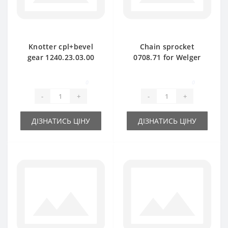
Knotter cpl+bevel
Chain sprocket
gear 1240.23.03.00
0708.71 for Welger
for Welger baler
AP71 baler spare
spare part
part
0
0
-
+
-
+
ДІЗНАТИСЬ ЦІНУ
ДІЗНАТИСЬ ЦІНУ