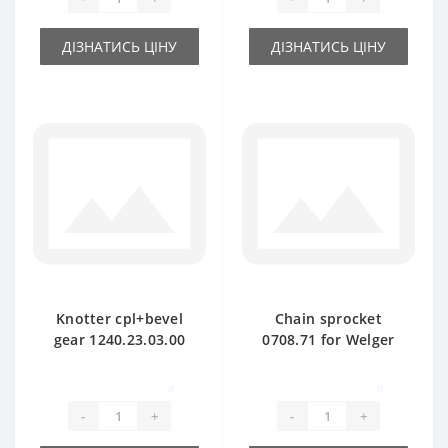
ДІЗНАТИСЬ ЦІНУ
ДІЗНАТИСЬ ЦІНУ
Knotter cpl+bevel
Chain sprocket
gear 1240.23.03.00
0708.71 for Welger
for Welger baler
AP71 baler spare
spare part
part
0
0
-
+
-
+