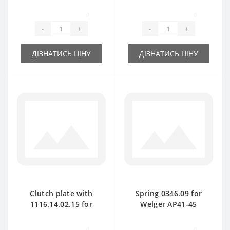
spare part
Welger baler spare
part
0
0
-
+
-
+
ДІЗНАТИСЬ ЦІНУ
ДІЗНАТИСЬ ЦІНУ
Clutch plate with
Spring 0346.09 for
1116.14.02.15 for
Welger AP41-45
Welger baler spare
baler spare part
part
0
0