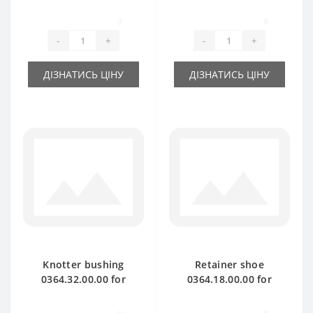
Welger baler spare
baler spare part
part
0
0
-
+
-
+
ДІЗНАТИСЬ ЦІНУ
ДІЗНАТИСЬ ЦІНУ
Knotter bushing
Retainer shoe
0364.32.00.00 for
0364.18.00.00 for
Welger baler spare
Welger baler spare
part
part