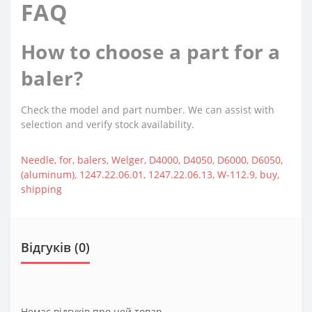
FAQ
How to choose a part for a
baler?
Check the model and part number. We can assist with
selection and verify stock availability.
Needle
,
for
,
balers
,
Welger
,
D4000
,
D4050
,
D6000
,
D6050
,
(aluminum)
,
1247.22.06.01
,
1247.22.06.13
,
W-112.9
,
buy
,
shipping
Відгуків (0)
Немає відгуків про цей товар.