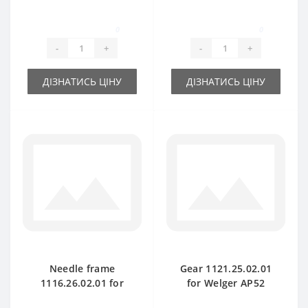
Welger AP45 baler
Welger AP52 baler
spare part
spare part
0
0
-
+
-
+
ДІЗНАТИСЬ ЦІНУ
ДІЗНАТИСЬ ЦІНУ
Needle frame
Gear 1121.25.02.01
1116.26.02.01 for
for Welger AP52
Welger AP61 baler
baler spare part