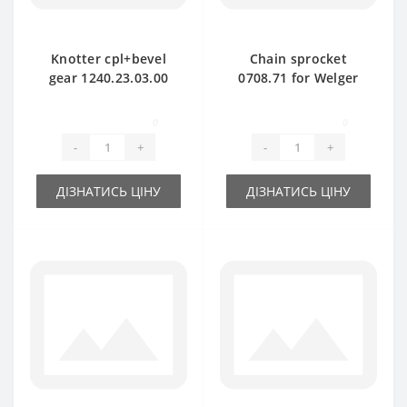
Knotter cpl+bevel
Chain sprocket
gear 1240.23.03.00
0708.71 for Welger
for Welger baler
AP71 baler spare
spare part
part
0
0
-
+
-
+
ДІЗНАТИСЬ ЦІНУ
ДІЗНАТИСЬ ЦІНУ