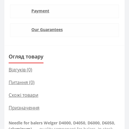
Payment
Our Guarantees
Огляд товару
Відгуків (0)
Питання
(0)
Схожі товари
Призначення
Needle for balers Welger D4000, D4050, D6000, D6050,
(aluminum).
— quality component for balers. In stock.