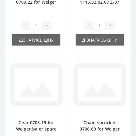
0709.22 for Welger
1115.32.02.07 Z-37
baler spare part
for Welger baler
spare part
0
0
-
+
-
+
ДІЗНАТИСЬ ЦІНУ
ДІЗНАТИСЬ ЦІНУ
Gear 0705.19 for
Chain sprocket
Welger baler spare
0708.89 for Welger
part
baler spare part