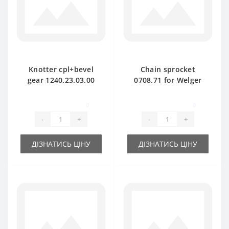
Knotter cpl+bevel
Chain sprocket
gear 1240.23.03.00
0708.71 for Welger
for Welger baler
AP71 baler spare
spare part
part
0
0
-
+
-
+
ДІЗНАТИСЬ ЦІНУ
ДІЗНАТИСЬ ЦІНУ