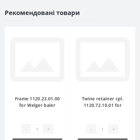
Рекомендовані товари
Frame 1120.23.01.00
Twine retainer cpl.
for Welger baler
1120.72.10.01 for
spare part
Welger baler spare
part
0
0
-
+
-
+