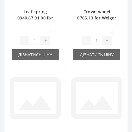
Leaf spring
Crown wheel
0940.67.91.00 for
0765.13 for Welger
Welger baler spare
AP41-45-61 baler
part
spare part
0
0
-
+
-
+
ДІЗНАТИСЬ ЦІНУ
ДІЗНАТИСЬ ЦІНУ