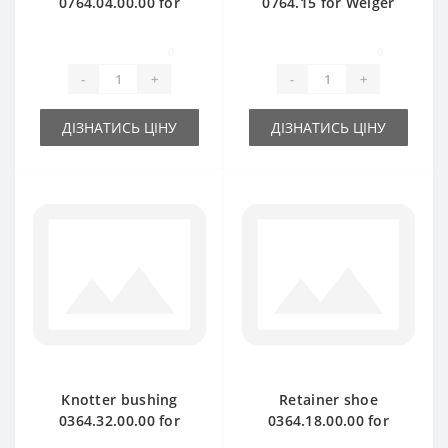
0764.04.00.00 for
0764.15 for Welger
Welger baler spare
baler spare part
part
0
0
-
+
-
+
ДІЗНАТИСЬ ЦІНУ
ДІЗНАТИСЬ ЦІНУ
Knotter bushing
Retainer shoe
0364.32.00.00 for
0364.18.00.00 for
Welger baler spare
Welger baler spare