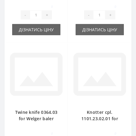
part
part
0
0
-
+
-
+
ДІЗНАТИСЬ ЦІНУ
ДІЗНАТИСЬ ЦІНУ
Twine knife 0364.03
Knotter cpl.
for Welger baler
1101.23.02.01 for
spare part
Welger baler spare
part
0
0