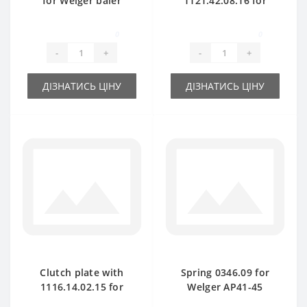
for Welger baler
1121.42.08.16 for
spare part
Welger baler spare
part
0
0
-
+
-
+
ДІЗНАТИСЬ ЦІНУ
ДІЗНАТИСЬ ЦІНУ
Clutch plate with
Spring 0346.09 for
1116.14.02.15 for
Welger AP41-45
Welger baler spare
baler spare part