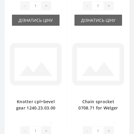
-
+
-
+
ДІЗНАТИСЬ ЦІНУ
ДІЗНАТИСЬ ЦІНУ
Knotter cpl+bevel
Chain sprocket
gear 1240.23.03.00
0708.71 for Welger
for Welger baler
AP71 baler spare
spare part
part
0
0
-
+
-
+