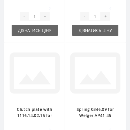
spare part
Welger baler spare
part
0
0
-
+
-
+
ДІЗНАТИСЬ ЦІНУ
ДІЗНАТИСЬ ЦІНУ
Clutch plate with
Spring 0346.09 for
1116.14.02.15 for
Welger AP41-45
Welger baler spare
baler spare part
part
0
0