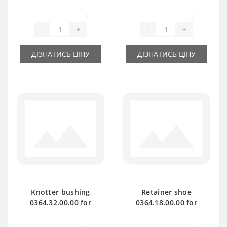
Welger baler spare
baler spare part
part
0
0
-
+
-
+
ДІЗНАТИСЬ ЦІНУ
ДІЗНАТИСЬ ЦІНУ
Knotter bushing
Retainer shoe
0364.32.00.00 for
0364.18.00.00 for
Welger baler spare
Welger baler spare
part
part