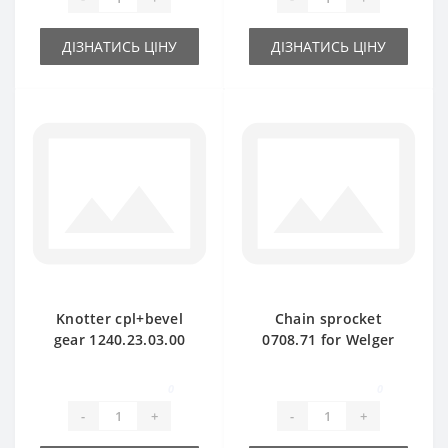
ДІЗНАТИСЬ ЦІНУ
ДІЗНАТИСЬ ЦІНУ
Knotter cpl+bevel
Chain sprocket
gear 1240.23.03.00
0708.71 for Welger
for Welger baler
AP71 baler spare
spare part
part
0
0
-
+
-
+