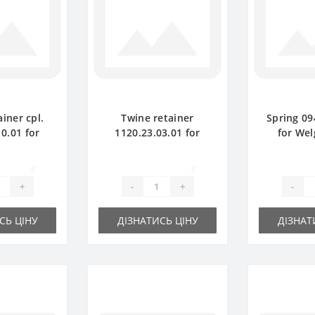
iner cpl.
Twine retainer
Spring 09
0.01 for
1120.23.03.01 for
for Wel
ler spare
Welger baler spare
spar
rt
part
0
0
+
-
+
-
СЬ ЦІНУ
ДІЗНАТИСЬ ЦІНУ
ДІЗНАТ