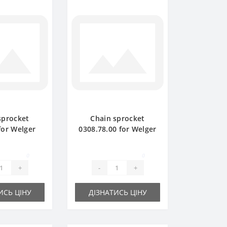
sprocket
Chain sprocket
for Welger
0308.78.00 for Welger
r spare part
AP61 baler spare part
0
0
+
-
+
ИСЬ ЦІНУ
ДІЗНАТИСЬ ЦІНУ