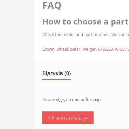
FAQ
How to choose a part 
Check the model and part number. We can assi
Crown
,
wheel
,
baler
,
Welger
,
0765.23
,
W-35.1
Відгуків (0)
Немає відгуків про цей товар.
+ Написати відгук