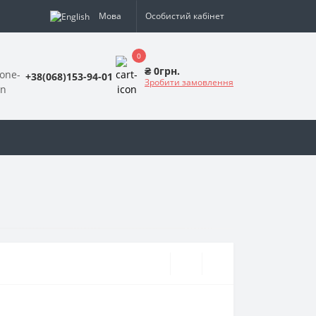
Мова
Особистий кабінет
0
₴ 0грн.
+38(068)153-94-01
Зробити замовлення