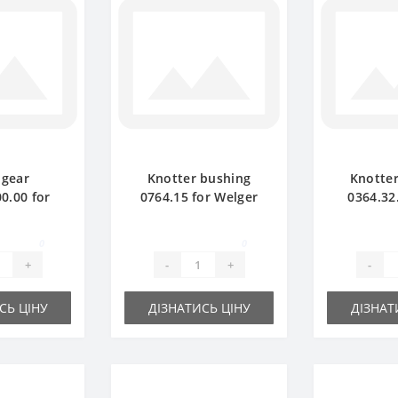
 gear
Knotter bushing
Knotte
0.00 for
0764.15 for Welger
0364.32
ler spare
baler spare part
Welger b
rt
p
0
0
+
-
+
-
СЬ ЦІНУ
ДІЗНАТИСЬ ЦІНУ
ДІЗНАТ