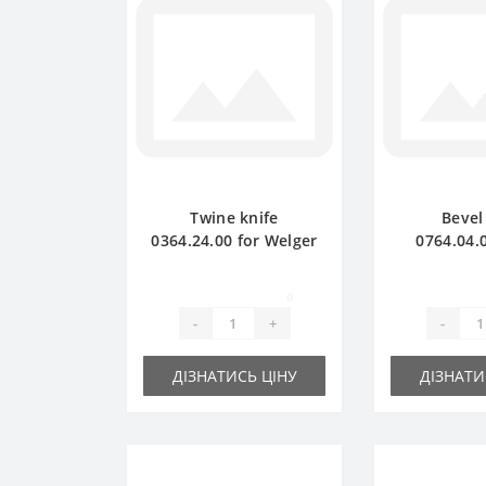
Twine knife
Bevel
0364.24.00 for Welger
0764.04.0
baler spare part
Welger ba
pa
0
-
+
-
ДІЗНАТИСЬ ЦІНУ
ДІЗНАТИ