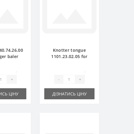
40.74.26.00
Knotter tongue
ger baler
1101.23.02.05 for
e part
Welger baler spare
part
0
0
+
-
+
ИСЬ ЦІНУ
ДІЗНАТИСЬ ЦІНУ