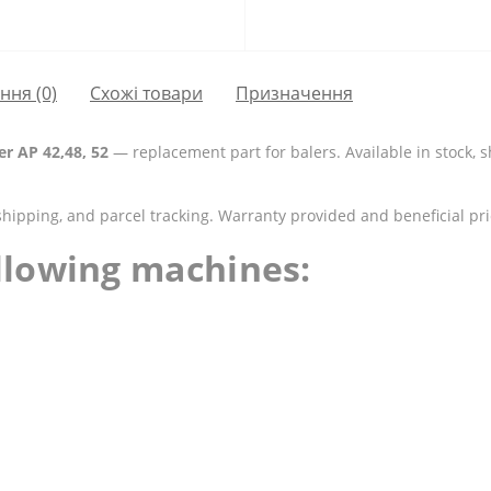
ання
(0)
Схожі товари
Призначення
er AP 42,48, 52
— replacement part for balers. Available in stock, s
shipping, and parcel tracking. Warranty provided and beneficial pri
ollowing machines: