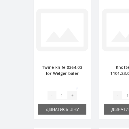
Twine knife 0364.03
Knotte
for Welger baler
1101.23.0
spare part
Welger ba
pa
0
-
+
-
ДІЗНАТИСЬ ЦІНУ
ДІЗНАТИ