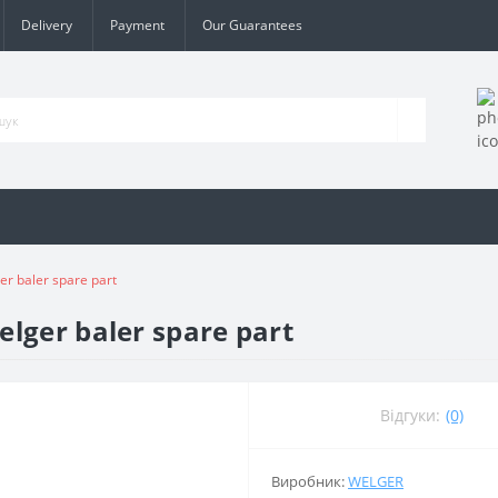
Delivery
Payment
Our Guarantees
r baler spare part
lger baler spare part
Відгуки:
(0)
Виробник:
WELGER