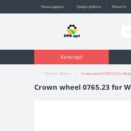
Наша адреса
Графік роботи
About Us
Категорії
Parts for Balers
Crown wheel 0765.23 for Welge
Crown wheel 0765.23 for We