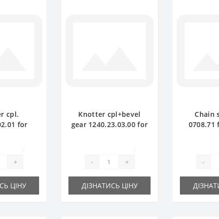
r cpl.
Knotter cpl+bevel
Chain 
2.01 for
gear 1240.23.03.00 for
0708.71 
ler spare
Welger baler spare
AP71 bale
rt
part
0
0
+
-
+
-
СЬ ЦІНУ
ДІЗНАТИСЬ ЦІНУ
ДІЗНАТ