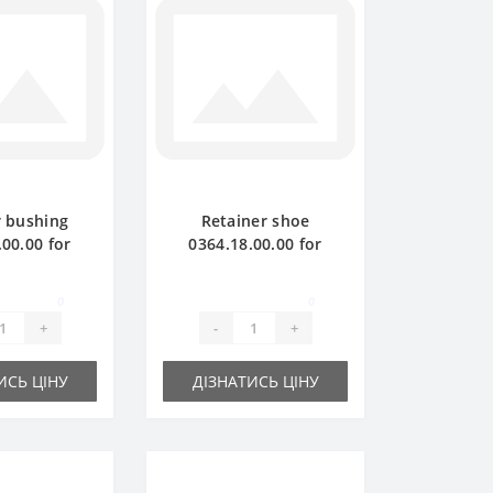
r bushing
Retainer shoe
.00.00 for
0364.18.00.00 for
aler spare
Welger baler spare
art
part
0
0
+
-
+
ИСЬ ЦІНУ
ДІЗНАТИСЬ ЦІНУ