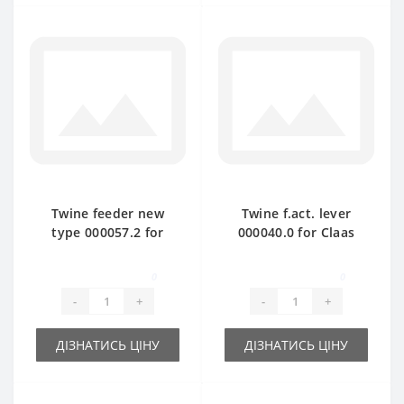
Twine feeder new
Twine f.act. lever
type 000057.2 for
000040.0 for Claas
Claas Markant baler
Markant baler spare
spare part
part
0
0
-
+
-
+
ДІЗНАТИСЬ ЦІНУ
ДІЗНАТИСЬ ЦІНУ