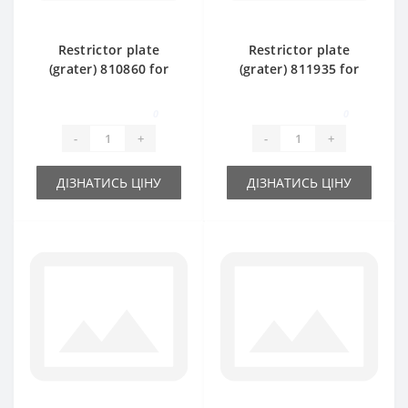
Restrictor plate
Restrictor plate
(grater) 810860 for
(grater) 811935 for
Claas Markant 50
Claas Markant 40
baler spare part
baler spare part
0
0
-
+
-
+
ДІЗНАТИСЬ ЦІНУ
ДІЗНАТИСЬ ЦІНУ