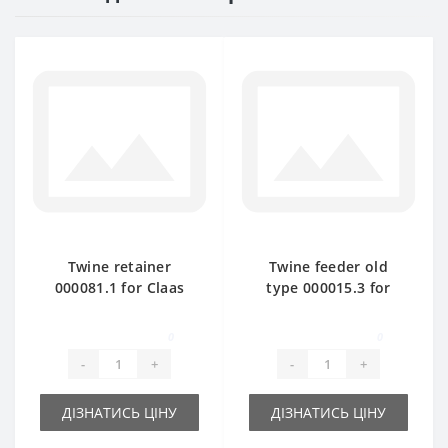
Twine retainer
Twine feeder old
000081.1 for Claas
type 000015.3 for
Markant baler spare
Claas Markant baler
part
spare part
0
0
-
+
-
+
ДІЗНАТИСЬ ЦІНУ
ДІЗНАТИСЬ ЦІНУ