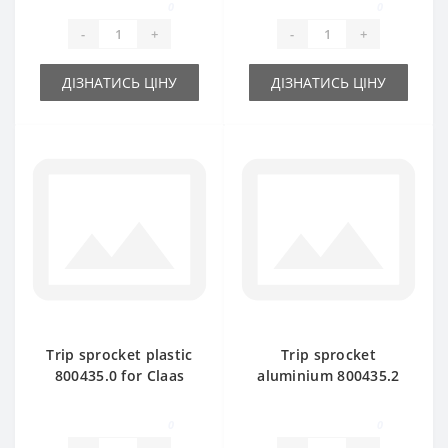
0
0
-
+
-
+
ДІЗНАТИСЬ ЦІНУ
ДІЗНАТИСЬ ЦІНУ
Trip sprocket plastic
Trip sprocket
800435.0 for Claas
aluminium 800435.2
Markant baler spare
for Claas Markant
part
baler spare part
0
0