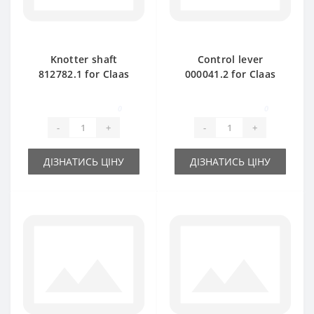
Knotter shaft
Control lever
812782.1 for Claas
000041.2 for Claas
Markant 55- 65 baler
Markant baler spare
spare part
part
0
0
-
+
-
+
ДІЗНАТИСЬ ЦІНУ
ДІЗНАТИСЬ ЦІНУ