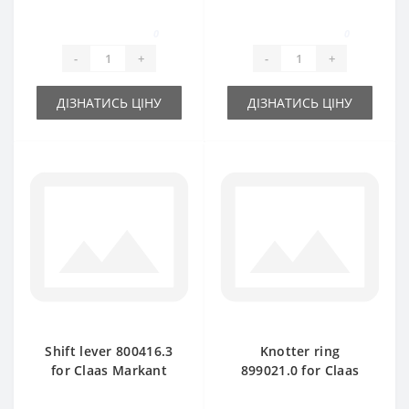
Markant baler spare
spare part
part
0
0
-
+
-
+
ДІЗНАТИСЬ ЦІНУ
ДІЗНАТИСЬ ЦІНУ
Shift lever 800416.3
Knotter ring
for Claas Markant
899021.0 for Claas
baler spare part
Markant baler spare
part