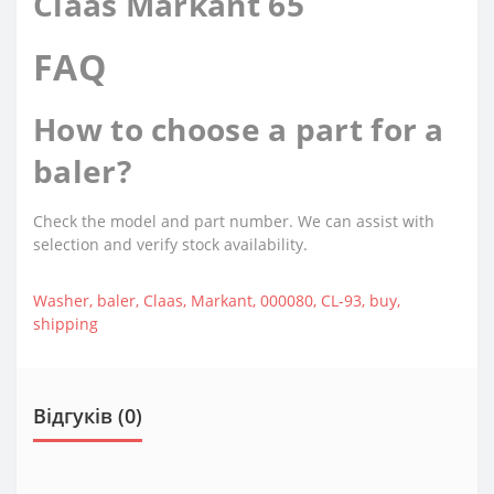
Claas Markant 65
FAQ
How to choose a part for a
baler?
Check the model and part number. We can assist with
selection and verify stock availability.
Washer
,
baler
,
Claas
,
Markant
,
000080
,
CL-93
,
buy
,
shipping
Відгуків (0)