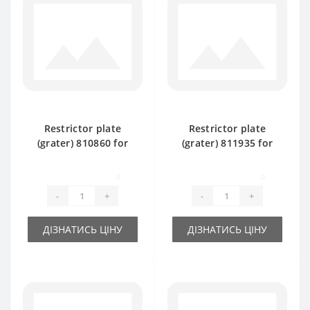
Restrictor plate
Restrictor plate
(grater) 810860 for
(grater) 811935 for
Claas Markant 50
Claas Markant 40
baler spare part
baler spare part
0
0
-
+
-
+
ДІЗНАТИСЬ ЦІНУ
ДІЗНАТИСЬ ЦІНУ