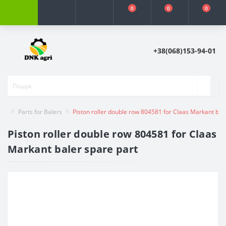
0
0
0
+38(068)153-94-01
Parts for Balers
Piston roller double row 804581 for Claas Markant bal
Piston roller double row 804581 for Claas
Markant baler spare part