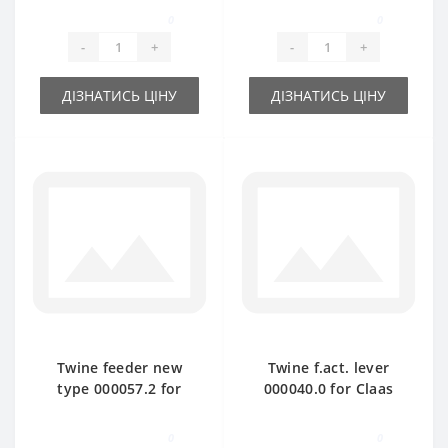
part
spare part
0
0
-
+
-
+
ДІЗНАТИСЬ ЦІНУ
ДІЗНАТИСЬ ЦІНУ
Twine feeder new
Twine f.act. lever
type 000057.2 for
000040.0 for Claas
Claas Markant baler
Markant baler spare
spare part
part
0
0