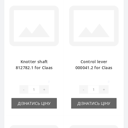
Knotter shaft
Control lever
812782.1 for Claas
000041.2 for Claas
Markant 55- 65 baler
Markant baler spare
spare part
part
0
0
-
+
-
+
ДІЗНАТИСЬ ЦІНУ
ДІЗНАТИСЬ ЦІНУ