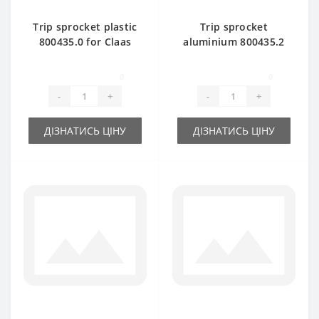
Trip sprocket plastic
Trip sprocket
800435.0 for Claas
aluminium 800435.2
Markant baler spare
for Claas Markant
part
baler spare part
0
0
-
+
-
+
ДІЗНАТИСЬ ЦІНУ
ДІЗНАТИСЬ ЦІНУ