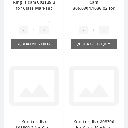
Ring`s cam 002129.2
Cam
for Claas Markant
305.0304.1036.02 for
baler spare part
Claas Markant baler
spare part
0
0
-
+
-
+
ДІЗНАТИСЬ ЦІНУ
ДІЗНАТИСЬ ЦІНУ
Knotter disk
Knotter disk 808300
808300.2 for Claas
for Claas Markant