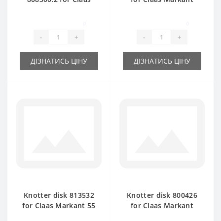
Markant baler spare
baler spare part
part
0
0
-
+
-
+
ДІЗНАТИСЬ ЦІНУ
ДІЗНАТИСЬ ЦІНУ
Knotter disk 813532
Knotter disk 800426
for Claas Markant 55
for Claas Markant
baler spare part
baler spare part