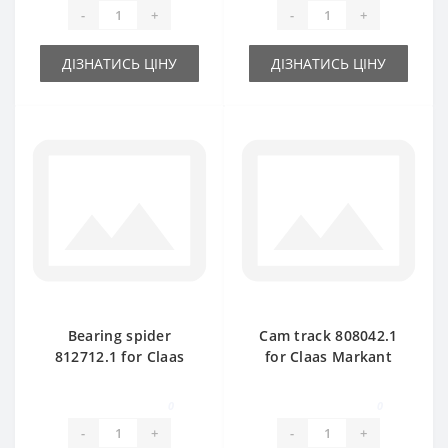
-
+
-
+
ДІЗНАТИСЬ ЦІНУ
ДІЗНАТИСЬ ЦІНУ
Bearing spider
Cam track 808042.1
812712.1 for Claas
for Claas Markant
Markant baler spare
40-50 baler spare
part
part
0
0
-
+
-
+