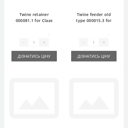
Twine retainer
Twine feeder old
000081.1 for Claas
type 000015.3 for
Markant baler spare
Claas Markant baler
part
spare part
0
0
-
+
-
+
ДІЗНАТИСЬ ЦІНУ
ДІЗНАТИСЬ ЦІНУ