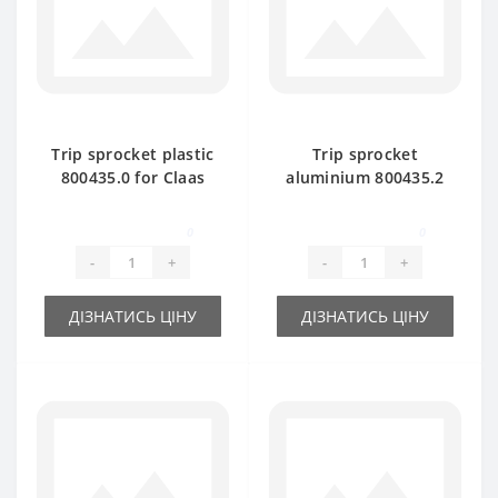
Trip sprocket plastic
Trip sprocket
800435.0 for Claas
aluminium 800435.2
Markant baler spare
for Claas Markant
part
baler spare part
0
0
-
+
-
+
ДІЗНАТИСЬ ЦІНУ
ДІЗНАТИСЬ ЦІНУ