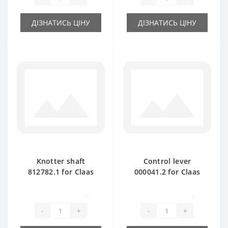
ДІЗНАТИСЬ ЦІНУ
ДІЗНАТИСЬ ЦІНУ
Knotter shaft
Control lever
812782.1 for Claas
000041.2 for Claas
Markant 55- 65 baler
Markant baler spare
spare part
part
0
0
-
+
-
+