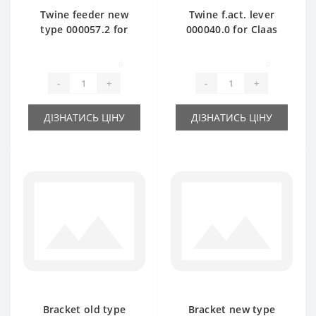
Twine feeder new
Twine f.act. lever
type 000057.2 for
000040.0 for Claas
Claas Markant baler
Markant baler spare
spare part
part
0
0
-
+
-
+
ДІЗНАТИСЬ ЦІНУ
ДІЗНАТИСЬ ЦІНУ
Bracket old type
Bracket new type