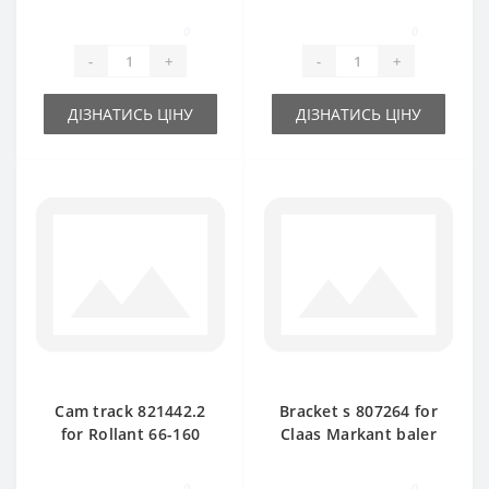
41-51 baler spare
55-60-65 baler spare
part
part
0
0
-
+
-
+
ДІЗНАТИСЬ ЦІНУ
ДІЗНАТИСЬ ЦІНУ
Cam track 821442.2
Bracket s 807264 for
for Rollant 66-160
Claas Markant baler
baler spare part
spare part
0
0