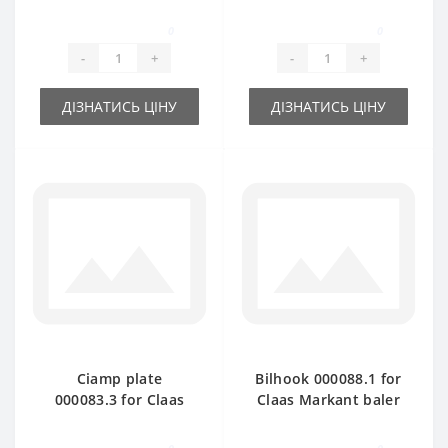
spare part
Markant baler spare
part
0
0
-
+
-
+
ДІЗНАТИСЬ ЦІНУ
ДІЗНАТИСЬ ЦІНУ
Ciamp plate
Bilhook 000088.1 for
000083.3 for Claas
Claas Markant baler
Markant baler spare
spare part
part