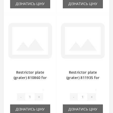
ДІЗНАТИСЬ ЦІНУ
ДІЗНАТИСЬ ЦІНУ
Restrictor plate
Restrictor plate
(grater) 810860 for
(grater) 811935 for
Claas Markant 50
Claas Markant 40
baler spare part
baler spare part
0
0
-
+
-
+
ДІЗНАТИСЬ ЦІНУ
ДІЗНАТИСЬ ЦІНУ