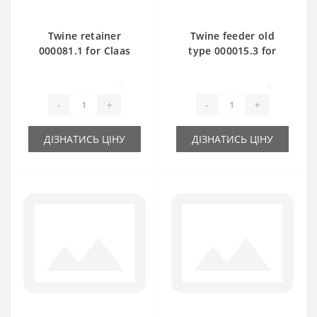
Twine retainer
Twine feeder old
000081.1 for Claas
type 000015.3 for
Markant baler spare
Claas Markant baler
part
spare part
0
0
-
+
-
+
ДІЗНАТИСЬ ЦІНУ
ДІЗНАТИСЬ ЦІНУ