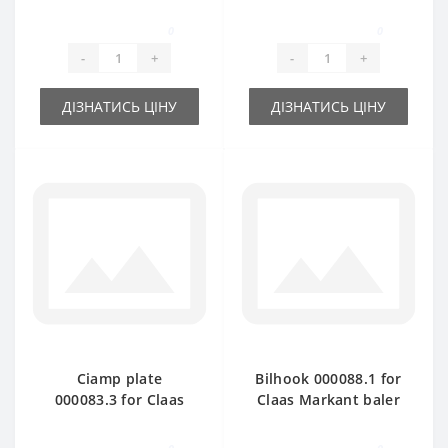
spare part
Markant baler spare
part
0
0
-
+
-
+
ДІЗНАТИСЬ ЦІНУ
ДІЗНАТИСЬ ЦІНУ
Ciamp plate
Bilhook 000088.1 for
000083.3 for Claas
Claas Markant baler
Markant baler spare
spare part
part