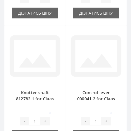
ДІЗНАТИСЬ ЦІНУ
ДІЗНАТИСЬ ЦІНУ
Knotter shaft
Control lever
812782.1 for Claas
000041.2 for Claas
Markant 55- 65 baler
Markant baler spare
spare part
part
0
0
-
+
-
+