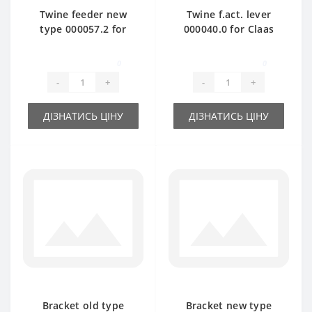
Twine feeder new
Twine f.act. lever
type 000057.2 for
000040.0 for Claas
Claas Markant baler
Markant baler spare
spare part
part
0
0
-
+
-
+
ДІЗНАТИСЬ ЦІНУ
ДІЗНАТИСЬ ЦІНУ
Bracket old type
Bracket new type