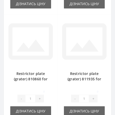
ДІЗНАТИСЬ ЦІНУ
ДІЗНАТИСЬ ЦІНУ
Restrictor plate
Restrictor plate
(grater) 810860 for
(grater) 811935 for
Claas Markant 50
Claas Markant 40
baler spare part
baler spare part
0
0
-
+
-
+
ДІЗНАТИСЬ ЦІНУ
ДІЗНАТИСЬ ЦІНУ