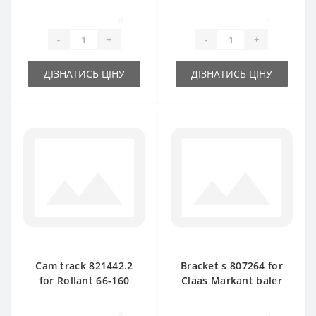
41-51 baler spare
55-60-65 baler spare
part
part
0
0
-
+
-
+
ДІЗНАТИСЬ ЦІНУ
ДІЗНАТИСЬ ЦІНУ
Cam track 821442.2
Bracket s 807264 for
for Rollant 66-160
Claas Markant baler
baler spare part
spare part
0
0