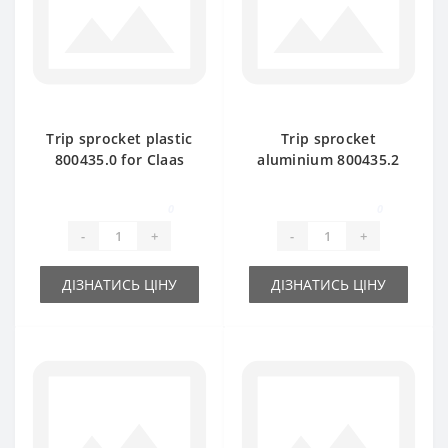
Trip sprocket plastic
Trip sprocket
800435.0 for Claas
aluminium 800435.2
Markant baler spare
for Claas Markant
part
baler spare part
0
0
-
+
-
+
ДІЗНАТИСЬ ЦІНУ
ДІЗНАТИСЬ ЦІНУ