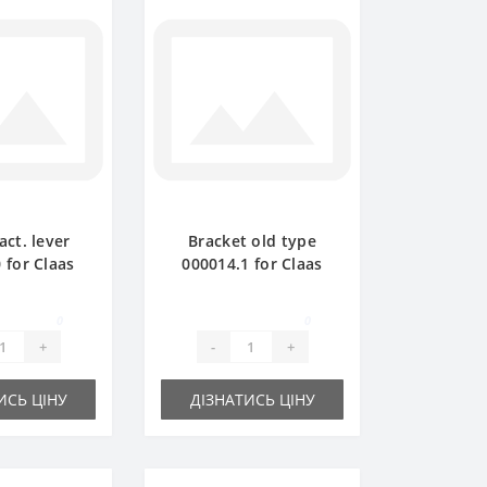
act. lever
Bracket old type
 for Claas
000014.1 for Claas
baler spare
Markant baler spare
art
part
0
0
+
-
+
ИСЬ ЦІНУ
ДІЗНАТИСЬ ЦІНУ