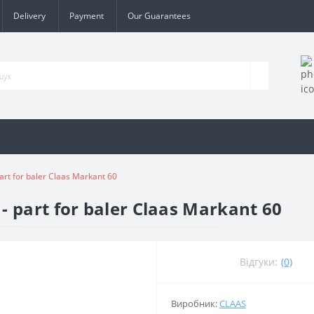
Delivery
Payment
Our Guarantees
rt for baler Claas Markant 60
 part for baler Claas Markant 60
Відгуки:
(0)
Виробник:
CLAAS