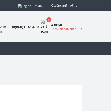
Мова
Особистий кабінет
0
₴ 0грн.
+38(068)153-94-01
Зробити замовлення