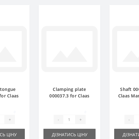
 tongue
Clamping plate
Shaft 00
for Claas
000037.3 for Claas
Claas Ma
ler spare
Markant baler spare
spar
rt
part
0
0
+
-
+
-
СЬ ЦІНУ
ДІЗНАТИСЬ ЦІНУ
ДІЗНАТ