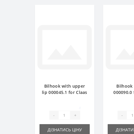
Bilhook with upper
Bilhook
lip 000045.1 for Claas
000090.0 
Markant baler spare
Markant ba
part
pa
0
-
+
-
ДІЗНАТИСЬ ЦІНУ
ДІЗНАТИ