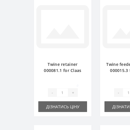
Twine retainer
Twine feede
000081.1 for Claas
000015.3 
Markant baler spare
Markant ba
part
pa
0
-
+
-
ДІЗНАТИСЬ ЦІНУ
ДІЗНАТИ