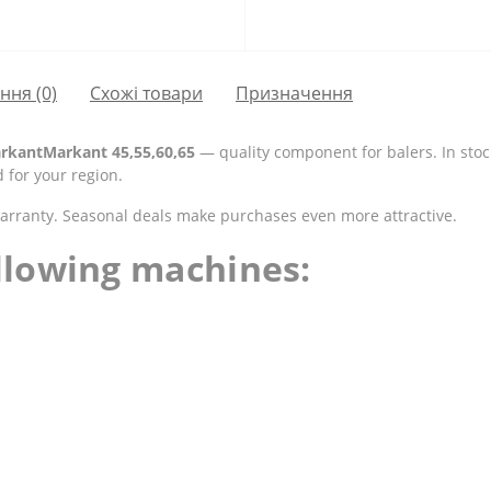
ання
(0)
Схожі товари
Призначення
arkantMarkant 45,55,60,65
— quality component for balers. In stoc
for your region.
warranty. Seasonal deals make purchases even more attractive.
ollowing machines: