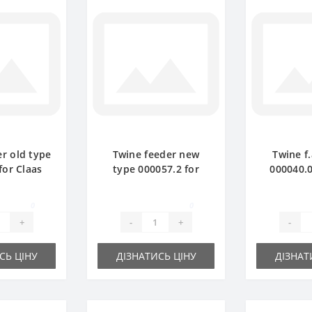
r old type
Twine feeder new
Twine f.
for Claas
type 000057.2 for
000040.0
ler spare
Claas Markant baler
Markant 
rt
spare part
p
0
0
+
-
+
-
СЬ ЦІНУ
ДІЗНАТИСЬ ЦІНУ
ДІЗНАТ