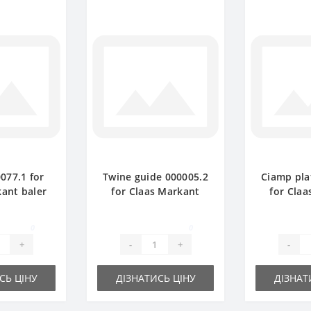
077.1 for
Twine guide 000005.2
Ciamp pla
ant baler
for Claas Markant
for Cla
 part
baler spare part
baler s
0
0
+
-
+
-
СЬ ЦІНУ
ДІЗНАТИСЬ ЦІНУ
ДІЗНАТ