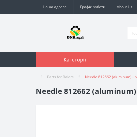
Наша адреса
Графік роботи
About Us
Категорії
Parts for Balers
Needle 812662 (aluminum) - pa
Needle 812662 (aluminum) -