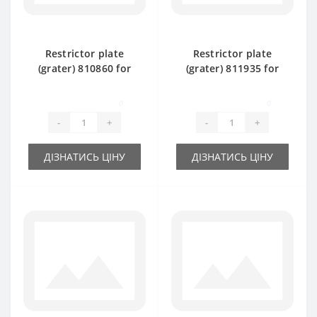
Restrictor plate
Restrictor plate
(grater) 810860 for
(grater) 811935 for
Claas Markant 50
Claas Markant 40
baler spare part
baler spare part
0
0
-
+
-
+
ДІЗНАТИСЬ ЦІНУ
ДІЗНАТИСЬ ЦІНУ