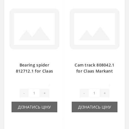
Bearing spider
Cam track 808042.1
812712.1 for Claas
for Claas Markant
Markant baler spare
40-50 baler spare
part
part
0
0
-
+
-
+
ДІЗНАТИСЬ ЦІНУ
ДІЗНАТИСЬ ЦІНУ