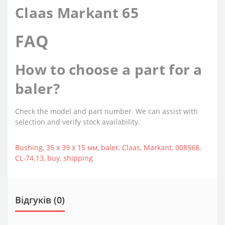
Claas Markant 65
FAQ
How to choose a part for a
baler?
Check the model and part number. We can assist with
selection and verify stock availability.
Bushing
,
35 х 39 х 15 мм
,
baler
,
Claas
,
Markant
,
008568
,
CL-74.13
,
buy
,
shipping
Відгуків (0)