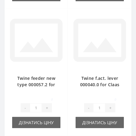
Twine feeder new
Twine f.act. lever
type 000057.2 for
000040.0 for Claas
Claas Markant baler
Markant baler spare
spare part
part
0
0
-
+
-
+
ДІЗНАТИСЬ ЦІНУ
ДІЗНАТИСЬ ЦІНУ