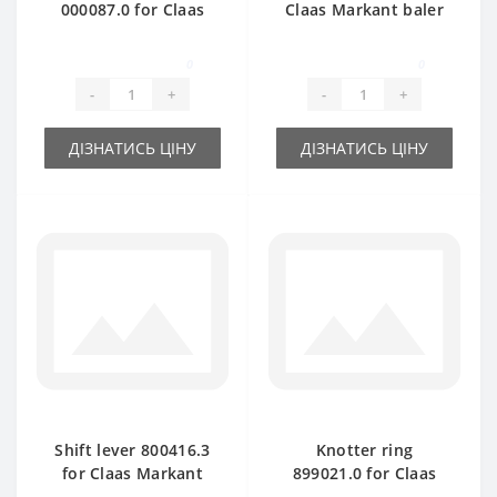
000087.0 for Claas
Claas Markant baler
Markant baler spare
spare part
part
0
0
-
+
-
+
ДІЗНАТИСЬ ЦІНУ
ДІЗНАТИСЬ ЦІНУ
Shift lever 800416.3
Knotter ring
for Claas Markant
899021.0 for Claas
baler spare part
Markant baler spare