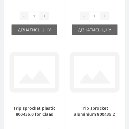
part
0
0
-
+
-
+
ДІЗНАТИСЬ ЦІНУ
ДІЗНАТИСЬ ЦІНУ
Trip sprocket plastic
Trip sprocket
800435.0 for Claas
aluminium 800435.2
Markant baler spare
for Claas Markant
part
baler spare part
0
0