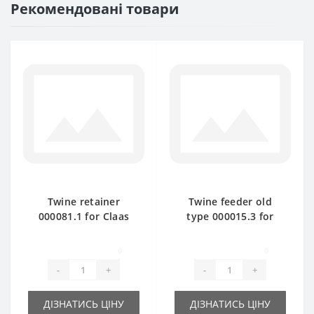
Рекомендовані товари
Twine retainer
Twine feeder old
000081.1 for Claas
type 000015.3 for
Markant baler spare
Claas Markant baler
part
spare part
0
0
-
+
-
+
ДІЗНАТИСЬ ЦІНУ
ДІЗНАТИСЬ ЦІНУ