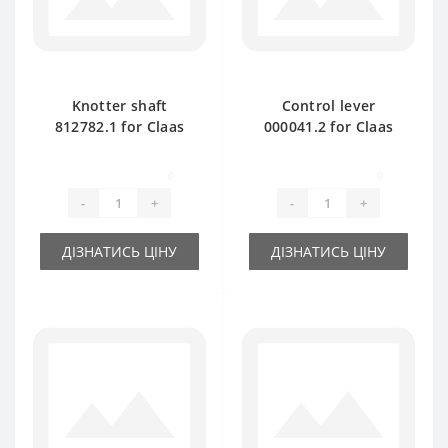
Knotter shaft
Control lever
812782.1 for Claas
000041.2 for Claas
Markant 55- 65 baler
Markant baler spare
spare part
part
0
0
-
+
-
+
ДІЗНАТИСЬ ЦІНУ
ДІЗНАТИСЬ ЦІНУ