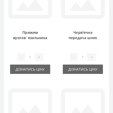
Прижим
Черв'ячна
вузлов`язальника
передача шнек
BP1600E для прес-
CC39567 для прес-
підбирача John
підбирача John
0
0
Deere
Deere
-
+
-
+
ДІЗНАТИСЬ ЦІНУ
ДІЗНАТИСЬ ЦІНУ