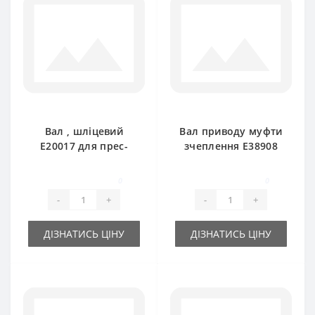
Вал , шліцевий
Вал приводу муфти
E20017 для прес-
зчеплення E38908
підбирача John
шліцевий для прес-
Deere
підбирача John
0
0
Deere
-
+
-
+
ДІЗНАТИСЬ ЦІНУ
ДІЗНАТИСЬ ЦІНУ