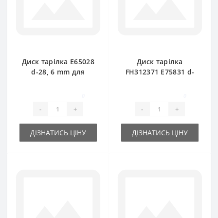
Диск тарілка E65028
Диск тарілка
d-28, 6 mm для
FH312371 E75831 d-
прес-підбирача
35mm для прес-
John Deere
підбирача John
0
0
Deere
-
+
-
+
ДІЗНАТИСЬ ЦІНУ
ДІЗНАТИСЬ ЦІНУ