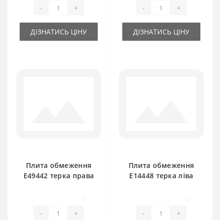
-
+
-
+
ДІЗНАТИСЬ ЦІНУ
ДІЗНАТИСЬ ЦІНУ
Плита обмеження
Плита обмеження
E49442 терка права
E14448 терка ліва
для прес-підбирача
для прес-підбирача
John Deere
John Deere
0
0
-
+
-
+