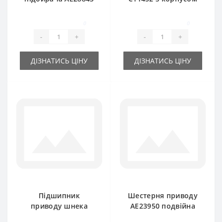
з корпусом (під
(оригинал) для
шестигранник) John
прес-підбирача
0
0
Deere
John Deere
-
+
-
+
ДІЗНАТИСЬ ЦІНУ
ДІЗНАТИСЬ ЦІНУ
Підшипник
Шестерня приводу
приводу шнека
AE23950 подвійна
JD9260
для прес-підбирача