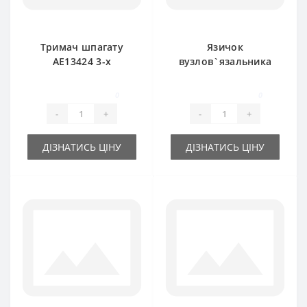
Тримач шпагату
Язичок
AE13424 3-х
вузлов`язальника
тарілчатий для
BP13688 для прес-
прес-підбирача
підбирача John
0
0
John Deere
Deere
-
+
-
+
ДІЗНАТИСЬ ЦІНУ
ДІЗНАТИСЬ ЦІНУ