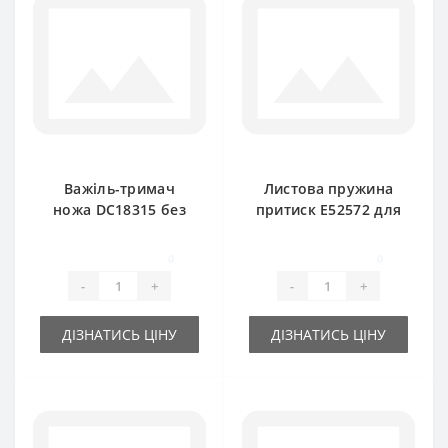
Важіль-тримач
Листова пружина
ножа DC18315 без
притиск E52572 для
пальця для прес-
прес-підбирача
підбирача John
John Deere
0
0
Deere
-
+
-
+
ДІЗНАТИСЬ ЦІНУ
ДІЗНАТИСЬ ЦІНУ