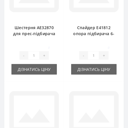
Шестерня АE32870
Спайдер E41812
для прес-підбирача
опора підбирача 6-
John Deere
ти кінцевий для
прес-підбирача
0
0
John Deere
-
+
-
+
ДІЗНАТИСЬ ЦІНУ
ДІЗНАТИСЬ ЦІНУ