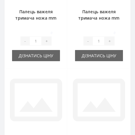
Палець важеля
Палець важеля
тримача ножа mm
тримача ножа mm
d-16 для прес-
d-19 для прес-
підбирача John
підбирача John
0
0
Deere
Deere
-
+
-
+
ДІЗНАТИСЬ ЦІНУ
ДІЗНАТИСЬ ЦІНУ