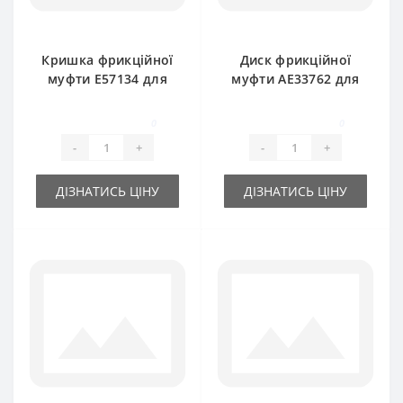
Кришка фрикційної
Диск фрикційної
муфти E57134 для
муфти AE33762 для
прес-підбирача
прес-підбирача
John Deere
John Deere
0
0
-
+
-
+
ДІЗНАТИСЬ ЦІНУ
ДІЗНАТИСЬ ЦІНУ