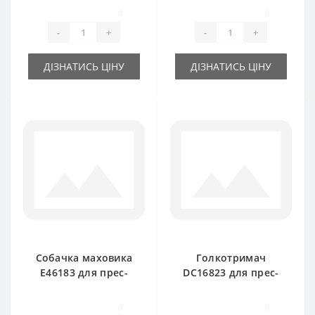
керамічна для
0
0
прес-підбирача
-
+
-
+
John Deere
ДІЗНАТИСЬ ЦІНУ
ДІЗНАТИСЬ ЦІНУ
Собачка маховика
Голкотримач
E46183 для прес-
DC16823 для прес-
підбирача John
підбирача John
Deere
Deere
0
0