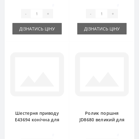
(шестигранний вал)
John Deere
0
0
для прес-підбирача
-
+
-
+
John Deere
ДІЗНАТИСЬ ЦІНУ
ДІЗНАТИСЬ ЦІНУ
Шестерня приводу
Ролик поршня
E43694 конічна для
JD8680 великий для
прес-підбирача
прес-підбирача
John Deere
0
0