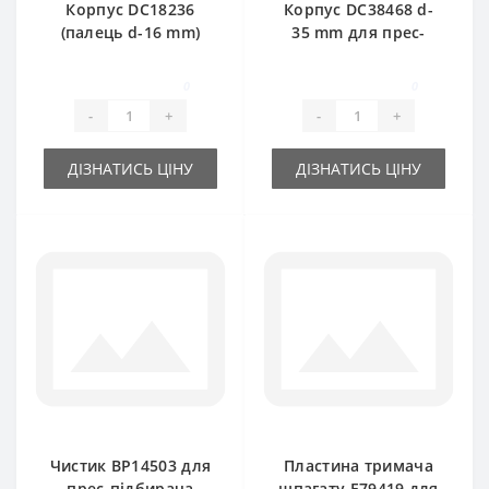
Корпус DC18236
Корпус DC38468 d-
(палець d-16 mm)
35 mm для прес-
для прес-підбирача
підбирача John
John Deere
Deere
0
0
-
+
-
+
ДІЗНАТИСЬ ЦІНУ
ДІЗНАТИСЬ ЦІНУ
Чистик BP14503 для
Пластина тримача
прес-підбирача
шпагату E79419 для