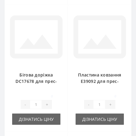
Бігова доріжка
Пластина ковзання
DC17678 для прес-
E39092 для прес-
підбирача John
підбирача John
Deere
Deere
0
0
-
+
-
+
ДІЗНАТИСЬ ЦІНУ
ДІЗНАТИСЬ ЦІНУ