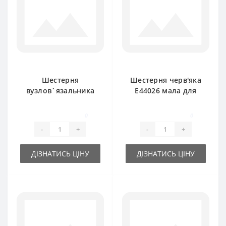
Шестерня
Шестерня черв'яка
вузлов`язальника
E44026 мала для
E43527 велика для
прес-підбирача
прес-підбирача
John Deere
0
0
John Deere
-
+
-
+
ДІЗНАТИСЬ ЦІНУ
ДІЗНАТИСЬ ЦІНУ