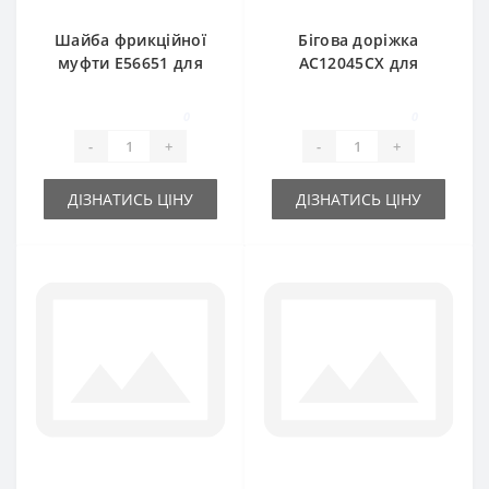
Шайба фрикційної
Бігова доріжка
муфти E56651 для
AC12045CX для
прес-підбирача
прес-підбирача
John Deere
John Deere
0
0
-
+
-
+
ДІЗНАТИСЬ ЦІНУ
ДІЗНАТИСЬ ЦІНУ