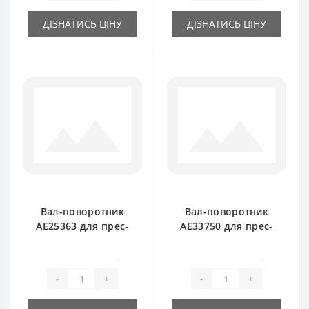
ДІЗНАТИСЬ ЦІНУ
ДІЗНАТИСЬ ЦІНУ
Вал-поворотник
Вал-поворотник
AE25363 для прес-
AE33750 для прес-
підбирача John
підбирача John
Deere
Deere
0
0
-
+
-
+