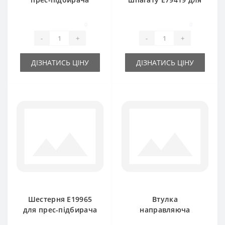
John Deere
прес-підбирача
John Deere
0
0
-
+
-
+
ДІЗНАТИСЬ ЦІНУ
ДІЗНАТИСЬ ЦІНУ
Шестерня E19965
Втулка
для прес-підбирача
направляюча
John Deere 214-224
шпагату BP13227