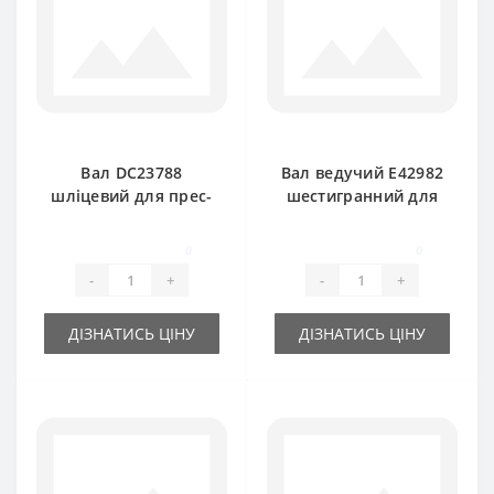
Вал DC23788
Вал ведучий E42982
шліцевий для прес-
шестигранний для
підбирача John
прес-підбирача
Deere
John Deere
0
0
-
+
-
+
ДІЗНАТИСЬ ЦІНУ
ДІЗНАТИСЬ ЦІНУ