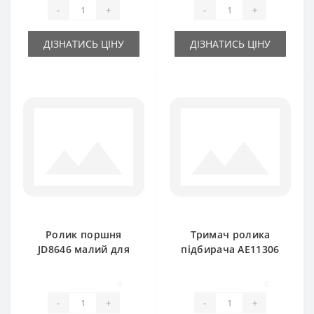
-
+
-
+
ДІЗНАТИСЬ ЦІНУ
ДІЗНАТИСЬ ЦІНУ
Ролик поршня
Тримач ролика
JD8646 малий для
підбирача AE11306
прес-підбирача
для прес-підбирача
John Deere
John Deere
0
0
-
+
-
+