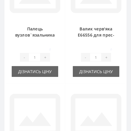
Палець
Валик черв'яка
вузлов`язальника
E66556 для прес-
AE48700 для прес-
підбирача John
підбирача John
Deere
0
0
Deere
-
+
-
+
ДІЗНАТИСЬ ЦІНУ
ДІЗНАТИСЬ ЦІНУ