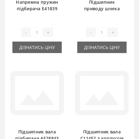
Напрямна пружин
Підшипник
підбирача E41839
приводу шнека
для прес-підбирача
JD9313 та
John Deere
фрикційної муфти
0
0
(під шестигранник)
-
+
-
+
John Deere
ДІЗНАТИСЬ ЦІНУ
ДІЗНАТИСЬ ЦІНУ
Підшипник вала
Підшипник вала
підбирача AE28843
C11452 з корпусом