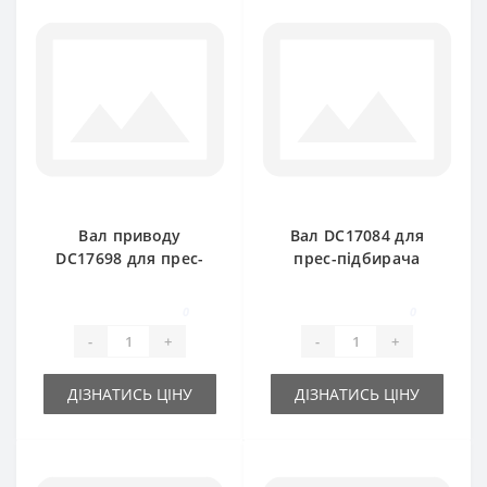
Вал приводу
Вал DC17084 для
DC17698 для прес-
прес-підбирача
підбирача John
John Deere 221-219-
Deere 332-336- 342-
CB300
0
0
346
-
+
-
+
ДІЗНАТИСЬ ЦІНУ
ДІЗНАТИСЬ ЦІНУ