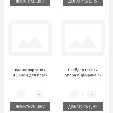
ДІЗНАТИСЬ ЦІНУ
ДІЗНАТИСЬ ЦІНУ
Вал-поворотник
Спайдер E50077
AE38614 для прес-
опора підбирача 4-
підбирача John
х кінцевий для
Deere 349-359
прес-підбирача
0
0
John Deere
-
+
-
+
ДІЗНАТИСЬ ЦІНУ
ДІЗНАТИСЬ ЦІНУ