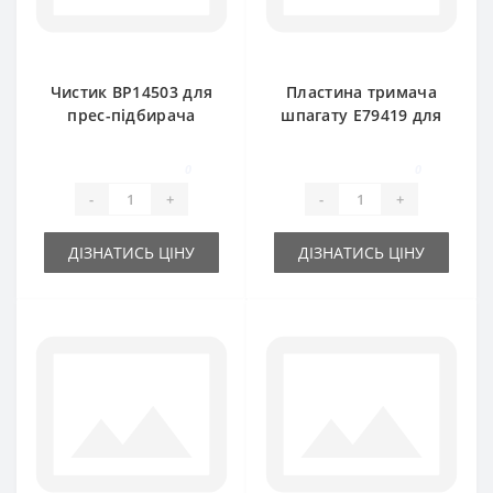
Чистик BP14503 для
Пластина тримача
прес-підбирача
шпагату E79419 для
John Deere
прес-підбирача
John Deere
0
0
-
+
-
+
ДІЗНАТИСЬ ЦІНУ
ДІЗНАТИСЬ ЦІНУ