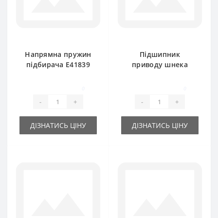
Напрямна пружин
Підшипник
підбирача E41839
приводу шнека
для прес-підбирача
JD9313 та
John Deere
фрикційної муфти
0
0
(під шестигранник)
-
+
-
+
John Deere
ДІЗНАТИСЬ ЦІНУ
ДІЗНАТИСЬ ЦІНУ