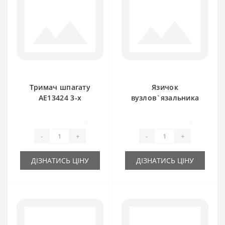
Тримач шпагату
Язичок
AE13424 3-х
вузлов`язальника
тарілчатий для
BP13688 для прес-
прес-підбирача
підбирача John
0
0
John Deere
Deere
-
+
-
+
ДІЗНАТИСЬ ЦІНУ
ДІЗНАТИСЬ ЦІНУ