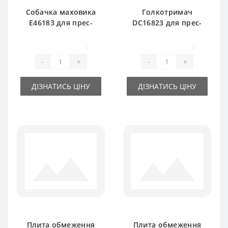
Собачка маховика
Голкотримач
E46183 для прес-
DC16823 для прес-
підбирача John
підбирача John
Deere
Deere
0
0
-
+
-
+
ДІЗНАТИСЬ ЦІНУ
ДІЗНАТИСЬ ЦІНУ
Плита обмеження
Плита обмеження