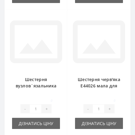
Шестерня
Шестерня черв'яка
вузлов`язальника
E44026 мала для
E43527 велика для
прес-підбирача
прес-підбирача
John Deere
0
0
John Deere
-
+
-
+
ДІЗНАТИСЬ ЦІНУ
ДІЗНАТИСЬ ЦІНУ