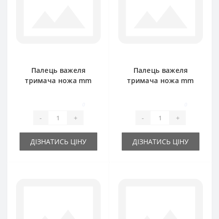
Палець важеля
Палець важеля
тримача ножа mm
тримача ножа mm
d-16 для прес-
d-19 для прес-
підбирача John
підбирача John
0
0
Deere
Deere
-
+
-
+
ДІЗНАТИСЬ ЦІНУ
ДІЗНАТИСЬ ЦІНУ