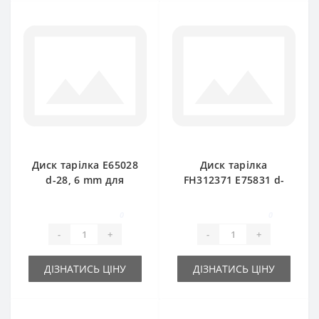
Диск тарілка E65028
Диск тарілка
d-28, 6 mm для
FH312371 E75831 d-
прес-підбирача
35mm для прес-
John Deere
підбирача John
0
0
Deere
-
+
-
+
ДІЗНАТИСЬ ЦІНУ
ДІЗНАТИСЬ ЦІНУ