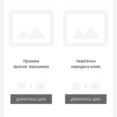
Прижим
Черв'ячна
вузлов`язальника
передача шнек
BP1600E для прес-
CC39567 для прес-
підбирача John
підбирача John
0
0
Deere
Deere
-
+
-
+
ДІЗНАТИСЬ ЦІНУ
ДІЗНАТИСЬ ЦІНУ