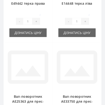
E49442 терка права
E14448 терка ліва
для прес-підбирача
для прес-підбирача
John Deere
John Deere
0
0
-
+
-
+
ДІЗНАТИСЬ ЦІНУ
ДІЗНАТИСЬ ЦІНУ
Вал-поворотник
Вал-поворотник
AE25363 для прес-
AE33750 для прес-