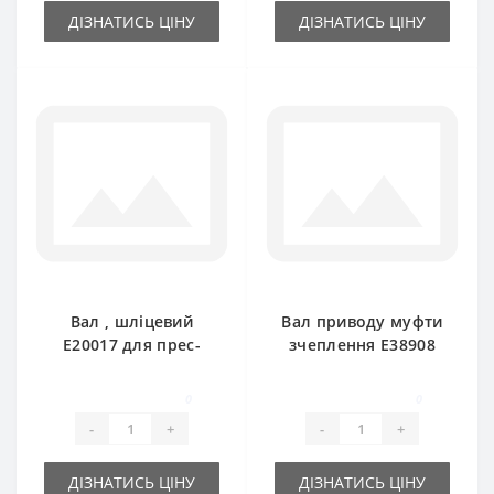
ДІЗНАТИСЬ ЦІНУ
ДІЗНАТИСЬ ЦІНУ
Вал , шліцевий
Вал приводу муфти
E20017 для прес-
зчеплення E38908
підбирача John
шліцевий для прес-
Deere
підбирача John
0
0
Deere
-
+
-
+
ДІЗНАТИСЬ ЦІНУ
ДІЗНАТИСЬ ЦІНУ