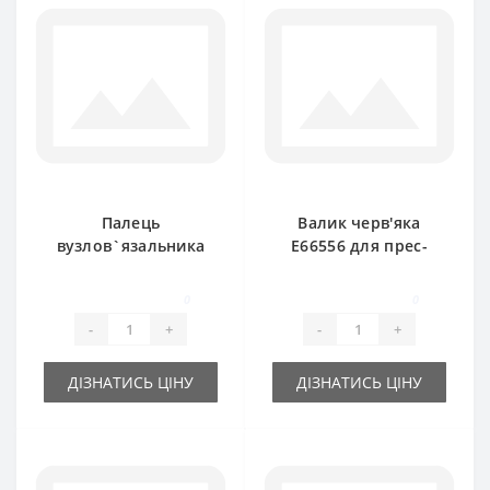
Палець
Валик черв'яка
вузлов`язальника
E66556 для прес-
AE48700 для прес-
підбирача John
підбирача John
Deere
0
0
Deere
-
+
-
+
ДІЗНАТИСЬ ЦІНУ
ДІЗНАТИСЬ ЦІНУ