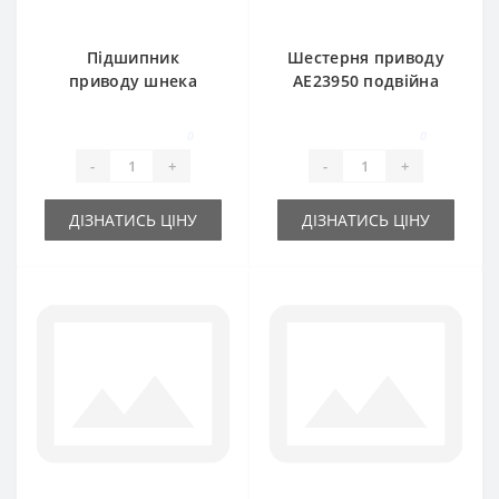
Підшипник
Шестерня приводу
приводу шнека
AE23950 подвійна
JD9260
для прес-підбирача
(шестигранний вал)
John Deere
0
0
для прес-підбирача
-
+
-
+
John Deere
ДІЗНАТИСЬ ЦІНУ
ДІЗНАТИСЬ ЦІНУ