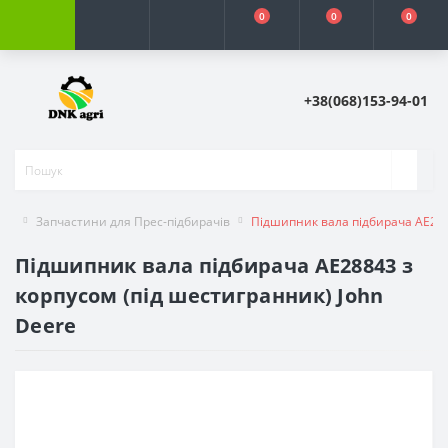
0
0
0
+38(068)153-94-01
Запчастини для Прес-підбирачів
Підшипник вала підбирача AE288
Підшипник вала підбирача AE28843 з
корпусом (під шестигранник) John
Deere