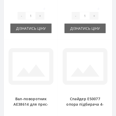
підбирача John
підбирача John
Deere
Deere
0
0
-
+
-
+
ДІЗНАТИСЬ ЦІНУ
ДІЗНАТИСЬ ЦІНУ
Вал-поворотник
Спайдер E50077
AE38614 для прес-
опора підбирача 4-
підбирача John
х кінцевий для
Deere 349-359
прес-підбирача