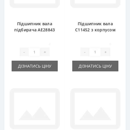
Підшипник вала
Підшипник вала
підбирача AE28843
C11452 з корпусом
з корпусом (під
(оригинал) для
шестигранник) John
прес-підбирача
0
0
Deere
John Deere
-
+
-
+
ДІЗНАТИСЬ ЦІНУ
ДІЗНАТИСЬ ЦІНУ