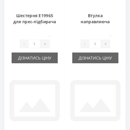
Шестерня E19965
Втулка
для прес-підбирача
направляюча
John Deere 214-224
шпагату BP13227
керамічна для
0
0
прес-підбирача
-
+
-
+
John Deere
ДІЗНАТИСЬ ЦІНУ
ДІЗНАТИСЬ ЦІНУ