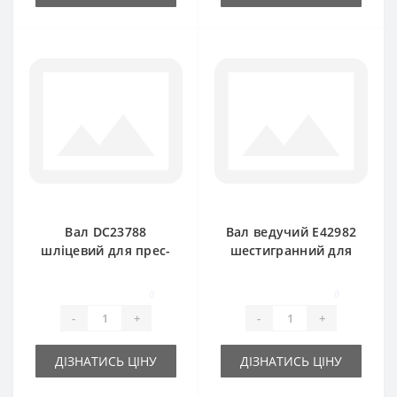
Вал DC23788
Вал ведучий E42982
шліцевий для прес-
шестигранний для
підбирача John
прес-підбирача
Deere
John Deere
0
0
-
+
-
+
ДІЗНАТИСЬ ЦІНУ
ДІЗНАТИСЬ ЦІНУ