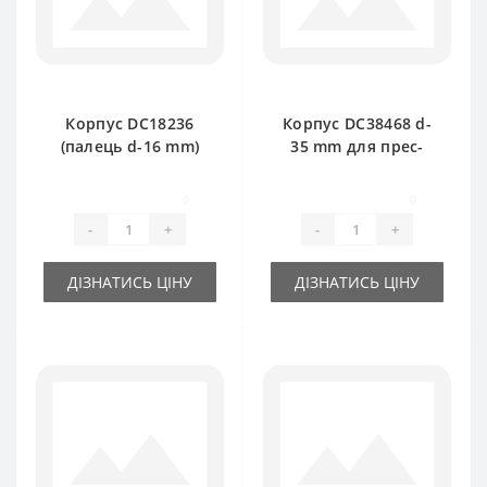
Корпус DC18236
Корпус DC38468 d-
(палець d-16 mm)
35 mm для прес-
для прес-підбирача
підбирача John
John Deere
Deere
0
0
-
+
-
+
ДІЗНАТИСЬ ЦІНУ
ДІЗНАТИСЬ ЦІНУ