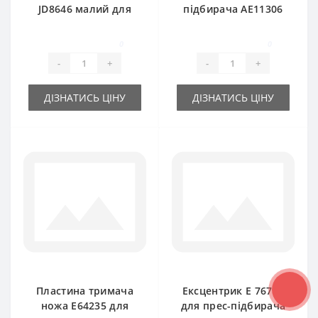
JD8646 малий для
підбирача AE11306
прес-підбирача
для прес-підбирача
John Deere
John Deere
0
0
-
+
-
+
ДІЗНАТИСЬ ЦІНУ
ДІЗНАТИСЬ ЦІНУ
Пластина тримача
Ексцентрик E 76780
ножа E64235 для
для прес-підбирача