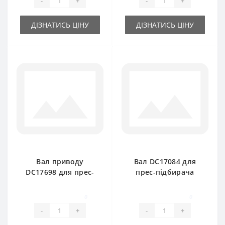
-
+
-
+
ДІЗНАТИСЬ ЦІНУ
ДІЗНАТИСЬ ЦІНУ
Вал приводу
Вал DC17084 для
DC17698 для прес-
прес-підбирача
підбирача John
John Deere 221-219-
Deere 332-336- 342-
CB300
0
0
346
-
+
-
+