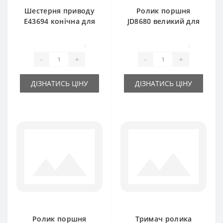
Шестерня приводу
Ролик поршня
E43694 конічна для
JD8680 великий для
прес-підбирача
прес-підбирача
John Deere
0
0
-
+
-
+
ДІЗНАТИСЬ ЦІНУ
ДІЗНАТИСЬ ЦІНУ
Ролик поршня
Тримач ролика