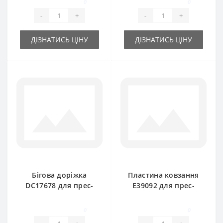
0
0
John Deere
-
+
-
+
ДІЗНАТИСЬ ЦІНУ
ДІЗНАТИСЬ ЦІНУ
Бігова доріжка
Пластина ковзання
DC17678 для прес-
E39092 для прес-
підбирача John
підбирача John
Deere
Deere
0
0