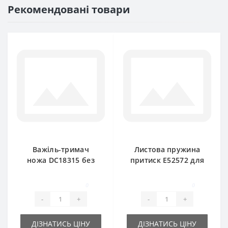
Рекомендовані товари
Важіль-тримач
Листова пружина
ножа DC18315 без
притиск E52572 для
пальця для прес-
прес-підбирача
підбирача John
John Deere
0
0
Deere
-
+
-
+
ДІЗНАТИСЬ ЦІНУ
ДІЗНАТИСЬ ЦІНУ