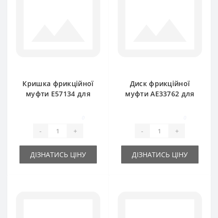
Кришка фрикційної
Диск фрикційної
муфти E57134 для
муфти AE33762 для
прес-підбирача
прес-підбирача
John Deere
John Deere
0
0
-
+
-
+
ДІЗНАТИСЬ ЦІНУ
ДІЗНАТИСЬ ЦІНУ