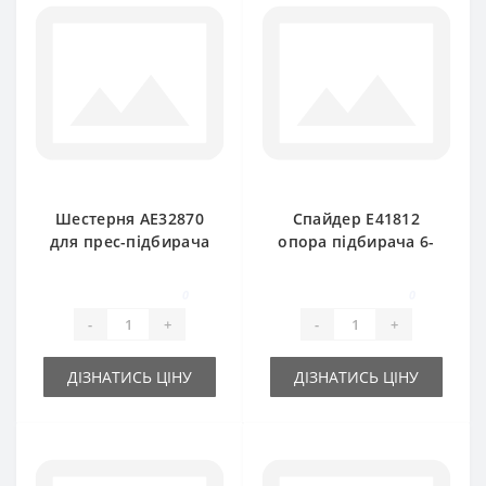
Шестерня АE32870
Спайдер E41812
для прес-підбирача
опора підбирача 6-
John Deere
ти кінцевий для
прес-підбирача
0
0
John Deere
-
+
-
+
ДІЗНАТИСЬ ЦІНУ
ДІЗНАТИСЬ ЦІНУ