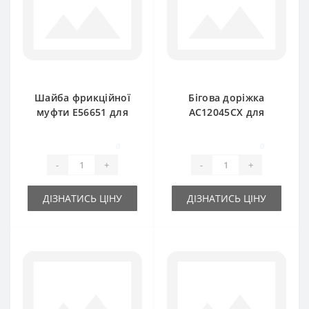
Шайба фрикційної
Бігова доріжка
муфти E56651 для
AC12045CX для
прес-підбирача
прес-підбирача
John Deere
John Deere
0
0
-
+
-
+
ДІЗНАТИСЬ ЦІНУ
ДІЗНАТИСЬ ЦІНУ