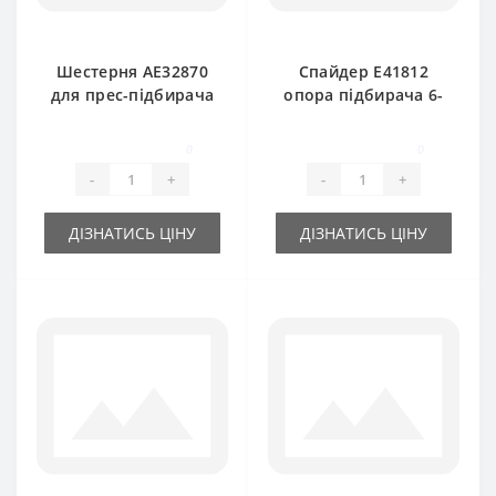
Шестерня АE32870
Спайдер E41812
для прес-підбирача
опора підбирача 6-
John Deere
ти кінцевий для
прес-підбирача
0
0
John Deere
-
+
-
+
ДІЗНАТИСЬ ЦІНУ
ДІЗНАТИСЬ ЦІНУ