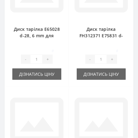
Диск тарілка E65028
Диск тарілка
d-28, 6 mm для
FH312371 E75831 d-
прес-підбирача
35mm для прес-
John Deere
підбирача John
0
0
Deere
-
+
-
+
ДІЗНАТИСЬ ЦІНУ
ДІЗНАТИСЬ ЦІНУ