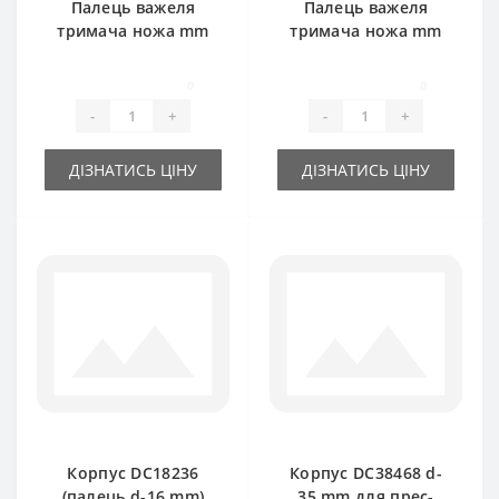
Палець важеля
Палець важеля
тримача ножа mm
тримача ножа mm
d-16 для прес-
d-19 для прес-
підбирача John
підбирача John
0
0
Deere
Deere
-
+
-
+
ДІЗНАТИСЬ ЦІНУ
ДІЗНАТИСЬ ЦІНУ
Корпус DC18236
Корпус DC38468 d-
(палець d-16 mm)
35 mm для прес-