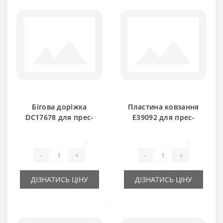
Бігова доріжка
Пластина ковзання
DC17678 для прес-
E39092 для прес-
підбирача John
підбирача John
Deere
Deere
0
0
-
+
-
+
ДІЗНАТИСЬ ЦІНУ
ДІЗНАТИСЬ ЦІНУ