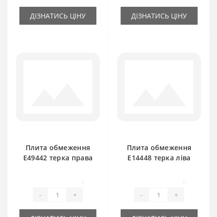
ДІЗНАТИСЬ ЦІНУ
ДІЗНАТИСЬ ЦІНУ
Плита обмеження
Плита обмеження
E49442 терка права
E14448 терка ліва
для прес-підбирача
для прес-підбирача
John Deere
John Deere
0
0
-
+
-
+