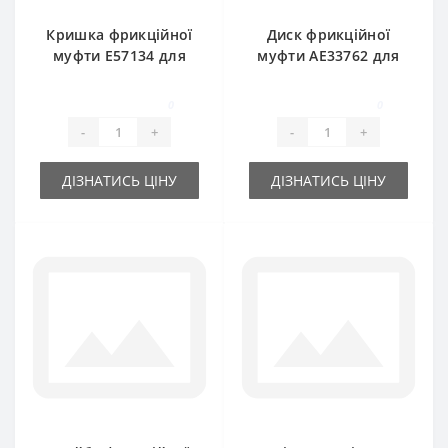
Кришка фрикційної
Диск фрикційної
муфти E57134 для
муфти AE33762 для
прес-підбирача
прес-підбирача
John Deere
John Deere
0
0
-
+
-
+
ДІЗНАТИСЬ ЦІНУ
ДІЗНАТИСЬ ЦІНУ