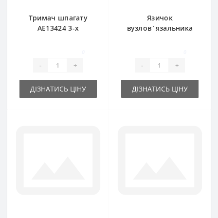
Тримач шпагату
Язичок
AE13424 3-х
вузлов`язальника
тарілчатий для
BP13688 для прес-
прес-підбирача
підбирача John
0
0
John Deere
Deere
-
+
-
+
ДІЗНАТИСЬ ЦІНУ
ДІЗНАТИСЬ ЦІНУ