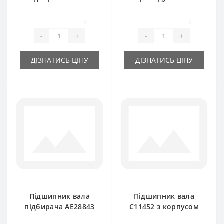
для прес-підбирача
JD9313 та
John Deere
фрикційної муфти
0
0
(під шестигранник)
-
+
-
+
John Deere
ДІЗНАТИСЬ ЦІНУ
ДІЗНАТИСЬ ЦІНУ
Підшипник вала
Підшипник вала
підбирача AE28843
C11452 з корпусом
з корпусом (під
(оригинал) для