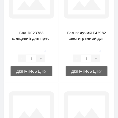
Вал DC23788
Вал ведучий E42982
шліцевий для прес-
шестигранний для
підбирача John
прес-підбирача
Deere
John Deere
0
0
-
+
-
+
ДІЗНАТИСЬ ЦІНУ
ДІЗНАТИСЬ ЦІНУ