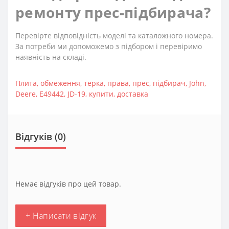
ремонту прес-підбирача?
Перевірте відповідність моделі та каталожного номера.
За потреби ми допоможемо з підбором і перевіримо
наявність на складі.
Плита
,
обмеження
,
терка
,
права
,
прес
,
підбирач
,
John
,
Deere
,
E49442
,
JD-19
,
купити
,
доставка
Відгуків (0)
Немає відгуків про цей товар.
+ Написати відгук