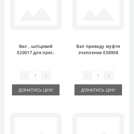
Вал , шліцевий
Вал приводу муфти
E20017 для прес-
зчеплення E38908
підбирача John
шліцевий для прес-
Deere
підбирача John
0
0
Deere
-
+
-
+
ДІЗНАТИСЬ ЦІНУ
ДІЗНАТИСЬ ЦІНУ