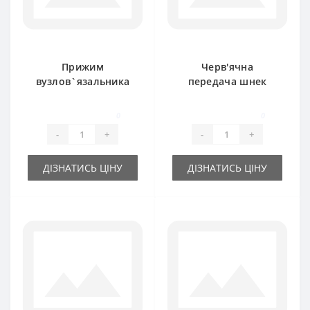
Прижим
Черв'ячна
вузлов`язальника
передача шнек
BP1600E для прес-
CC39567 для прес-
підбирача John
підбирача John
0
0
Deere
Deere
-
+
-
+
ДІЗНАТИСЬ ЦІНУ
ДІЗНАТИСЬ ЦІНУ