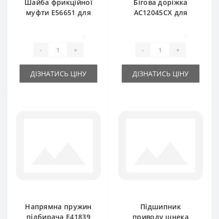
Шайба фрикційної
Бігова доріжка
муфти E56651 для
AC12045CX для
прес-підбирача
прес-підбирача
John Deere
John Deere
0
0
-
+
-
+
ДІЗНАТИСЬ ЦІНУ
ДІЗНАТИСЬ ЦІНУ
Напрямна пружин
Підшипник
підбирача E41839
приводу шнека