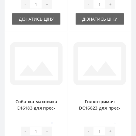
прес-підбирача
-
+
-
+
John Deere
ДІЗНАТИСЬ ЦІНУ
ДІЗНАТИСЬ ЦІНУ
Собачка маховика
Голкотримач
E46183 для прес-
DC16823 для прес-
підбирача John
підбирача John
Deere
Deere
0
0
-
+
-
+