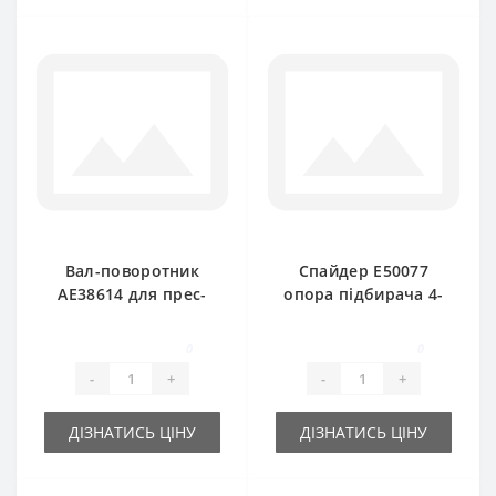
Вал-поворотник
Спайдер E50077
AE38614 для прес-
опора підбирача 4-
підбирача John
х кінцевий для
Deere 349-359
прес-підбирача
0
0
John Deere
-
+
-
+
ДІЗНАТИСЬ ЦІНУ
ДІЗНАТИСЬ ЦІНУ