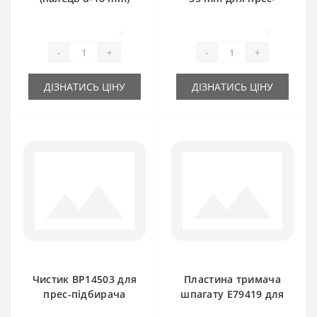
для прес-підбирача
підбирача John
John Deere
Deere
0
0
-
+
-
+
ДІЗНАТИСЬ ЦІНУ
ДІЗНАТИСЬ ЦІНУ
Чистик BP14503 для
Пластина тримача
прес-підбирача
шпагату E79419 для
John Deere
прес-підбирача