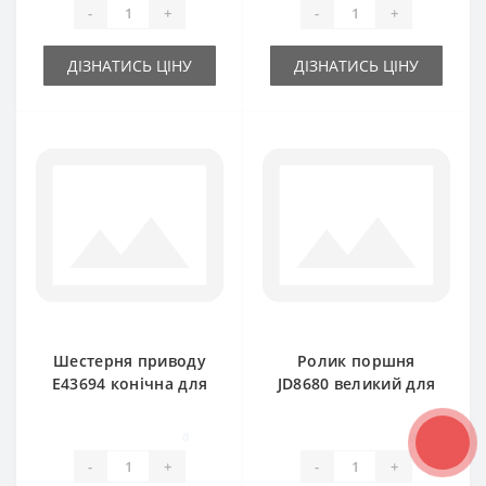
-
+
-
+
John Deere
ДІЗНАТИСЬ ЦІНУ
ДІЗНАТИСЬ ЦІНУ
Шестерня приводу
Ролик поршня
E43694 конічна для
JD8680 великий для
прес-підбирача
прес-підбирача
John Deere
0
0
-
+
-
+