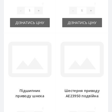
шестигранник) John
прес-підбирача
0
0
Deere
John Deere
-
+
-
+
ДІЗНАТИСЬ ЦІНУ
ДІЗНАТИСЬ ЦІНУ
Підшипник
Шестерня приводу
приводу шнека
AE23950 подвійна
JD9260
для прес-підбирача
(шестигранний вал)
John Deere
0
0
для прес-підбирача