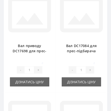
Вал приводу
Вал DC17084 для
DC17698 для прес-
прес-підбирача
підбирача John
John Deere 221-219-
Deere 332-336- 342-
CB300
0
0
346
-
+
-
+
ДІЗНАТИСЬ ЦІНУ
ДІЗНАТИСЬ ЦІНУ