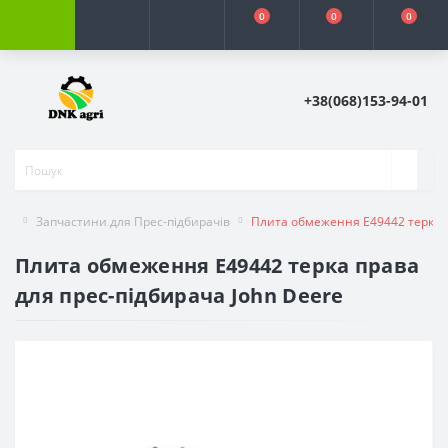
0
0
0
+38(068)153-94-01
Запчастини для Прес-підбирачів
Плита обмеження E49442 терка п
Плита обмеження E49442 терка права
для прес-підбирача John Deere