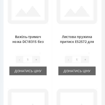
Важіль-тримач
Листова пружина
ножа DC18315 без
притиск E52572 для
пальця для прес-
прес-підбирача
підбирача John
John Deere
0
0
Deere
-
+
-
+
ДІЗНАТИСЬ ЦІНУ
ДІЗНАТИСЬ ЦІНУ