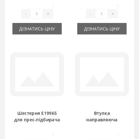
John Deere
0
0
-
+
-
+
ДІЗНАТИСЬ ЦІНУ
ДІЗНАТИСЬ ЦІНУ
Шестерня E19965
Втулка
для прес-підбирача
направляюча
John Deere 214-224
шпагату BP13227
керамічна для
0
0