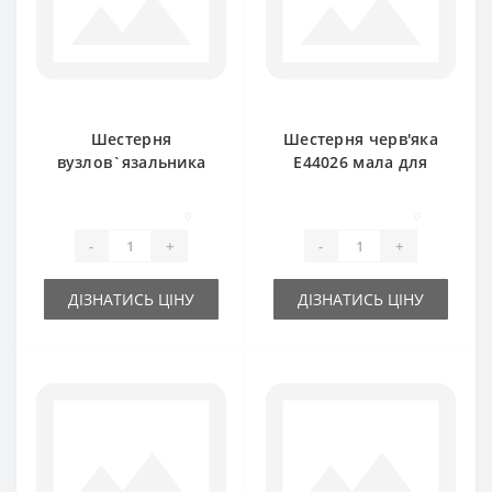
Шестерня
Шестерня черв'яка
вузлов`язальника
E44026 мала для
E43527 велика для
прес-підбирача
прес-підбирача
John Deere
0
0
John Deere
-
+
-
+
ДІЗНАТИСЬ ЦІНУ
ДІЗНАТИСЬ ЦІНУ