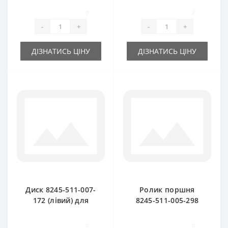
Z511
Famarol Z511
0
2
-
+
-
+
ДІЗНАТИСЬ ЦІНУ
ДІЗНАТИСЬ ЦІНУ
Диск 8245-511-007-
Ролик поршня
172 (лівий) для
8245-511-005-298
прес-підбирача
для прес-підбирача
Famarol Z511
Famarol Z511
0
0