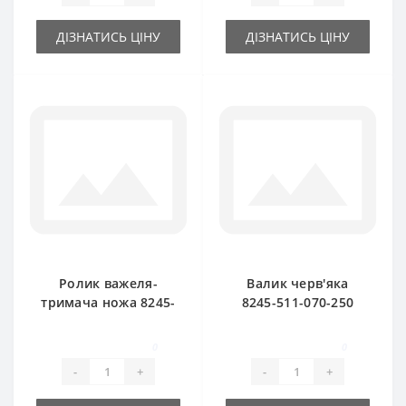
ДІЗНАТИСЬ ЦІНУ
ДІЗНАТИСЬ ЦІНУ
Ролик важеля-
Валик черв'яка
тримача ножа 8245-
8245-511-070-250
511-070-290 для
для прес-підбирача
прес-підбирача
FAMAROL
0
0
FAMAROL
-
+
-
+