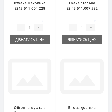
Втулка маховика
Голка стальна
8245-511-004-228
82.45.511.007.582
для прес-підбирача
для прес-підбирача
FAMAROL
Famarol Z511
0
0
-
+
-
+
ДІЗНАТИСЬ ЦІНУ
ДІЗНАТИСЬ ЦІНУ
Обгонна муфта в
Бігова доріжка