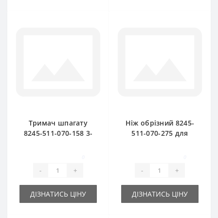
Тримач шпагату
Ніж обрізний 8245-
8245-511-070-158 3-
511-070-275 для
х тарілчатий для
прес-підбирача
прес-підбирача
FAMAROL
0
0
FAMAROL
-
+
-
+
ДІЗНАТИСЬ ЦІНУ
ДІЗНАТИСЬ ЦІНУ