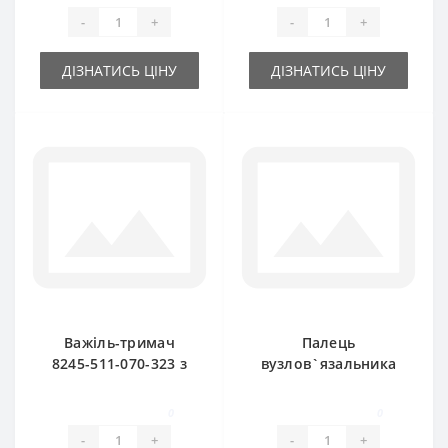
-
+
-
+
ДІЗНАТИСЬ ЦІНУ
ДІЗНАТИСЬ ЦІНУ
Важіль-тримач
Палець
8245-511-070-323 з
вузлов`язальника
пальцем і ножем
8245-511-070-173
для прес-підбирача
для прес-підбирача
0
0
FAMAROL
FAMAROL
-
+
-
+