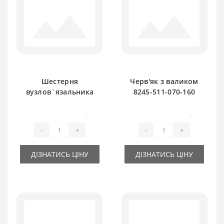
Шестерня
Черв'як з валиком
вузлов`язальника
8245-511-070-160
8245-511-070-030
для прес-підбирача
велика Z-7 для
FAMAROL
0
0
прес-підбирача
-
+
-
+
FAMAROL
ДІЗНАТИСЬ ЦІНУ
ДІЗНАТИСЬ ЦІНУ