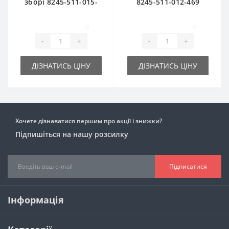
зборі 8245-511-015-
8245-511-012-469
049 для прес-
для прес-підбирача
підбирача
FAMAROL
0
0
FAMAROL
-
+
-
+
ДІЗНАТИСЬ ЦІНУ
ДІЗНАТИСЬ ЦІНУ
Хочете дізнаватися першим про акції і знижки?
Підпишіться на нашу розсилку
Підписатися
Інформація