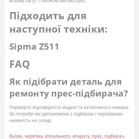
всьому світу — економ або експрес.
Підходить для
наступної техніки:
Sipma Z511
FAQ
Як підібрати деталь для
ремонту прес-підбирача?
Перевірте відповідність моделі та каталожного номера.
За потреби ми допоможемо з підбором і перевіримо
наявність на складі.
Валик
,
черв'яка
,
в'язального
,
апарату
,
прес
,
підбирач
,