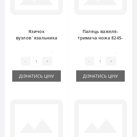
Язичок
Палець важеля-
вузлов`язальника
тримача ножа 8245-
RS3786B для прес-
511-070-288 для
підбирача
прес-підбирача
0
0
FAMAROL
FAMAROL
-
+
-
+
ДІЗНАТИСЬ ЦІНУ
ДІЗНАТИСЬ ЦІНУ