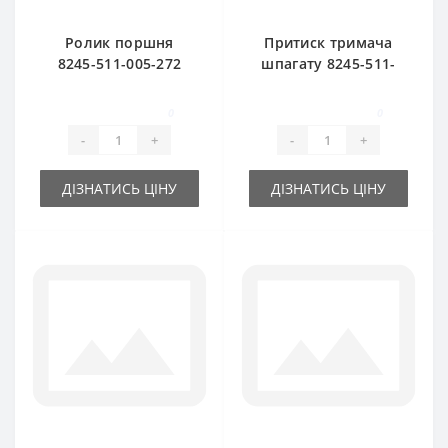
Ролик поршня
Притиск тримача
8245-511-005-272
шпагату 8245-511-
для прес-підбирача
070-120 для прес-
Famarol Z511
підбирача Famarol
0
0
Z511
-
+
-
+
ДІЗНАТИСЬ ЦІНУ
ДІЗНАТИСЬ ЦІНУ