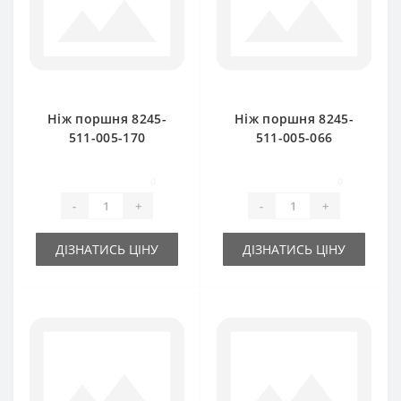
Ніж поршня 8245-
Ніж поршня 8245-
511-005-170
511-005-066
(мобільний) для
(нерухомий) для
прес-підбирача
прес-підбирача
0
0
FAMAROL
FAMAROL
-
+
-
+
ДІЗНАТИСЬ ЦІНУ
ДІЗНАТИСЬ ЦІНУ