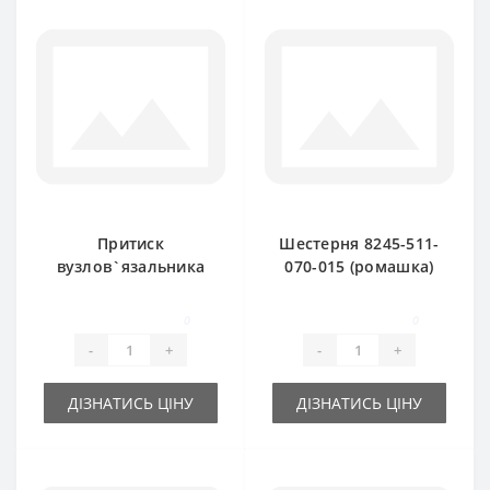
Притиск
Шестерня 8245-511-
вузлов`язальника
070-015 (ромашка)
8245-511-070-097
для прес-підбирача
для прес-підбирача
FAMAROL
0
0
FAMAROL
-
+
-
+
ДІЗНАТИСЬ ЦІНУ
ДІЗНАТИСЬ ЦІНУ