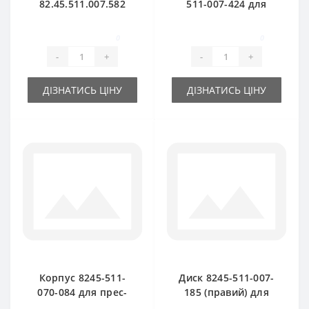
82.45.511.007.582
511-007-424 для
алюмінієва для
прес-підбирача
прес-підбирача
Famarol Z511
0
0
Famarol Z511
-
+
-
+
ДІЗНАТИСЬ ЦІНУ
ДІЗНАТИСЬ ЦІНУ
Корпус 8245-511-
Диск 8245-511-007-
070-084 для прес-
185 (правий) для
підбирача Famarol
прес-підбирача