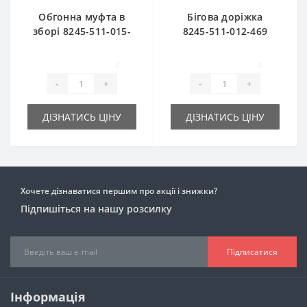
Обгонна муфта в
Бігова доріжка
зборі 8245-511-015-
8245-511-012-469
049 для прес-
для прес-підбирача
підбирача
FAMAROL
0
0
FAMAROL
-
+
-
+
ДІЗНАТИСЬ ЦІНУ
ДІЗНАТИСЬ ЦІНУ
Хочете дізнаватися першим про акції і знижки?
Підпишіться на нашу розсилку
Підписатися
Інформація