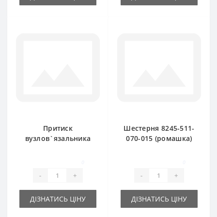
Притиск
Шестерня 8245-511-
вузлов`язальника
070-015 (ромашка)
8245-511-070-097
для прес-підбирача
для прес-підбирача
FAMAROL
0
0
FAMAROL
-
+
-
+
ДІЗНАТИСЬ ЦІНУ
ДІЗНАТИСЬ ЦІНУ