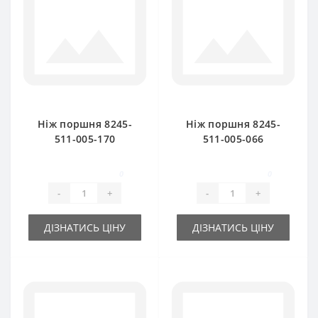
Ніж поршня 8245-
Ніж поршня 8245-
511-005-170
511-005-066
(мобільний) для
(нерухомий) для
прес-підбирача
прес-підбирача
0
0
FAMAROL
FAMAROL
-
+
-
+
ДІЗНАТИСЬ ЦІНУ
ДІЗНАТИСЬ ЦІНУ