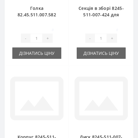
Голка
Секція в зборі 8245-
82.45.511.007.582
511-007-424 для
алюмінієва для
прес-підбирача
прес-підбирача
Famarol Z511
0
0
Famarol Z511
-
+
-
+
ДІЗНАТИСЬ ЦІНУ
ДІЗНАТИСЬ ЦІНУ
Корпус 8245-511-
Диск 8245-511-007-