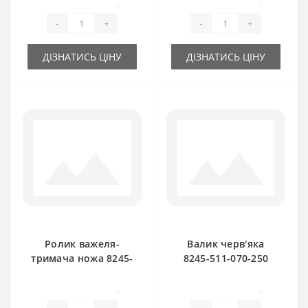
0
0
FAMAROL
FAMAROL
-
+
-
+
ДІЗНАТИСЬ ЦІНУ
ДІЗНАТИСЬ ЦІНУ
Ролик важеля-
Валик черв'яка
тримача ножа 8245-
8245-511-070-250
511-070-290 для
для прес-підбирача
прес-підбирача
FAMAROL
0
0
FAMAROL