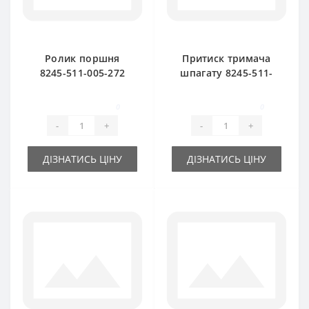
Ролик поршня
Притиск тримача
8245-511-005-272
шпагату 8245-511-
для прес-підбирача
070-120 для прес-
Famarol Z511
підбирача Famarol
0
0
Z511
-
+
-
+
ДІЗНАТИСЬ ЦІНУ
ДІЗНАТИСЬ ЦІНУ