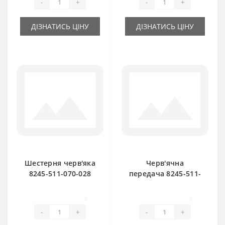
-
+
-
+
ДІЗНАТИСЬ ЦІНУ
ДІЗНАТИСЬ ЦІНУ
Шестерня черв'яка
Черв'ячна
8245-511-070-028
передача 8245-511-
мала для прес-
070-247 для прес-
підбирача
підбирача
0
0
FAMAROL
FAMAROL
-
+
-
+