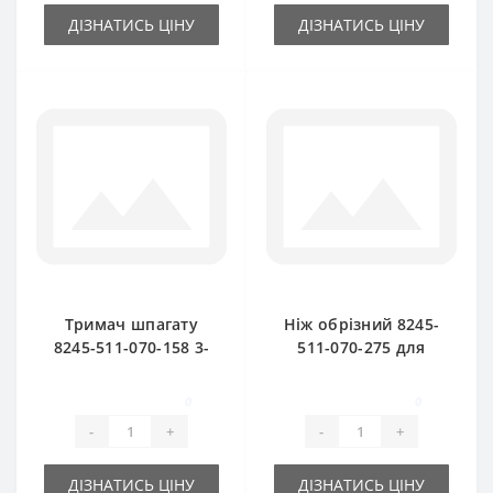
ДІЗНАТИСЬ ЦІНУ
ДІЗНАТИСЬ ЦІНУ
Тримач шпагату
Ніж обрізний 8245-
8245-511-070-158 3-
511-070-275 для
х тарілчатий для
прес-підбирача
прес-підбирача
FAMAROL
0
0
FAMAROL
-
+
-
+
ДІЗНАТИСЬ ЦІНУ
ДІЗНАТИСЬ ЦІНУ