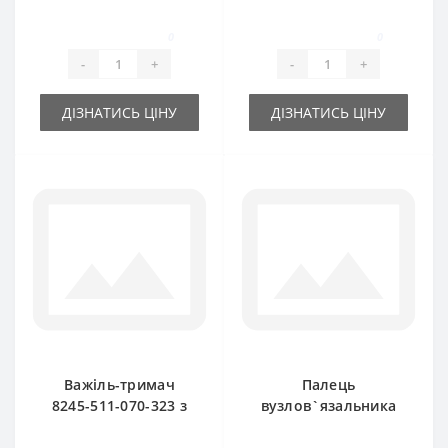
прес-підбирача
для прес-підбирача
Famarol Z511
Famarol Z511
0
0
-
+
-
+
ДІЗНАТИСЬ ЦІНУ
ДІЗНАТИСЬ ЦІНУ
Важіль-тримач
Палець
8245-511-070-323 з
вузлов`язальника
пальцем і ножем
8245-511-070-173
для прес-підбирача
для прес-підбирача