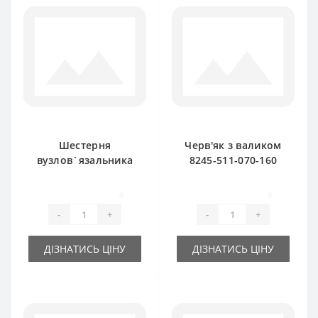
Шестерня
Черв'як з валиком
вузлов`язальника
8245-511-070-160
8245-511-070-030
для прес-підбирача
велика Z-7 для
FAMAROL
0
0
прес-підбирача
-
+
-
+
FAMAROL
ДІЗНАТИСЬ ЦІНУ
ДІЗНАТИСЬ ЦІНУ