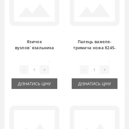
Язичок
Палець важеля-
вузлов`язальника
тримача ножа 8245-
RS3786B для прес-
511-070-288 для
підбирача
прес-підбирача
0
0
FAMAROL
FAMAROL
-
+
-
+
ДІЗНАТИСЬ ЦІНУ
ДІЗНАТИСЬ ЦІНУ