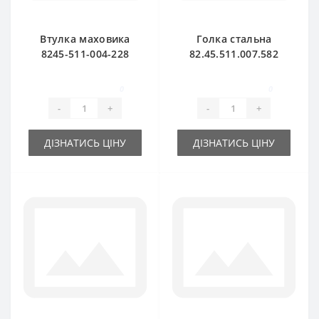
Втулка маховика
Голка стальна
8245-511-004-228
82.45.511.007.582
для прес-підбирача
для прес-підбирача
FAMAROL
Famarol Z511
0
0
-
+
-
+
ДІЗНАТИСЬ ЦІНУ
ДІЗНАТИСЬ ЦІНУ