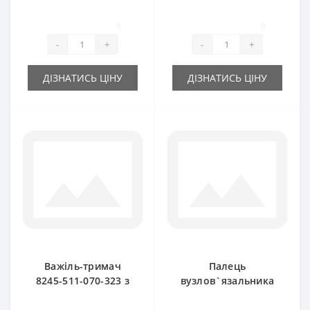
прес-підбирача
для прес-підбирача
Famarol Z511
Famarol Z511
0
0
-
+
-
+
ДІЗНАТИСЬ ЦІНУ
ДІЗНАТИСЬ ЦІНУ
Важіль-тримач
Палець
8245-511-070-323 з
вузлов`язальника
пальцем і ножем
8245-511-070-173
для прес-підбирача
для прес-підбирача