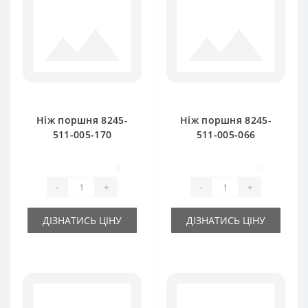
Ніж поршня 8245-
Ніж поршня 8245-
511-005-170
511-005-066
(мобільний) для
(нерухомий) для
прес-підбирача
прес-підбирача
0
0
FAMAROL
FAMAROL
-
+
-
+
ДІЗНАТИСЬ ЦІНУ
ДІЗНАТИСЬ ЦІНУ