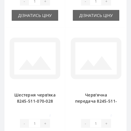
-
+
-
+
ДІЗНАТИСЬ ЦІНУ
ДІЗНАТИСЬ ЦІНУ
Шестерня черв'яка
Черв'ячна
8245-511-070-028
передача 8245-511-
мала для прес-
070-247 для прес-
підбирача
підбирача
0
0
FAMAROL
FAMAROL
-
+
-
+