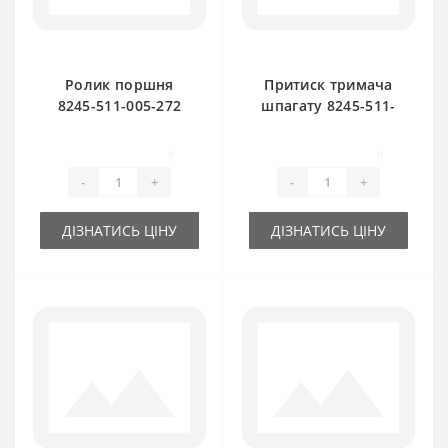
Ролик поршня
Притиск тримача
8245-511-005-272
шпагату 8245-511-
для прес-підбирача
070-120 для прес-
Famarol Z511
підбирача Famarol
0
0
Z511
-
+
-
+
ДІЗНАТИСЬ ЦІНУ
ДІЗНАТИСЬ ЦІНУ