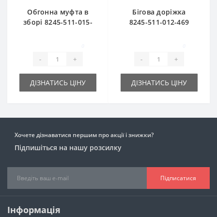
Обгонна муфта в
Бігова доріжка
зборі 8245-511-015-
8245-511-012-469
049 для прес-
для прес-підбирача
підбирача
FAMAROL
0
0
FAMAROL
-
+
-
+
ДІЗНАТИСЬ ЦІНУ
ДІЗНАТИСЬ ЦІНУ
Хочете дізнаватися першим про акції і знижки?
Підпишіться на нашу розсилку
Підписатися
Інформація