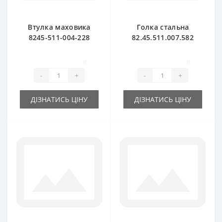
Втулка маховика
Голка стальна
8245-511-004-228
82.45.511.007.582
для прес-підбирача
для прес-підбирача
FAMAROL
Famarol Z511
0
0
-
+
-
+
ДІЗНАТИСЬ ЦІНУ
ДІЗНАТИСЬ ЦІНУ