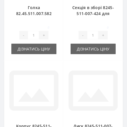
Голка
Секція в зборі 8245-
82.45.511.007.582
511-007-424 для
алюмінієва для
прес-підбирача
прес-підбирача
Famarol Z511
0
0
Famarol Z511
-
+
-
+
ДІЗНАТИСЬ ЦІНУ
ДІЗНАТИСЬ ЦІНУ
Корпус 8245-511-
Диск 8245-511-007-