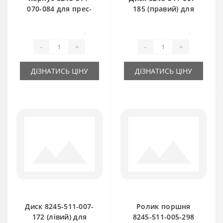
070-084 для прес-
185 (правий) для
підбирача Famarol
прес-підбирача
Z511
Famarol Z511
0
2
-
+
-
+
ДІЗНАТИСЬ ЦІНУ
ДІЗНАТИСЬ ЦІНУ
Диск 8245-511-007-
Ролик поршня
172 (лівий) для
8245-511-005-298