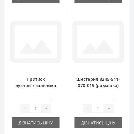
Притиск
Шестерня 8245-511-
вузлов`язальника
070-015 (ромашка)
8245-511-070-097
для прес-підбирача
для прес-підбирача
FAMAROL
0
0
FAMAROL
-
+
-
+
ДІЗНАТИСЬ ЦІНУ
ДІЗНАТИСЬ ЦІНУ