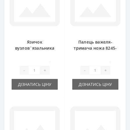
Язичок
Палець важеля-
вузлов`язальника
тримача ножа 8245-
RS3786B для прес-
511-070-288 для
підбирача
прес-підбирача
0
0
FAMAROL
FAMAROL
-
+
-
+
ДІЗНАТИСЬ ЦІНУ
ДІЗНАТИСЬ ЦІНУ