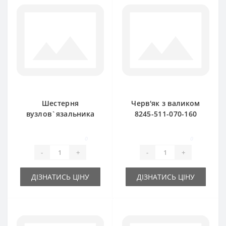
Шестерня
Черв'як з валиком
вузлов`язальника
8245-511-070-160
8245-511-070-030
для прес-підбирача
велика Z-7 для
FAMAROL
0
0
прес-підбирача
-
+
-
+
FAMAROL
ДІЗНАТИСЬ ЦІНУ
ДІЗНАТИСЬ ЦІНУ