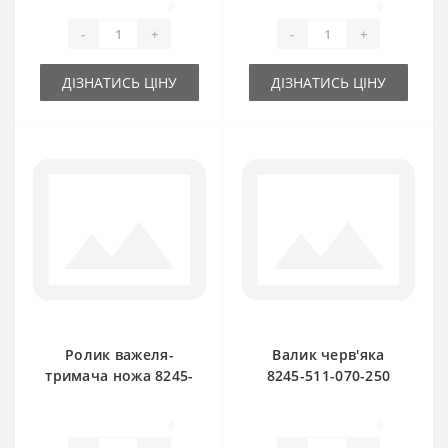
0
0
FAMAROL
FAMAROL
-
+
-
+
ДІЗНАТИСЬ ЦІНУ
ДІЗНАТИСЬ ЦІНУ
Ролик важеля-
Валик черв'яка
тримача ножа 8245-
8245-511-070-250
511-070-290 для
для прес-підбирача
прес-підбирача
FAMAROL
0
0
FAMAROL