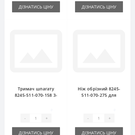
ДІЗНАТИСЬ ЦІНУ
ДІЗНАТИСЬ ЦІНУ
Тримач шпагату
Ніж обрізний 8245-
8245-511-070-158 3-
511-070-275 для
х тарілчатий для
прес-підбирача
прес-підбирача
FAMAROL
0
0
FAMAROL
-
+
-
+
ДІЗНАТИСЬ ЦІНУ
ДІЗНАТИСЬ ЦІНУ