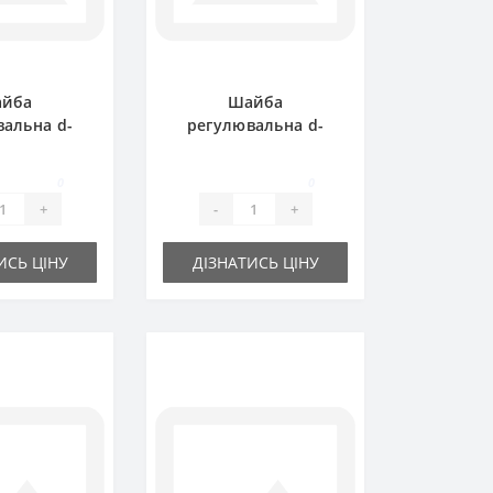
йба
Шайба
альна d-
регулювальна d-
х1.0 мм
30x42х0.3 мм
0
0
+
-
+
ИСЬ ЦІНУ
ДІЗНАТИСЬ ЦІНУ