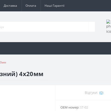
Доставка
Оплата
Наші Гарантії
20мм
зний) 4х20мм
Відгуки:
(0)
ОЕМ номер:
ST-02