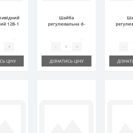
ривідний
Шайба
Ша
ий 12B-1
регулювальна d-
регулюв
SD 5.0m
20x28х0.5 мм
20x2
0
0
+
-
+
-
СЬ ЦІНУ
ДІЗНАТИСЬ ЦІНУ
ДІЗНАТ