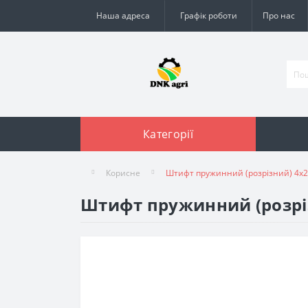
Наша адреса
Графік роботи
Про нас
Категорії
Корисне
Штифт пружинний (розрізний) 4х
Штифт пружинний (розрі