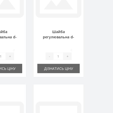
йба
Шайба
альна d-
регулювальна d-
х0.3 мм
15x21х0.5 мм
0
0
+
-
+
ИСЬ ЦІНУ
ДІЗНАТИСЬ ЦІНУ