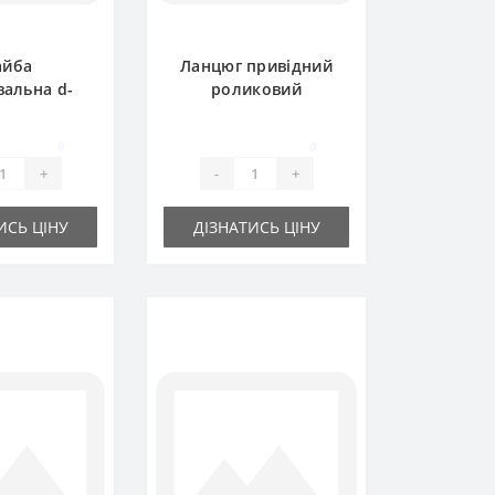
йба
Ланцюг привідний
альна d-
роликовий
8х1 мм
дворядний 1.76м
16A-2 (2ПР25 4-1140)
0
0
+
-
+
ИСЬ ЦІНУ
ДІЗНАТИСЬ ЦІНУ