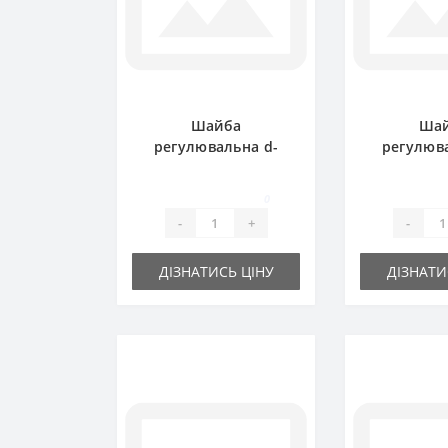
Шайба
Ша
регулювальна d-
регулюв
30x42х0.5 мм
16x22х
0
-
+
-
ДІЗНАТИСЬ ЦІНУ
ДІЗНАТИ