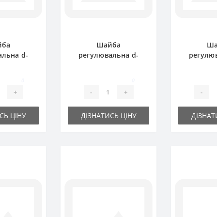
йба
Шайба
Ша
альна d-
регулювальна d-
регулюв
0.5 мм
35x45х1.0 мм
30x42
0
0
+
-
+
-
СЬ ЦІНУ
ДІЗНАТИСЬ ЦІНУ
ДІЗНАТ