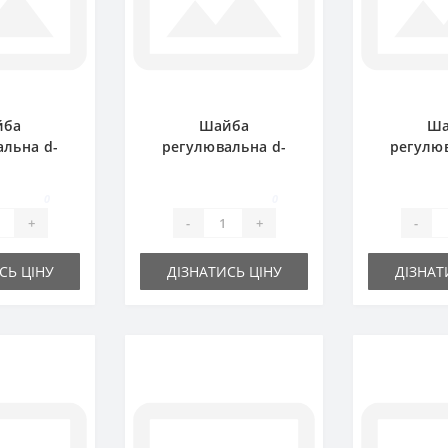
йба
Шайба
Ша
альна d-
регулювальна d-
регулюв
1.0 мм
16x22х0.5 мм
16x22
0
0
+
-
+
-
СЬ ЦІНУ
ДІЗНАТИСЬ ЦІНУ
ДІЗНАТ