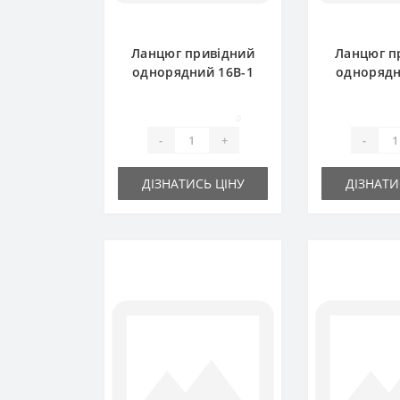
Ланцюг привідний
Ланцюг п
однорядний 16B-1
однорядн
SKF 5.0m
Renold 
0
-
+
-
ДІЗНАТИСЬ ЦІНУ
ДІЗНАТИ