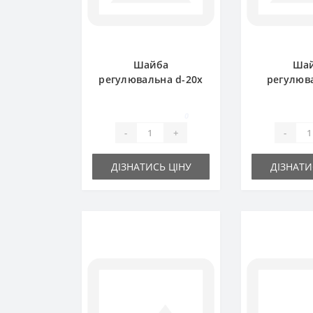
Шайба
Ша
регулювальна d-20x
регулюв
28х 0.3 мм
35x45х
0
-
+
-
ДІЗНАТИСЬ ЦІНУ
ДІЗНАТИ