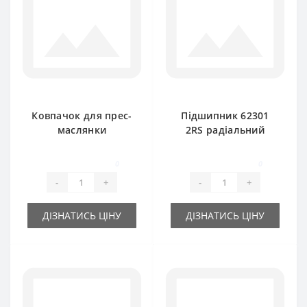
Ковпачок для прес-
Підшипник 62301
маслянки
2RS радіальний
(червоний) GROZ
кульковий Timken
CAP GFT RD-SKF
0
0
-
+
-
+
ДІЗНАТИСЬ ЦІНУ
ДІЗНАТИСЬ ЦІНУ