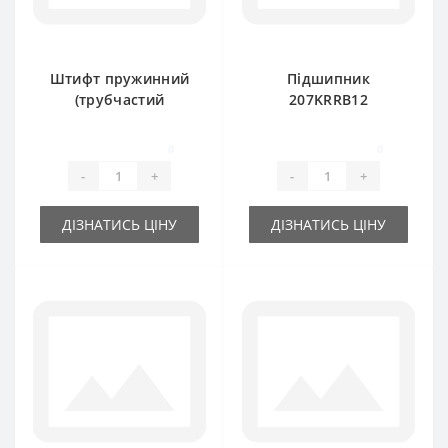
Штифт пружинний
Підшипник
(трубчастий
207KRRB12
розрізний) 10х80мм
радіальний
кульковий ( під
0
0
шестигранник) VBF
-
+
-
+
Claas
ДІЗНАТИСЬ ЦІНУ
ДІЗНАТИСЬ ЦІНУ