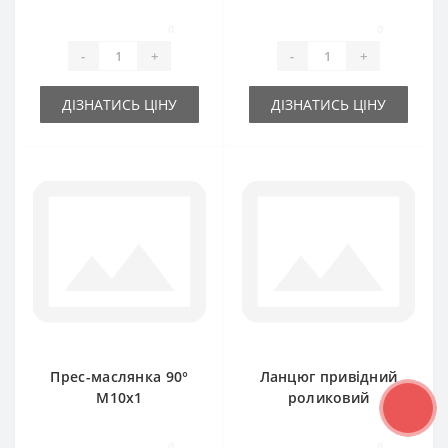
0
0
-
+
-
+
ДІЗНАТИСЬ ЦІНУ
ДІЗНАТИСЬ ЦІНУ
Прес-маслянка 90°
Ланцюг привідний
М10х1
роликовий
дворядний 5м 08A-
2
0
0