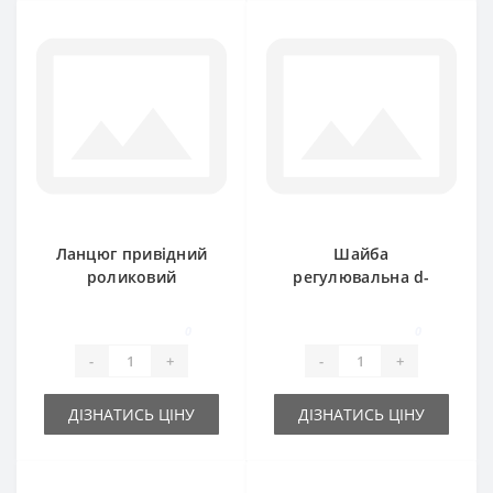
Ланцюг привідний
Шайба
роликовий
регулювальна d-
дворядний 1.76м
20x 28х 0.3 мм
16A-2 (2ПР25 4-1140)
0
0
-
+
-
+
ДІЗНАТИСЬ ЦІНУ
ДІЗНАТИСЬ ЦІНУ