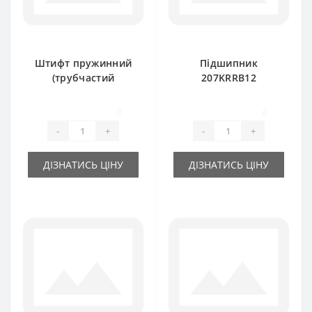
Штифт пружинний
Підшипник
(трубчастий
207KRRB12
розрізний) 10х80мм
радіальний
кульковий ( під
0
0
шестигранник) VBF
-
+
-
+
Claas
ДІЗНАТИСЬ ЦІНУ
ДІЗНАТИСЬ ЦІНУ