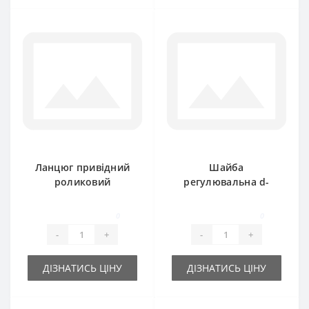
Ланцюг привідний
Шайба
роликовий
регулювальна d-
дворядний 1.76м
20x 28х 0.3 мм
16A-2 (2ПР25 4-1140)
0
0
-
+
-
+
ДІЗНАТИСЬ ЦІНУ
ДІЗНАТИСЬ ЦІНУ