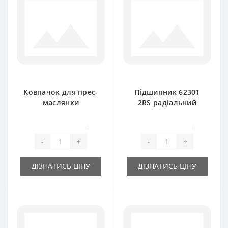
Ковпачок для прес-
Підшипник 62301
маслянки
2RS радіальний
(червоний) GROZ
кульковий Timken
CAP GFT RD-SKF
0
0
-
+
-
+
ДІЗНАТИСЬ ЦІНУ
ДІЗНАТИСЬ ЦІНУ