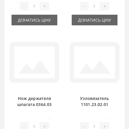
Welger
Welger
-
+
-
+
ДІЗНАТИСЬ ЦІНУ
ДІЗНАТИСЬ ЦІНУ
Нож держателя
Узловязатель
шпагата 0364.03
1101.23.02.01
для пресс-
петляч для пресс-
подборщика Welger
подборщика Welger
0
0
-
+
-
+