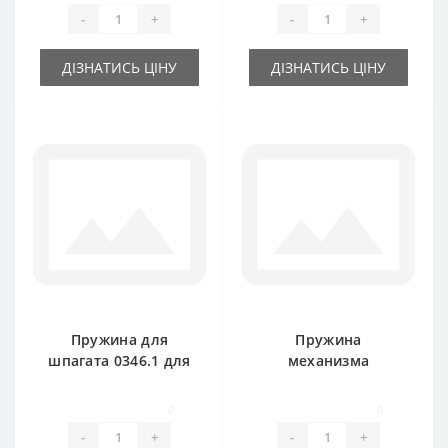
AP41-45
-
+
-
+
ДІЗНАТИСЬ ЦІНУ
ДІЗНАТИСЬ ЦІНУ
Пружина для
Пружина
шпагата 0346.1 для
механизма
пресс-подборщика
сцепления 0343.06
Welger AP61
для пресс-
0
0
подборщика Welger
-
+
-
+