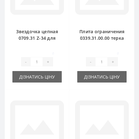
Звездочка цепная
Плита ограничения
0709.31 Z-34 для
0339.31.00.00 терка
пресс-подборщика
для пресс-
Welger
подборщика Welger
0
0
-
+
-
+
ДІЗНАТИСЬ ЦІНУ
ДІЗНАТИСЬ ЦІНУ