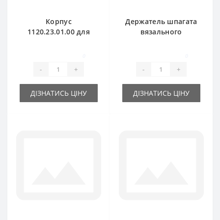
Корпус
Держатель шпагата
1120.23.01.00 для
вязального
пресс-подборщика
аппарата
Welger
1120.72.10.01 для
0
0
пресс-подборщика
-
+
-
+
Welger
ДІЗНАТИСЬ ЦІНУ
ДІЗНАТИСЬ ЦІНУ