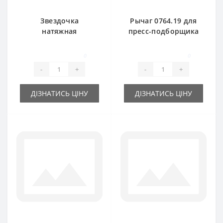
Звездочка
Рычаг 0764.19 для
натяжная
пресс-подборщика
0709.21.01 с
Welger
подшипником для
0
0
пресс-подборщика
-
+
-
+
Welger
ДІЗНАТИСЬ ЦІНУ
ДІЗНАТИСЬ ЦІНУ