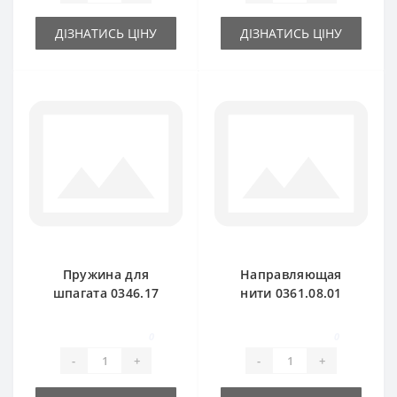
ДІЗНАТИСЬ ЦІНУ
ДІЗНАТИСЬ ЦІНУ
Пружина для
Направляющая
шпагата 0346.17
нити 0361.08.01
для пресс-
керамика для
подборщика Welger
пресс-подборщика
0
0
Welger
-
+
-
+