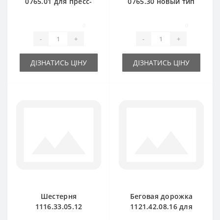
0765.01 для пресс-
0765.30 новый тип
подборщика Welger
для пресс-
подборщика Welger
0
0
-
+
-
+
ДІЗНАТИСЬ ЦІНУ
ДІЗНАТИСЬ ЦІНУ
Шестерня
Беговая дорожка
1116.33.05.12
1121.42.08.16 для
прямая малая для
пресс-подборщика