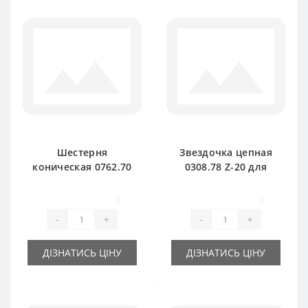
Шестерня
Звездочка цепная
коническая 0762.70
0308.78 Z-20 для
для пресс-
пресс-подборщика
подборщика Welger
Welger
0
0
-
+
-
+
ДІЗНАТИСЬ ЦІНУ
ДІЗНАТИСЬ ЦІНУ