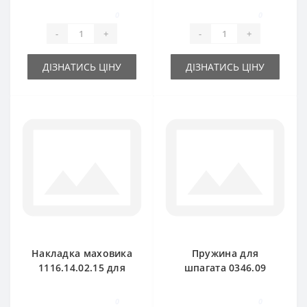
пресс-подборщика
Welger
0
0
Welger
-
+
-
+
ДІЗНАТИСЬ ЦІНУ
ДІЗНАТИСЬ ЦІНУ
Накладка маховика
Пружина для
1116.14.02.15 для
шпагата 0346.09
пресс-подборщика
для пресс-
Welger
подборщика Welger
0
0