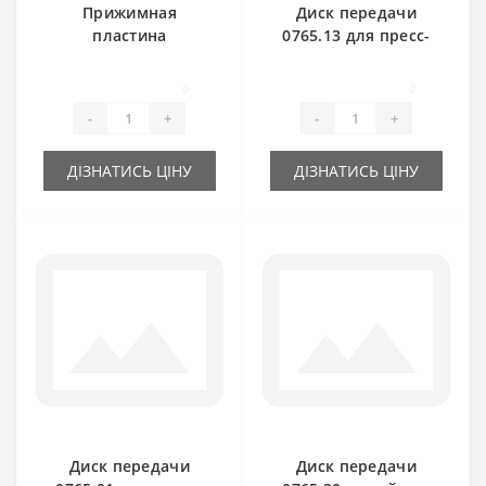
Прижимная
Диск передачи
пластина
0765.13 для пресс-
0940.67.91.00 для
подборщика Welger
пресс-подборщика
AP41-45-61
0
0
Welger
-
+
-
+
ДІЗНАТИСЬ ЦІНУ
ДІЗНАТИСЬ ЦІНУ
Диск передачи
Диск передачи