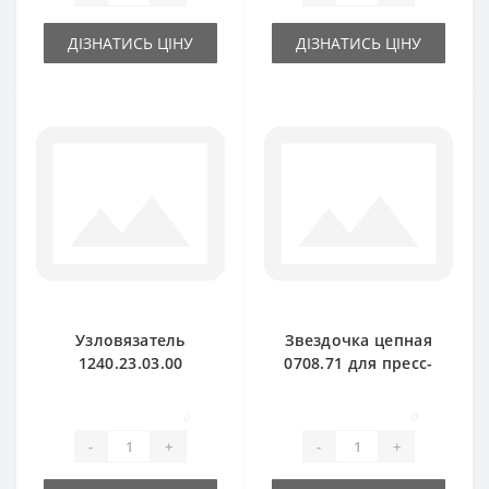
ДІЗНАТИСЬ ЦІНУ
ДІЗНАТИСЬ ЦІНУ
Узловязатель
Звездочка цепная
1240.23.03.00
0708.71 для пресс-
комплект для
подборщика Welger
пресс-подборщика
AP71
0
0
Welger
-
+
-
+