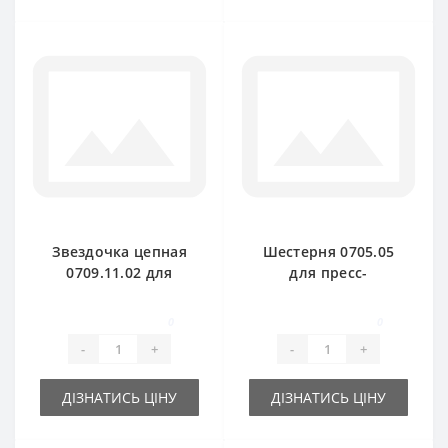
Звездочка цепная
Шестерня 0705.05
0709.11.02 для
для пресс-
пресс-подборщика
подборщика Welger
Welger AP61
AP71
0
0
-
+
-
+
ДІЗНАТИСЬ ЦІНУ
ДІЗНАТИСЬ ЦІНУ