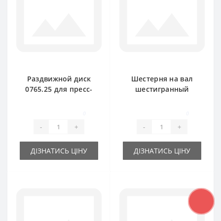
Раздвижной диск
Шестерня на вал
0765.25 для пресс-
шестигранный
подборщика Welger
1124.20.03.01 для
AP61
пресс-подборщика
0
0
Welger AP730
-
+
-
+
ДІЗНАТИСЬ ЦІНУ
ДІЗНАТИСЬ ЦІНУ