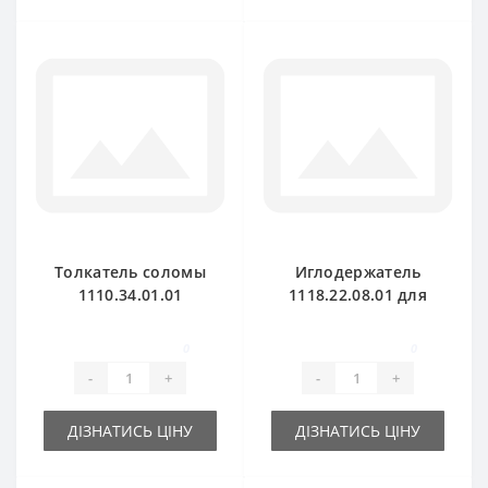
Толкатель соломы
Иглодержатель
1110.34.01.01
1118.22.08.01 для
корбовый для
пресс-подборщика
пресс-подборщика
Welger AP41
0
0
Welger
-
+
-
+
ДІЗНАТИСЬ ЦІНУ
ДІЗНАТИСЬ ЦІНУ