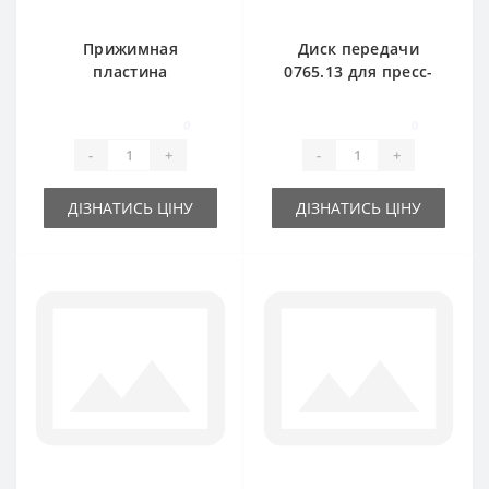
Прижимная
Диск передачи
пластина
0765.13 для пресс-
0940.67.91.00 для
подборщика Welger
пресс-подборщика
AP41-45-61
0
0
Welger
-
+
-
+
ДІЗНАТИСЬ ЦІНУ
ДІЗНАТИСЬ ЦІНУ