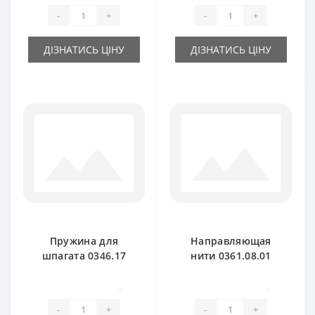
подборщика Welger
-
+
-
+
ДІЗНАТИСЬ ЦІНУ
ДІЗНАТИСЬ ЦІНУ
Пружина для
Направляющая
шпагата 0346.17
нити 0361.08.01
для пресс-
керамика для
подборщика Welger
пресс-подборщика
0
0
Welger
-
+
-
+