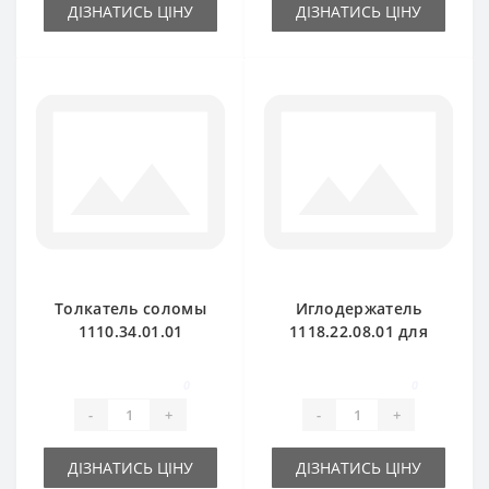
ДІЗНАТИСЬ ЦІНУ
ДІЗНАТИСЬ ЦІНУ
Толкатель соломы
Иглодержатель
1110.34.01.01
1118.22.08.01 для
корбовый для
пресс-подборщика
пресс-подборщика
Welger AP41
0
0
Welger
-
+
-
+
ДІЗНАТИСЬ ЦІНУ
ДІЗНАТИСЬ ЦІНУ