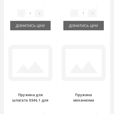
Welger
подборщика Welger
0
0
AP41-45
-
+
-
+
ДІЗНАТИСЬ ЦІНУ
ДІЗНАТИСЬ ЦІНУ
Пружина для
Пружина
шпагата 0346.1 для
механизма
пресс-подборщика
сцепления 0343.06
Welger AP61
для пресс-
0
0