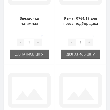
Звездочка
Рычаг 0764.19 для
натяжная
пресс-подборщика
0709.21.01 с
Welger
подшипником для
0
0
пресс-подборщика
-
+
-
+
Welger
ДІЗНАТИСЬ ЦІНУ
ДІЗНАТИСЬ ЦІНУ