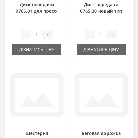
Диск передачи
Диск передачи
0765.01 для пресс-
0765.30 новый тип
подборщика Welger
для пресс-
подборщика Welger
0
0
-
+
-
+
ДІЗНАТИСЬ ЦІНУ
ДІЗНАТИСЬ ЦІНУ
Шестерня
Беговая дорожка