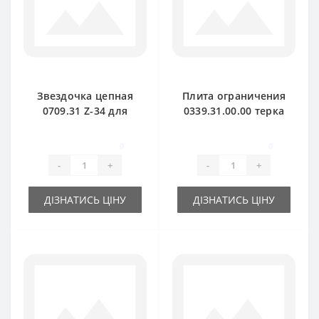
Звездочка цепная
Плита ограничения
0709.31 Z-34 для
0339.31.00.00 терка
пресс-подборщика
для пресс-
Welger
подборщика Welger
0
0
-
+
-
+
ДІЗНАТИСЬ ЦІНУ
ДІЗНАТИСЬ ЦІНУ