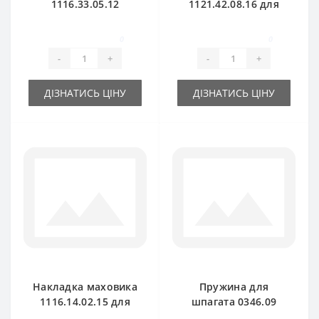
1116.33.05.12
1121.42.08.16 для
прямая малая для
пресс-подборщика
пресс-подборщика
Welger
0
0
Welger
-
+
-
+
ДІЗНАТИСЬ ЦІНУ
ДІЗНАТИСЬ ЦІНУ
Накладка маховика
Пружина для
1116.14.02.15 для
шпагата 0346.09
пресс-подборщика
для пресс-