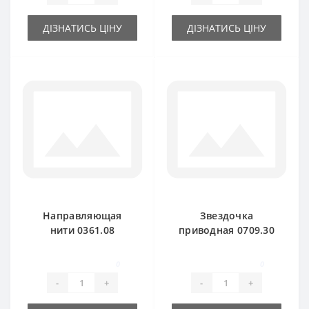
ДІЗНАТИСЬ ЦІНУ
ДІЗНАТИСЬ ЦІНУ
Направляющая
Звездочка
нити 0361.08
приводная 0709.30
металлическая для
для пресс-
пресс-подборщика
подборщика Welger
0
0
Welger
-
+
-
+