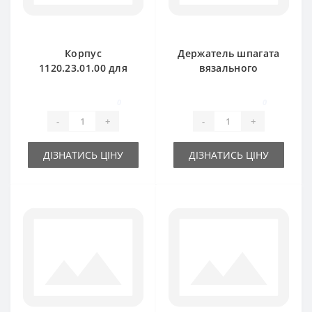
Корпус
Держатель шпагата
1120.23.01.00 для
вязального
пресс-подборщика
аппарата
Welger
1120.72.10.01 для
0
0
пресс-подборщика
-
+
-
+
Welger
ДІЗНАТИСЬ ЦІНУ
ДІЗНАТИСЬ ЦІНУ