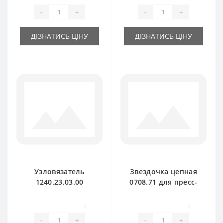
-
+
-
+
ДІЗНАТИСЬ ЦІНУ
ДІЗНАТИСЬ ЦІНУ
Узловязатель
Звездочка цепная
1240.23.03.00
0708.71 для пресс-
комплект для
подборщика Welger
пресс-подборщика
AP71
0
0
Welger
-
+
-
+