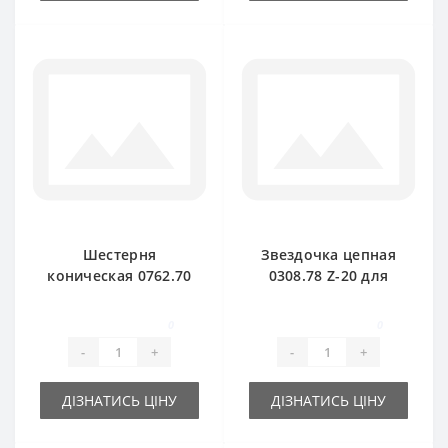
Шестерня
Звездочка цепная
коническая 0762.70
0308.78 Z-20 для
для пресс-
пресс-подборщика
подборщика Welger
Welger
0
0
-
+
-
+
ДІЗНАТИСЬ ЦІНУ
ДІЗНАТИСЬ ЦІНУ