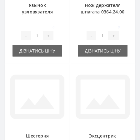
Язычок
Нож держателя
узловязателя
шпагата 0364.24.00
1101.23.02.05 для
для пресс-
пресс-подборщика
подборщика Welger
0
0
Welger
-
+
-
+
ДІЗНАТИСЬ ЦІНУ
ДІЗНАТИСЬ ЦІНУ
Шестерня
Эксцентрик