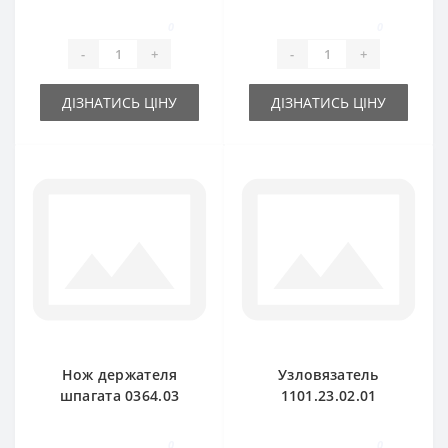
пресс-подборщика
пресс-подборщика
0
0
Welger
Welger
-
+
-
+
ДІЗНАТИСЬ ЦІНУ
ДІЗНАТИСЬ ЦІНУ
Нож держателя
Узловязатель
шпагата 0364.03
1101.23.02.01
для пресс-
петляч для пресс-
подборщика Welger
подборщика Welger
0
0