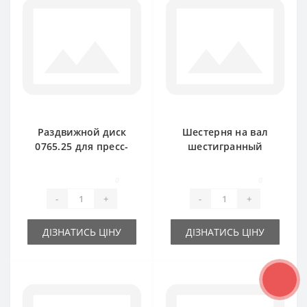
Раздвижной диск
Шестерня на вал
0765.25 для пресс-
шестигранный
подборщика Welger
1124.20.03.01 для
AP61
пресс-подборщика
0
0
Welger AP730
-
+
-
+
ДІЗНАТИСЬ ЦІНУ
ДІЗНАТИСЬ ЦІНУ