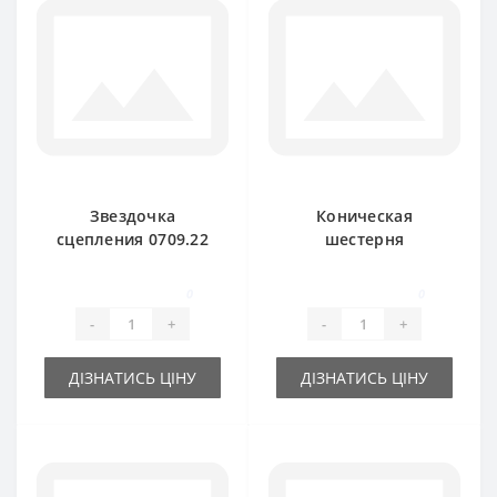
Звездочка
Коническая
сцепления 0709.22
шестерня
для пресс-
1115.32.02.07 Z-37
подборщика Welger
для пресс-
0
0
подборщика Welger
-
+
-
+
ДІЗНАТИСЬ ЦІНУ
ДІЗНАТИСЬ ЦІНУ