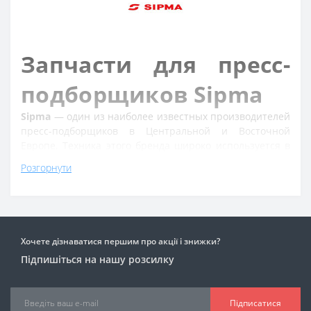
Запчасти для пресс-
подборщиков Sipma
Sipma
— один из наиболее известных производителей
пресс-подборщиков в Центральной и Восточной
Европе. Техника этого бренда широко используется в
фермерских хозяйствах благодаря надежной
Розгорнути
конструкции, простоте обслуживания и доступности
ремонта. Даже спустя годы эксплуатации многие
пресс-подборщики Sipma продолжают эффективно
работать при условии регулярного технического
обслуживания и своевременной замены
Хочете дізнаватися першим про акції і знижки?
комплектующих.
Підпишіться на нашу розсилку
DNKagri специализируется исключительно на
запчастях для пресс-подборщиков. Мы формируем
каталог с учетом практических потребностей
Підписатися