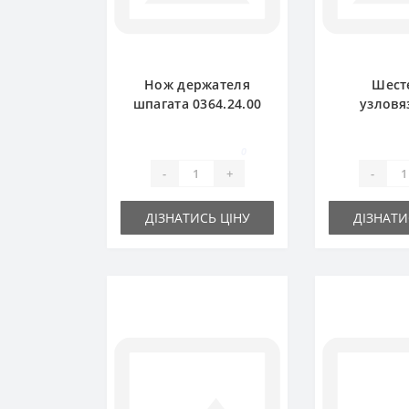
Нож держателя
Шест
шпагата 0364.24.00
узловя
для пресс-
0764.04.0
подборщика Welger
пресс-по
0
Wel
-
+
-
ДІЗНАТИСЬ ЦІНУ
ДІЗНАТИ