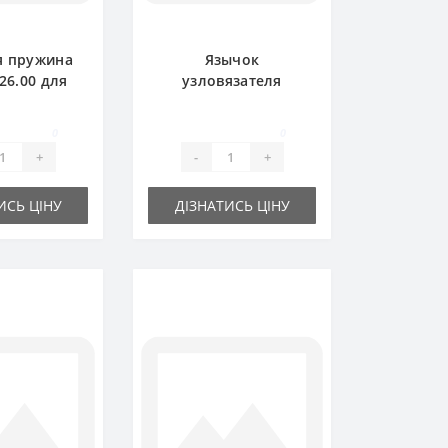
я пружина
Язычок
.26.00 для
узловязателя
одборщика
1101.23.02.05 для
lger
пресс-подборщика
0
0
Welger
+
-
+
ИСЬ ЦІНУ
ДІЗНАТИСЬ ЦІНУ