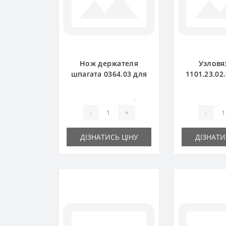
Нож держателя
Узловя
шпагата 0364.03 для
1101.23.02
пресс-подборщика
для п
Welger
подборщи
0
-
+
-
ДІЗНАТИСЬ ЦІНУ
ДІЗНАТИ