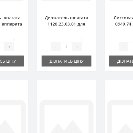
ь шпагата
Держатель шпагата
Листова
о аппарата
1120.23.03.01 для
0940.74
0.01 для
пресс-подборщика
пресс-п
дборщика
Welger
We
0
0
ger
+
-
+
-
СЬ ЦІНУ
ДІЗНАТИСЬ ЦІНУ
ДІЗНАТ