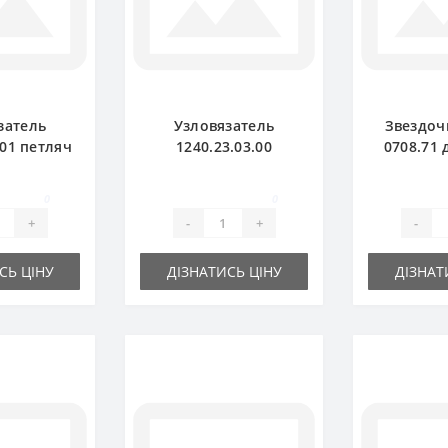
затель
Узловязатель
Звездоч
.01 петляч
1240.23.03.00
0708.71 
ресс-
комплект для пресс-
подборщи
ка Welger
подборщика Welger
A
0
0
+
-
+
-
СЬ ЦІНУ
ДІЗНАТИСЬ ЦІНУ
ДІЗНАТ