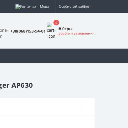
Мова
Особистий кабінет
0
₴ 0грн.
+38(068)153-94-01
Зробити замовлення
ger AP630