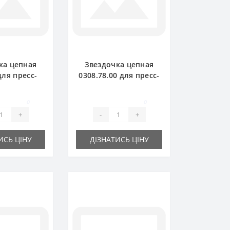
ка цепная
Звездочка цепная
для пресс-
0308.78.00 для пресс-
ка Welger
подборщика Welger
P71
AP61
0
0
+
-
+
ИСЬ ЦІНУ
ДІЗНАТИСЬ ЦІНУ