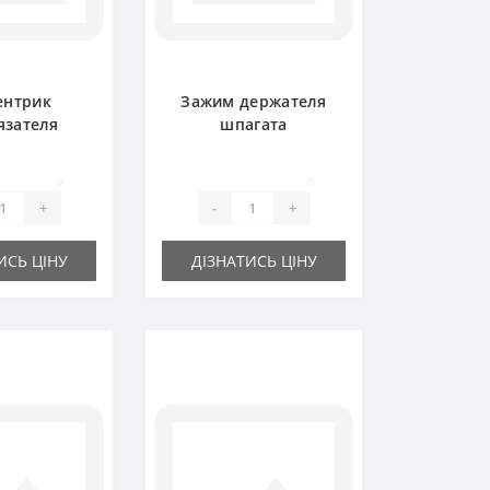
ентрик
Зажим держателя
язателя
шпагата
.00.00 для
0364.18.00.00 для
одборщика
пресс-подборщика
0
0
lger
Welger
+
-
+
ИСЬ ЦІНУ
ДІЗНАТИСЬ ЦІНУ