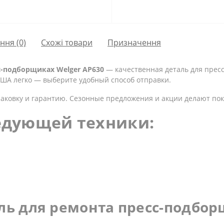
ання
(0)
Схожі товари
Призначення
с-подборщиках Welger AP630
— качественная деталь для прес
 США легко — выберите удобный способ отправки.
аковку и гарантию. Сезонные предложения и акции делают пок
едующей техники:
ль для ремонта пресс-подбо