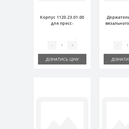
Корпус 1120.23.01.00
Держател
для пресс-
вязальног
подборщика Welger
1120.72.1
пресс-по
0
Wel
-
+
-
ДІЗНАТИСЬ ЦІНУ
ДІЗНАТИ