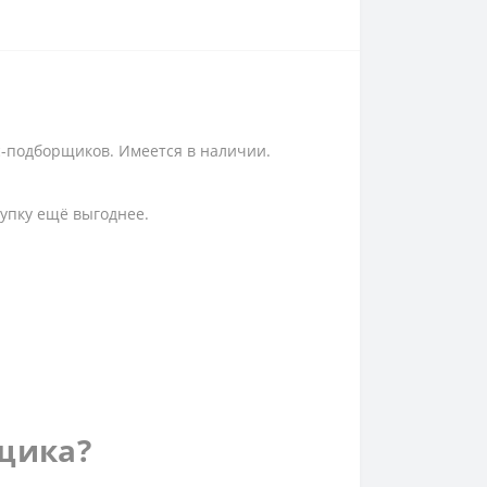
с-подборщиков. Имеется в наличии.
упку ещё выгоднее.
рщика?