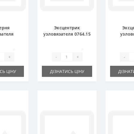
ерня
Эксцентрик
Эксц
зателя
узловязателя 0764.15
узлов
0.00 для
для пресс-
0364.32
дборщика
подборщика Welger
пресс-п
0
0
ger
We
+
-
+
-
СЬ ЦІНУ
ДІЗНАТИСЬ ЦІНУ
ДІЗНАТ