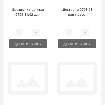
Звездочка цепная
Шестерня 0705.05
0709.11.02 для
для пресс-
пресс-подборщика
подборщика Welger
Welger AP61
AP71
0
0
-
+
-
+
ДІЗНАТИСЬ ЦІНУ
ДІЗНАТИСЬ ЦІНУ