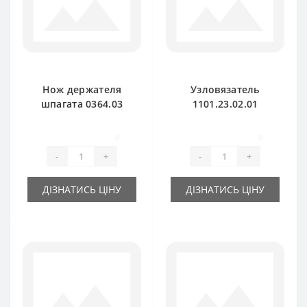
Нож держателя
Узловязатель
шпагата 0364.03
1101.23.02.01
для пресс-
петляч для пресс-
подборщика Welger
подборщика Welger
0
0
-
+
-
+
ДІЗНАТИСЬ ЦІНУ
ДІЗНАТИСЬ ЦІНУ