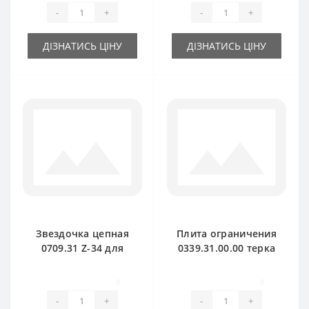
-
+
-
+
ДІЗНАТИСЬ ЦІНУ
ДІЗНАТИСЬ ЦІНУ
Звездочка цепная
Плита ограничения
0709.31 Z-34 для
0339.31.00.00 терка
пресс-подборщика
для пресс-
Welger
подборщика Welger
0
0
-
+
-
+