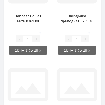
Направляющая
Звездочка
нити 0361.08
приводная 0709.30
металлическая для
для пресс-
пресс-подборщика
подборщика Welger
0
0
Welger
-
+
-
+
ДІЗНАТИСЬ ЦІНУ
ДІЗНАТИСЬ ЦІНУ