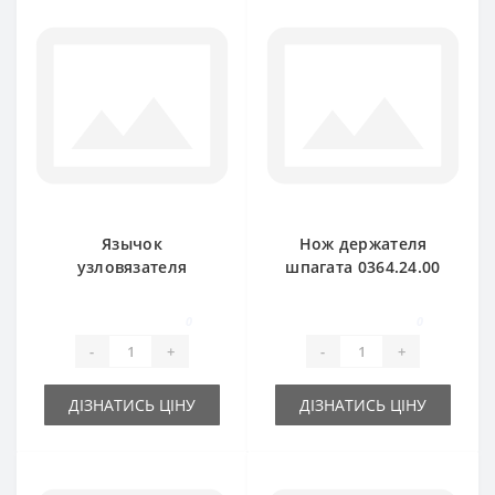
Язычок
Нож держателя
узловязателя
шпагата 0364.24.00
1101.23.02.05 для
для пресс-
пресс-подборщика
подборщика Welger
0
0
Welger
-
+
-
+
ДІЗНАТИСЬ ЦІНУ
ДІЗНАТИСЬ ЦІНУ