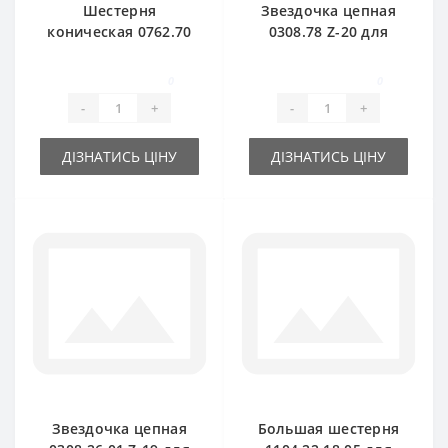
Шестерня
Звездочка цепная
коническая 0762.70
0308.78 Z-20 для
для пресс-
пресс-подборщика
подборщика Welger
Welger
0
0
-
+
-
+
ДІЗНАТИСЬ ЦІНУ
ДІЗНАТИСЬ ЦІНУ
Звездочка цепная
Большая шестерня