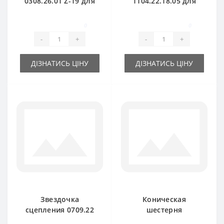
0308.26.01 Z-19 для
1104.22.18.05 для
пресс-подборщика
пресс-подборщика
Welger
Welger
0
0
-
+
-
+
ДІЗНАТИСЬ ЦІНУ
ДІЗНАТИСЬ ЦІНУ
Звездочка
Коническая
сцепления 0709.22
шестерня
для пресс-
1115.32.02.07 Z-37