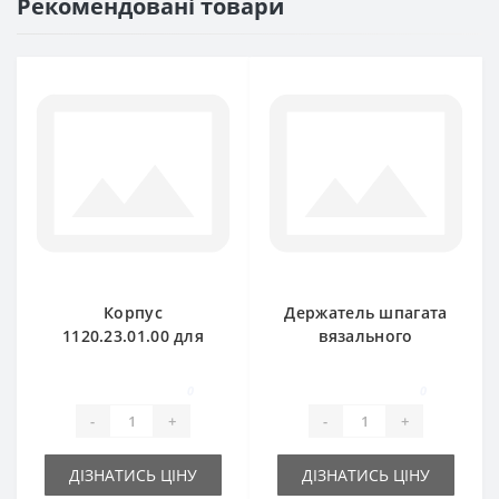
Рекомендовані товари
Корпус
Держатель шпагата
1120.23.01.00 для
вязального
пресс-подборщика
аппарата
Welger
1120.72.10.01 для
0
0
пресс-подборщика
-
+
-
+
Welger
ДІЗНАТИСЬ ЦІНУ
ДІЗНАТИСЬ ЦІНУ