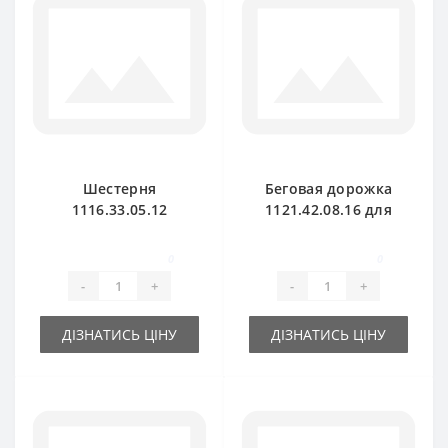
Шестерня
Беговая дорожка
1116.33.05.12
1121.42.08.16 для
прямая малая для
пресс-подборщика
пресс-подборщика
Welger
0
0
Welger
-
+
-
+
ДІЗНАТИСЬ ЦІНУ
ДІЗНАТИСЬ ЦІНУ