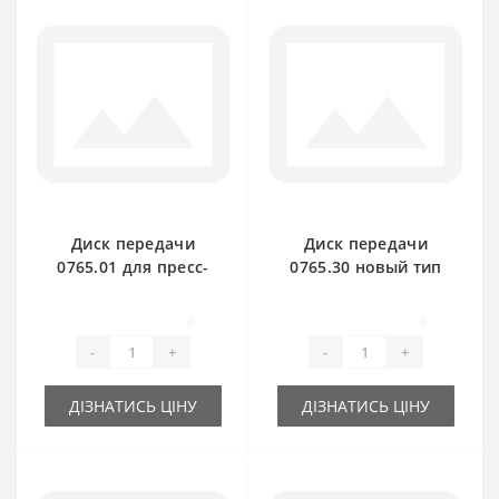
Диск передачи
Диск передачи
0765.01 для пресс-
0765.30 новый тип
подборщика Welger
для пресс-
подборщика Welger
0
0
-
+
-
+
ДІЗНАТИСЬ ЦІНУ
ДІЗНАТИСЬ ЦІНУ