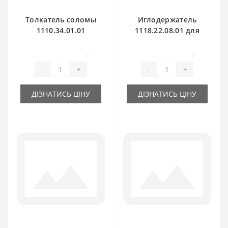
Толкатель соломы
Иглодержатель
1110.34.01.01
1118.22.08.01 для
корбовый для
пресс-подборщика
пресс-подборщика
Welger AP41
0
0
Welger
-
+
-
+
ДІЗНАТИСЬ ЦІНУ
ДІЗНАТИСЬ ЦІНУ