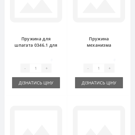
Пружина для
Пружина
шпагата 0346.1 для
механизма
пресс-подборщика
сцепления 0343.06
Welger AP61
для пресс-
0
0
подборщика Welger
-
+
-
+
ДІЗНАТИСЬ ЦІНУ
ДІЗНАТИСЬ ЦІНУ