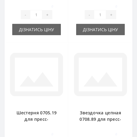
подборщика Welger
для пресс-
0
0
подборщика Welger
-
+
-
+
ДІЗНАТИСЬ ЦІНУ
ДІЗНАТИСЬ ЦІНУ
Шестерня 0705.19
Звездочка цепная
для пресс-
0708.89 для пресс-
подборщика Welger
подборщика Welger
0
0