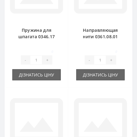
Пружина для
Направляющая
шпагата 0346.17
нити 0361.08.01
для пресс-
керамика для
подборщика Welger
пресс-подборщика
0
0
Welger
-
+
-
+
ДІЗНАТИСЬ ЦІНУ
ДІЗНАТИСЬ ЦІНУ