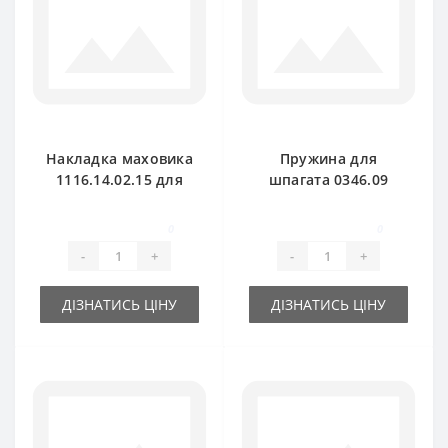
Накладка маховика
Пружина для
1116.14.02.15 для
шпагата 0346.09
пресс-подборщика
для пресс-
Welger
подборщика Welger
0
0
AP41-45
-
+
-
+
ДІЗНАТИСЬ ЦІНУ
ДІЗНАТИСЬ ЦІНУ