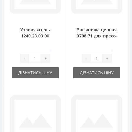
Узловязатель
Звездочка цепная
1240.23.03.00
0708.71 для пресс-
комплект для
подборщика Welger
пресс-подборщика
AP71
0
0
Welger
-
+
-
+
ДІЗНАТИСЬ ЦІНУ
ДІЗНАТИСЬ ЦІНУ