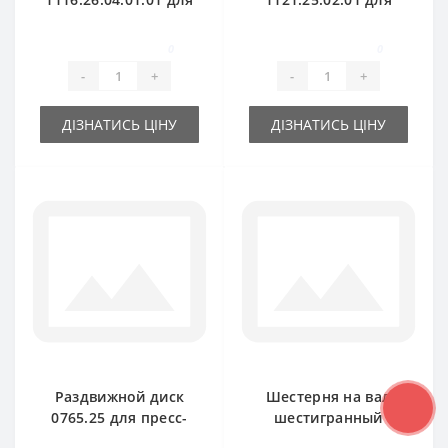
пресс-подборщика
пресс-подборщика
Welger AP61
Welger AP52
0
0
-
+
-
+
ДІЗНАТИСЬ ЦІНУ
ДІЗНАТИСЬ ЦІНУ
Раздвижной диск
Шестерня на вал
0765.25 для пресс-
шестигранный
подборщика Welger
1124.20.03.01 для