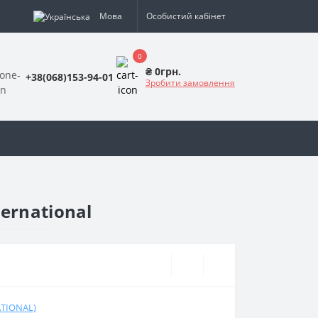
Мова
Особистий кабінет
0
₴ 0грн.
+38(068)153-94-01
Зробити замовлення
ernational
TIONAL)