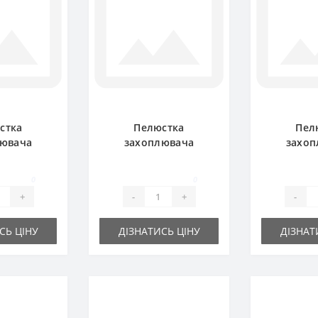
стка
Пелюстка
Пел
лювача
захоплювача
захоп
 передня
201624C1
201623C1
підбирача
центральна для
прес-п
0
0
tional
прес-підбирача
Inter
+
-
+
-
International
СЬ ЦІНУ
ДІЗНАТИСЬ ЦІНУ
ДІЗНАТ