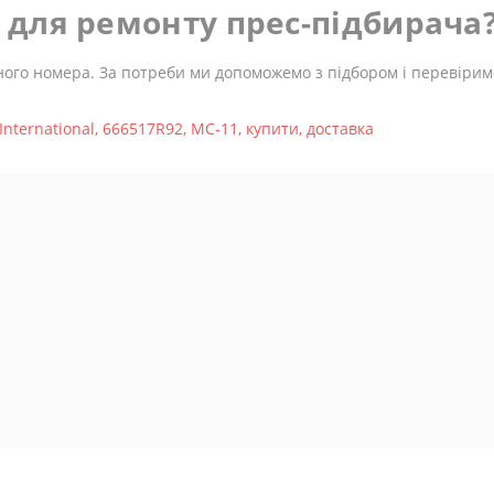
ь для ремонту прес-підбирача
ного номера. За потреби ми допоможемо з підбором і перевіримо
International
,
666517R92
,
MC-11
,
купити
,
доставка