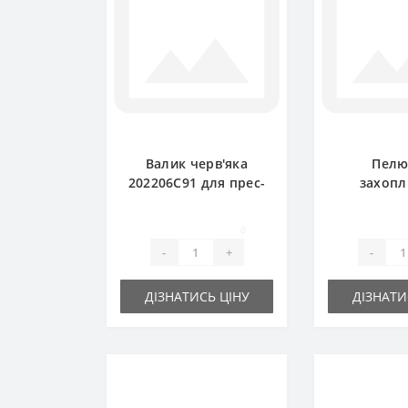
Валик черв'яка
Пелю
202206C91 для прес-
захоп
підбирача
201625C1
International
для прес-
0
Interna
-
+
-
ДІЗНАТИСЬ ЦІНУ
ДІЗНАТИ