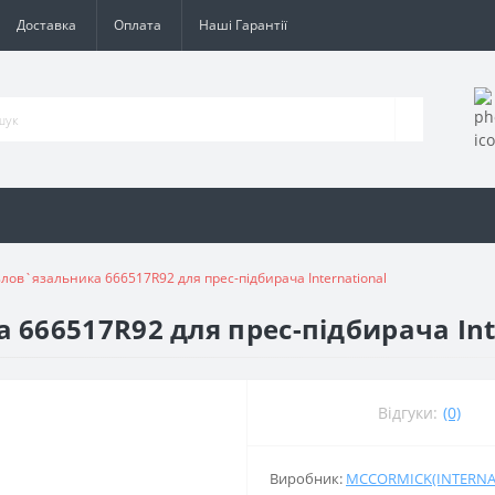
Доставка
Оплата
Наші Гарантії
лов`язальника 666517R92 для прес-підбирача International
666517R92 для прес-підбирача Int
Відгуки:
(0)
Виробник:
MCCORMICK(INTERNA