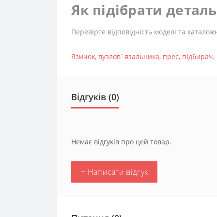
Як підібрати детал
Перевірте відповідність моделі та каталож
Язичок
,
вузлов`язальника
,
прес
,
підбирач
,
Відгуків (0)
Немає відгуків про цей товар.
+ Написати відгук