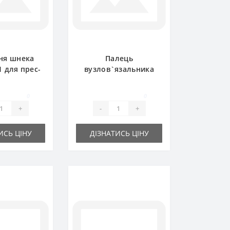
ня шнека
Палець
1 для прес-
вузлов`язальника
ирача
204793C91 для прес-
national
підбирача
0
0
International 422
+
-
+
ИСЬ ЦІНУ
ДІЗНАТИСЬ ЦІНУ