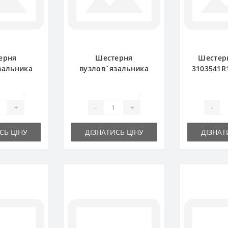
ерня
Шестерня
Шестер
зальника
вузлов`язальника
3103541R
велика для
3103549R1 для прес-
підб
дбирача
підбирача
Inter
0
0
tional
International
+
-
+
-
СЬ ЦІНУ
ДІЗНАТИСЬ ЦІНУ
ДІЗНАТ