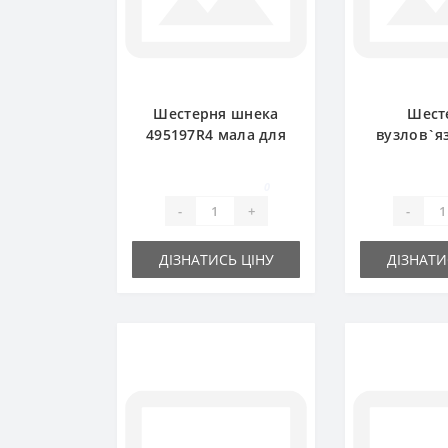
Шестерня шнека
Шест
495197R4 мала для
вузлов`я
прес-підбирача
495192R3 
International
прес-пі
0
Interna
-
+
-
ДІЗНАТИСЬ ЦІНУ
ДІЗНАТИ