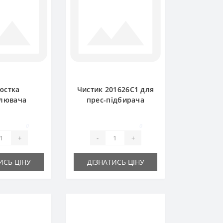
юстка
Чистик 201626C1 для
лювача
прес-підбирача
 задня для
International
ідбирача
0
0
national
+
-
+
ИСЬ ЦІНУ
ДІЗНАТИСЬ ЦІНУ