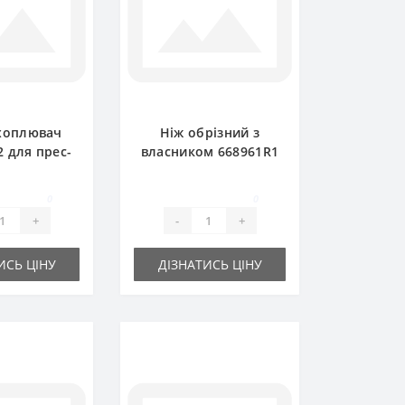
хоплювач
Ніж обрізний з
2 для прес-
власником 668961R1
ирача
для прес-підбирача
national
International
0
0
+
-
+
ИСЬ ЦІНУ
ДІЗНАТИСЬ ЦІНУ