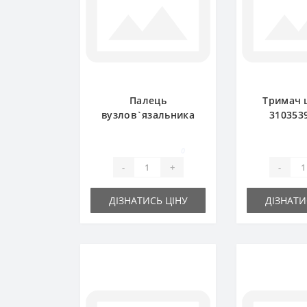
Палець
Тримач 
вузлов`язальника
3103539
3103548R1 для прес-
тарілчатий
підбирача
підб
0
International
Interna
-
+
-
ДІЗНАТИСЬ ЦІНУ
ДІЗНАТИ