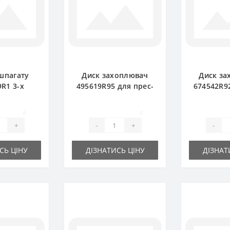
шпагату
Диск захоплювач
Диск за
R1 3-х
495619R95 для прес-
674542R9
 для прес-
підбирача
підб
ирача
International
Inter
0
0
tional
+
-
+
-
СЬ ЦІНУ
ДІЗНАТИСЬ ЦІНУ
ДІЗНАТ