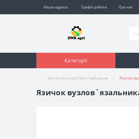
Наша адреса
Графік роботи
Про нас
Категорії
Запчастини для Прес-підбирачів
Язичок вуз
Язичок вузлов`язальника 