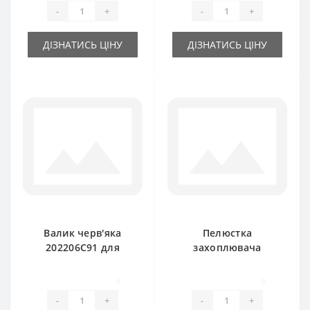
International
-
+
-
+
ДІЗНАТИСЬ ЦІНУ
ДІЗНАТИСЬ ЦІНУ
Валик черв'яка
Пелюстка
202206C91 для
захоплювача
прес-підбирача
201625C1 передня
International
для прес-підбирача
0
0
International
-
+
-
+