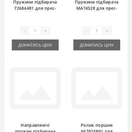
Пружини підбирача
Пружини підбирача
726844R1 для прес-
МА74528 для прес-
підбирача
підбирача
International
International
0
0
-
+
-
+
ДІЗНАТИСЬ ЦІНУ
ДІЗНАТИСЬ ЦІНУ
Направляючі
Ролик поршня
пружин підбирача
667925R91 для