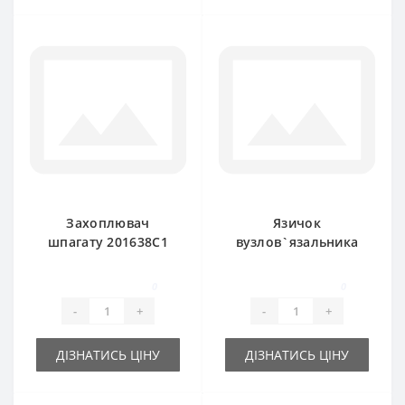
Захоплювач
Язичок
шпагату 201638C1
вузлов`язальника
для прес-підбирача
666517R92 для
International
прес-підбирача
0
0
International
-
+
-
+
ДІЗНАТИСЬ ЦІНУ
ДІЗНАТИСЬ ЦІНУ