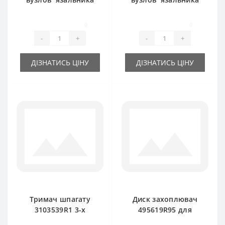
204793C91 для
3103548R1 для
прес-підбирача
прес-підбирача
0
0
International 422
International
-
+
-
+
ДІЗНАТИСЬ ЦІНУ
ДІЗНАТИСЬ ЦІНУ
Тримач шпагату
Диск захоплювач
3103539R1 3-х
495619R95 для
тарілчатий для
прес-підбирача