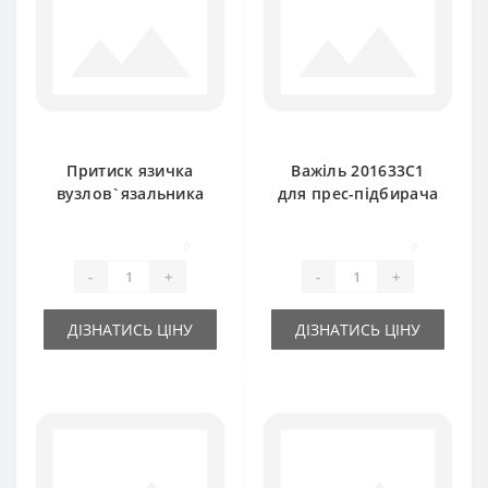
Притиск язичка
Важіль 201633C1
вузлов`язальника
для прес-підбирача
667563R2 для прес-
International
підбирача
0
0
International
-
+
-
+
ДІЗНАТИСЬ ЦІНУ
ДІЗНАТИСЬ ЦІНУ