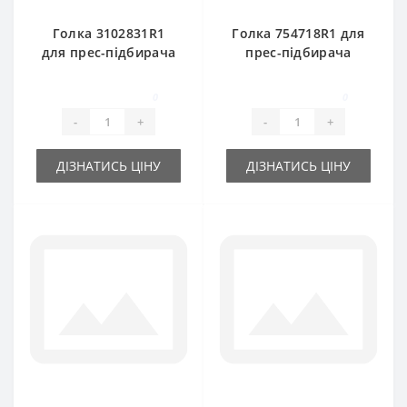
Голка 3102831R1
Голка 754718R1 для
для прес-підбирача
прес-підбирача
International
International B46-
B47
0
0
-
+
-
+
ДІЗНАТИСЬ ЦІНУ
ДІЗНАТИСЬ ЦІНУ