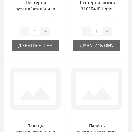
Шестерня
Шестерня шнека
вузлов`язальника
3103541R1 для
3103549R1 для
прес-підбирача
прес-підбирача
International
0
0
International
-
+
-
+
ДІЗНАТИСЬ ЦІНУ
ДІЗНАТИСЬ ЦІНУ
Палець
Палець
вузлов`язальника
вузлов`язальника