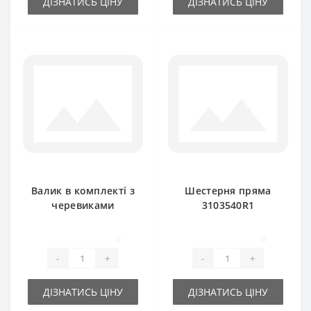
ДІЗНАТИСЬ ЦІНУ
ДІЗНАТИСЬ ЦІНУ
Валик в комплекті з
Шестерня пряма
черевиками
3103540R1
3103542R1 для
(ромашка) для
прес-підбирача
прес-підбирача
0
0
International
International
-
+
-
+
ДІЗНАТИСЬ ЦІНУ
ДІЗНАТИСЬ ЦІНУ