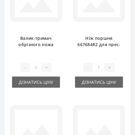
Валик-тримач
Ніж поршня
обрізного ножа
667684R2 для прес-
201629C1 для прес-
підбирача
підбирача
International
0
0
International
-
+
-
+
ДІЗНАТИСЬ ЦІНУ
ДІЗНАТИСЬ ЦІНУ