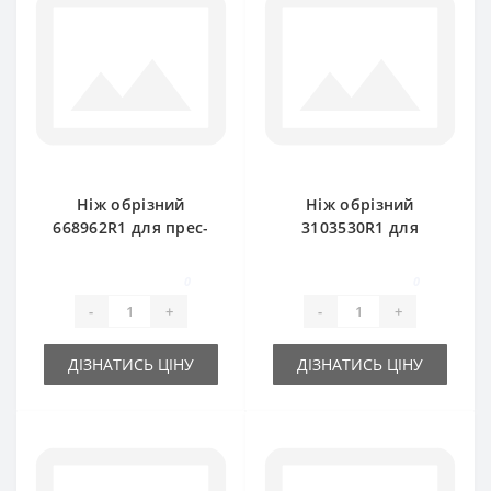
Ніж обрізний
Ніж обрізний
668962R1 для прес-
3103530R1 для
підбирача
прес-підбирача
International
International
0
0
-
+
-
+
ДІЗНАТИСЬ ЦІНУ
ДІЗНАТИСЬ ЦІНУ