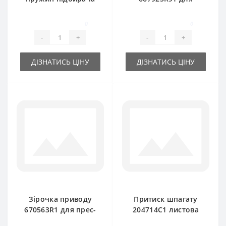
754953R1 для прес-
прес-підбирача
підбирача
International
0
0
International
-
+
-
+
ДІЗНАТИСЬ ЦІНУ
ДІЗНАТИСЬ ЦІНУ
Зірочка приводу
Притиск шпагату
670563R1 для прес-
204714C1 листова
підбирача
пружина для прес-