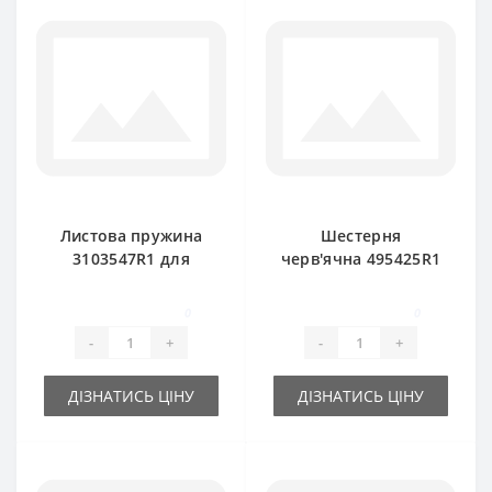
Листова пружина
Шестерня
3103547R1 для
черв'ячна 495425R1
прес-підбирача
без валика для
International
прес-підбирача
0
0
International
-
+
-
+
ДІЗНАТИСЬ ЦІНУ
ДІЗНАТИСЬ ЦІНУ