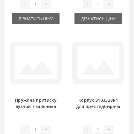
430
International
-
+
-
+
ДІЗНАТИСЬ ЦІНУ
ДІЗНАТИСЬ ЦІНУ
Пружина притиску
Корпус 3103528R1
вузлов`язальника
для прес-підбирача
U13033 для прес-
International
підбирача
0
0
International
-
+
-
+