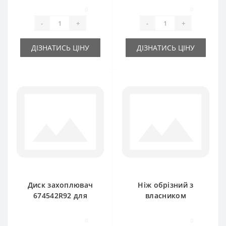
прес-підбирача
International
0
0
International
-
+
-
+
ДІЗНАТИСЬ ЦІНУ
ДІЗНАТИСЬ ЦІНУ
Диск захоплювач
Ніж обрізний з
674542R92 для
власником
прес-підбирача
668961R1 для прес-
International
підбирача
0
0