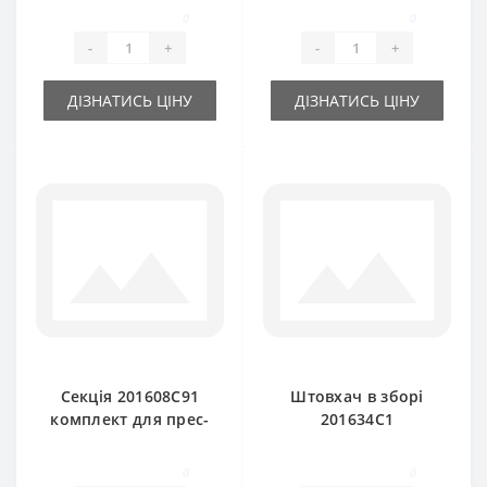
International
підбирача
0
0
International
-
+
-
+
ДІЗНАТИСЬ ЦІНУ
ДІЗНАТИСЬ ЦІНУ
Секція 201608C91
Штовхач в зборі
комплект для прес-
201634C1
підбирача
кулачковий для
International 420-
прес-підбирача
0
0