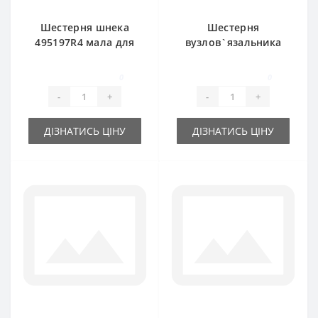
Шестерня шнека
Шестерня
495197R4 мала для
вузлов`язальника
прес-підбирача
495192R3 велика
International
для прес-підбирача
0
0
International
-
+
-
+
ДІЗНАТИСЬ ЦІНУ
ДІЗНАТИСЬ ЦІНУ