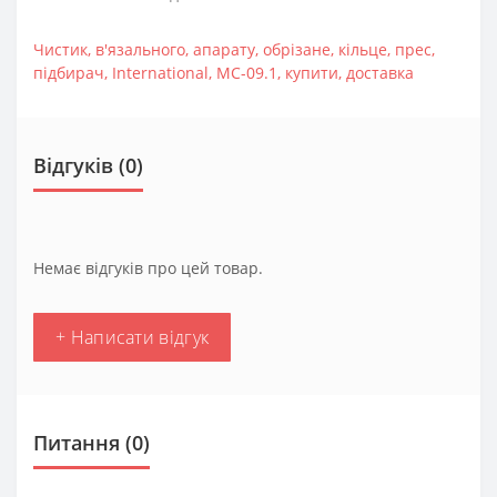
Чистик
,
в'язального
,
апарату
,
обрізане
,
кільце
,
прес
,
підбирач
,
International
,
MC-09.1
,
купити
,
доставка
Відгуків (0)
Немає відгуків про цей товар.
+ Написати відгук
Питання
(0)