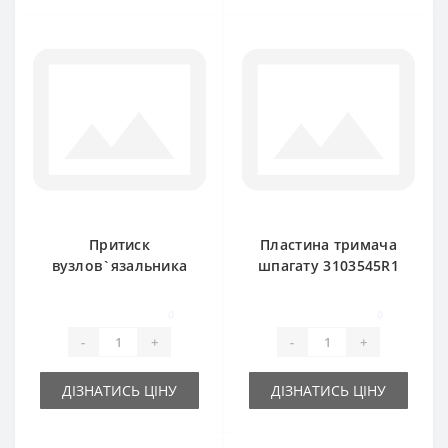
Притиск
Пластина тримача
вузлов`язальника
шпагату 3103545R1
3103536R1 для
3-х тарілчатого для
прес-підбирача
прес-підбирача
0
0
International
Internatio
-
+
-
+
ДІЗНАТИСЬ ЦІНУ
ДІЗНАТИСЬ ЦІНУ