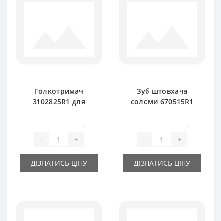
Голкотримач
Зуб штовхача
3102825R1 для
соломи 670515R1
прес-підбирача
для прес-підбирача
International 445D
International 422
0
0
-
+
-
+
ДІЗНАТИСЬ ЦІНУ
ДІЗНАТИСЬ ЦІНУ