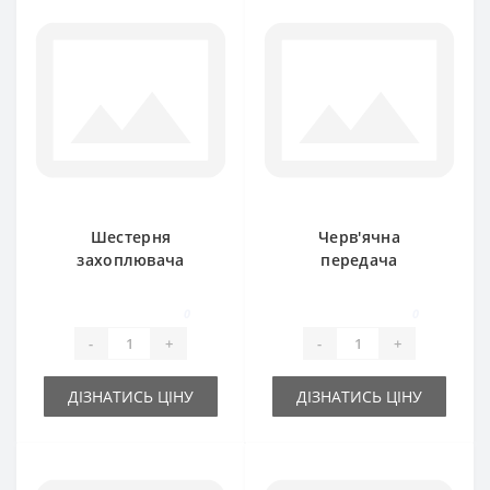
Шестерня
Черв'ячна
захоплювача
передача
201617C1 з валиком
202206C91 для
для прес-підбирача
прес-підбирача
0
0
International
International
-
+
-
+
ДІЗНАТИСЬ ЦІНУ
ДІЗНАТИСЬ ЦІНУ