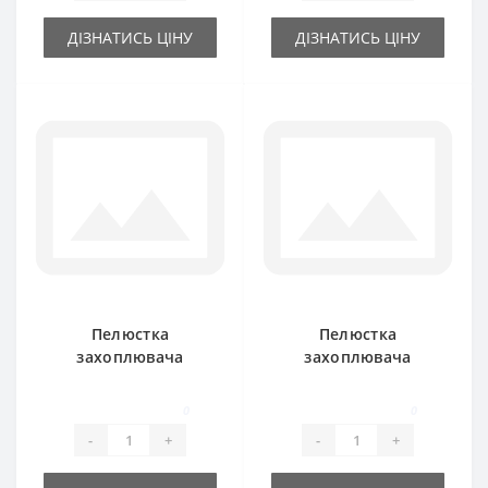
ДІЗНАТИСЬ ЦІНУ
ДІЗНАТИСЬ ЦІНУ
Пелюстка
Пелюстка
захоплювача
захоплювача
201624C1
201623C1 задня для
центральна для
прес-підбирача
0
0
прес-підбирача
International
-
+
-
+
International