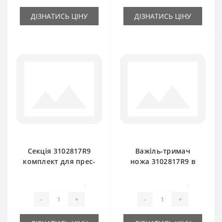
ДІЗНАТИСЬ ЦІНУ
ДІЗНАТИСЬ ЦІНУ
Секція 3102817R9
Важіль-тримач
комплект для прес-
ножа 3102817R9 в
підбирача
комплекті з
International
валиком і ножем
0
0
International
-
+
-
+