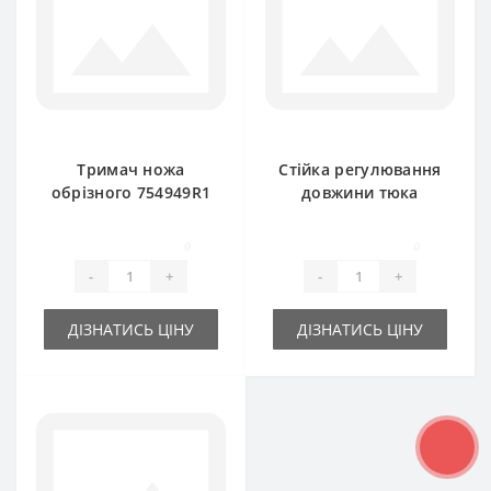
Тримач ножа
Стійка регулювання
обрізного 754949R1
довжини тюка
для прес-підбирача
3102111R4 для
International
прес-підбирача
0
0
International 425
-
+
-
+
ДІЗНАТИСЬ ЦІНУ
ДІЗНАТИСЬ ЦІНУ