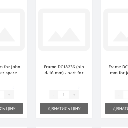
m for John
Frame DC18236 (pin
Frame DC
er spare
d-16 mm) - part for
mm for 
rt
baler John Deere
baler s
0
0
+
-
+
-
СЬ ЦІНУ
ДІЗНАТИСЬ ЦІНУ
ДІЗНАТ