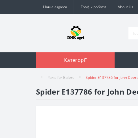
Наша адреса
Графік роботи
About Us
Категорії
Parts for Balers
Spider E137786 for John Deere
Spider E137786 for John De