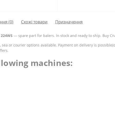
ання
(0)
Схожі товари
Призначення
, 224WS
— spare part for balers. In stock and ready to ship. Buy С
 sea or courier options available. Payment on delivery is possible(
fers.
ollowing machines: