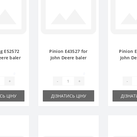
ng E52572
Pinion E43527 for
Pinion 
eere baler
John Deere baler
John De
 part
spare part
spar
0
0
+
-
+
-
СЬ ЦІНУ
ДІЗНАТИСЬ ЦІНУ
ДІЗНАТ