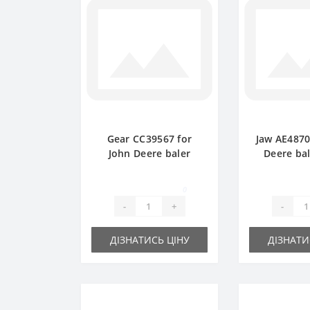
Gear СС39567 for
Jaw АЕ4870
John Deere baler
Deere bal
spare part
pa
0
-
+
-
ДІЗНАТИСЬ ЦІНУ
ДІЗНАТИ