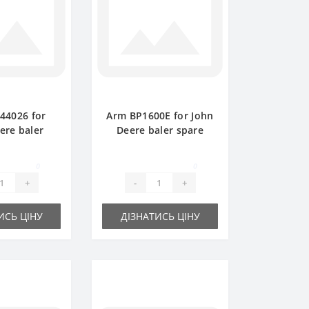
E44026 for
Arm BP1600E for John
ere baler
Deere baler spare
e part
part
0
0
+
-
+
ИСЬ ЦІНУ
ДІЗНАТИСЬ ЦІНУ