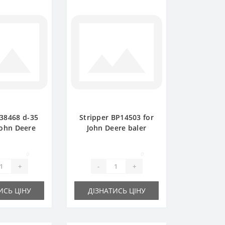
38468 d-35
Stripper BP14503 for
John Deere
John Deere baler
pare part
spare part
0
0
+
-
+
ИСЬ ЦІНУ
ДІЗНАТИСЬ ЦІНУ