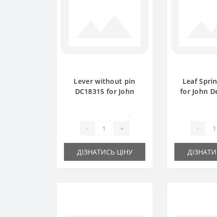
Lever without pin
Leaf Spri
DC18315 for John
for John D
Deere baler spare
spare
part
0
-
+
-
ДІЗНАТИСЬ ЦІНУ
ДІЗНАТИ