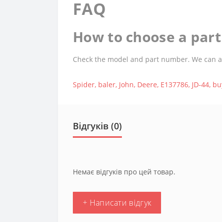
FAQ
How to choose a part 
Check the model and part number. We can assi
Spider
,
baler
,
John
,
Deere
,
E137786
,
JD-44
,
bu
Відгуків (0)
Немає відгуків про цей товар.
+ Написати відгук