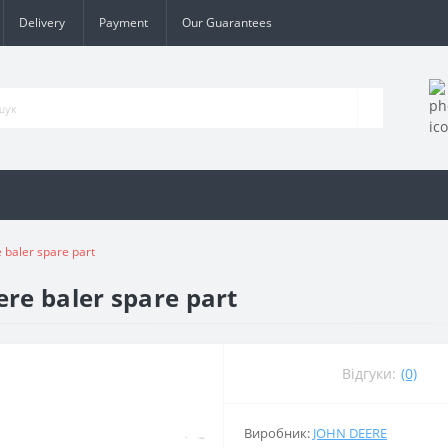
Delivery
Payment
Our Guarantees
 baler spare part
ere baler spare part
Відгуки:
(0)
Виробник:
JOHN DEERE