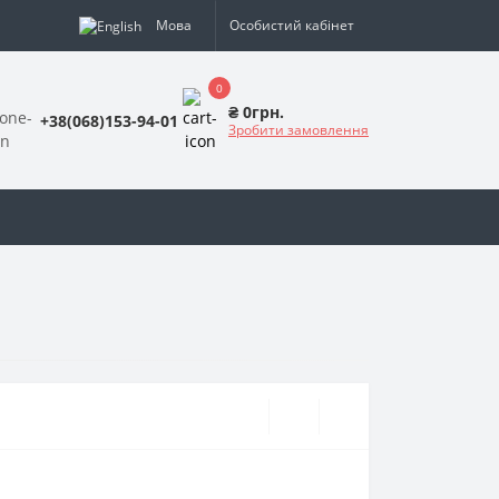
Мова
Особистий кабінет
0
₴ 0грн.
+38(068)153-94-01
Зробити замовлення