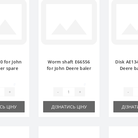
0 for John
Worm shaft E66556
Disk АЕ13
er spare
for John Deere baler
Deere b
rt
spare part
p
0
0
+
-
+
-
СЬ ЦІНУ
ДІЗНАТИСЬ ЦІНУ
ДІЗНАТ