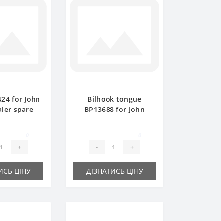
424 for John
Bilhook tongue
aler spare
BP13688 for John
art
Deere baler spare
part
0
0
+
-
+
ИСЬ ЦІНУ
ДІЗНАТИСЬ ЦІНУ