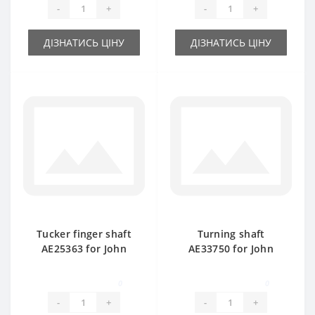
-
+
-
+
ДІЗНАТИСЬ ЦІНУ
ДІЗНАТИСЬ ЦІНУ
Tucker finger shaft
Turning shaft
AE25363 for John
AE33750 for John
Deere baler spare
Deere baler spare
part
part
0
0
-
+
-
+