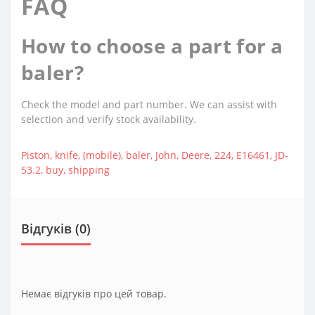
FAQ
How to choose a part for a
baler?
Check the model and part number. We can assist with
selection and verify stock availability.
Piston
,
knife
,
(mobile)
,
baler
,
John
,
Deere
,
224
,
E16461
,
JD-
53.2
,
buy
,
shipping
Відгуків (0)
Немає відгуків про цей товар.