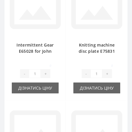
Intermittent Gear
Knitting machine
E65028 for John
disc plate E75831
Deere baler spare
FH312371 d-35mm
part
for John Deere baler
0
0
spare pa
-
+
-
+
ДІЗНАТИСЬ ЦІНУ
ДІЗНАТИСЬ ЦІНУ