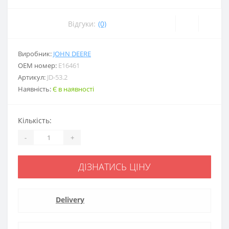
Відгуки:
(0)
Виробник:
JOHN DEERE
ОЕМ номер:
E16461
Артикул:
JD-53.2
Наявність:
Є в наявності
Кількість:
-
+
ДІЗНАТИСЬ ЦІНУ
Delivery