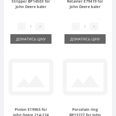
Stripper BP14503 for
Retainer Е79419 for
John Deere baler
John Deere baler
spare part
spare part
0
0
-
+
-
+
ДІЗНАТИСЬ ЦІНУ
ДІЗНАТИСЬ ЦІНУ
Pinion E19965 for
Porcelain ring
John Deere 214-224
ВР13227 for John