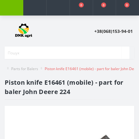
0
0
0
+38(068)153-94-01
Parts for Balers
Piston knife E16461 (mobile) - part for baler John Deer
Piston knife E16461 (mobile) - part for
baler John Deere 224