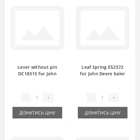
Lever without pin
Leaf Spring E52572
DC18315 for John
for John Deere baler
Deere baler spare
spare part
part
0
0
-
+
-
+
ДІЗНАТИСЬ ЦІНУ
ДІЗНАТИСЬ ЦІНУ