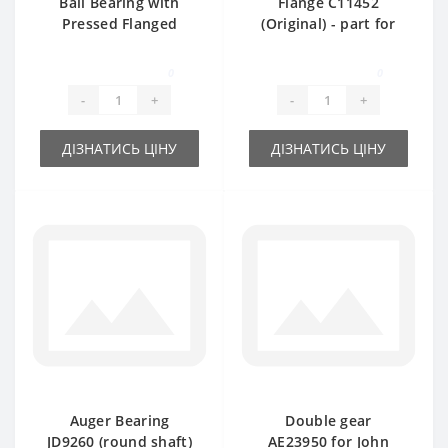
Ball Bearing with
Flange C11452
Pressed Flanged
(Original) - part for
Housing AE28843
baler John Deere
(hexagon shaft) -
0
0
part for baler John
-
+
-
+
Deere
ДІЗНАТИСЬ ЦІНУ
ДІЗНАТИСЬ ЦІНУ
Auger Bearing
Double gear
JD9260 (round shaft)
AE23950 for John