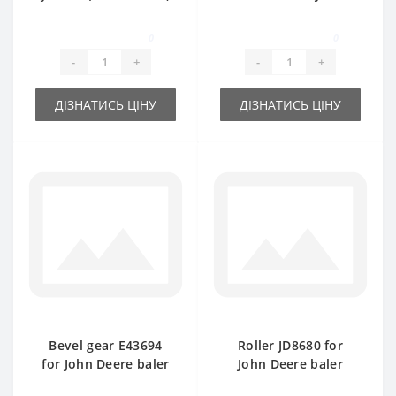
- part for baler John
Deere baler spare
Deere
part
0
0
-
+
-
+
ДІЗНАТИСЬ ЦІНУ
ДІЗНАТИСЬ ЦІНУ
Bevel gear Е43694
Roller JD8680 for
for John Deere baler
John Deere baler
spare part
spare part