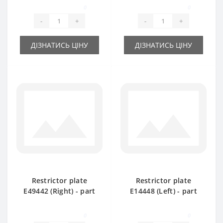
part
0
0
-
+
-
+
ДІЗНАТИСЬ ЦІНУ
ДІЗНАТИСЬ ЦІНУ
Restrictor plate
Restrictor plate
Е49442 (Right) - part
Е14448 (Left) - part
for baler John Deere
for baler John Deere
0
0