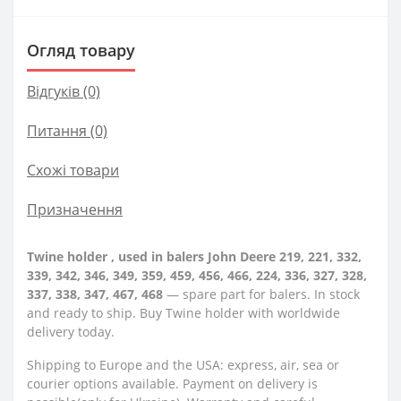
Огляд товару
Відгуків (0)
Питання
(0)
Схожі товари
Призначення
Twine holder , used in balers John Deere 219, 221, 332,
339, 342, 346, 349, 359, 459, 456, 466, 224, 336, 327, 328,
337, 338, 347, 467, 468
— spare part for balers. In stock
and ready to ship. Buy Twine holder with worldwide
delivery today.
Shipping to Europe and the USA: express, air, sea or
courier options available. Payment on delivery is