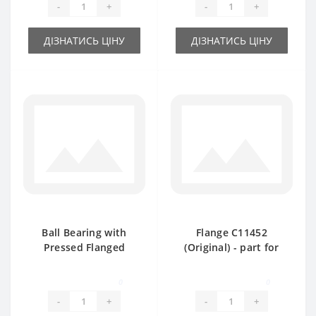
-
+
-
+
ДІЗНАТИСЬ ЦІНУ
ДІЗНАТИСЬ ЦІНУ
Ball Bearing with
Flange C11452
Pressed Flanged
(Original) - part for
Housing AE28843
baler John Deere
(hexagon shaft) -
0
0
part for baler John
-
+
-
+
Deere