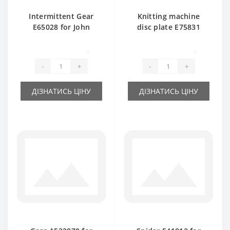
Intermittent Gear
Knitting machine
E65028 for John
disc plate E75831
Deere baler spare
FH312371 d-35mm
part
for John Deere baler
0
0
spare pa
-
+
-
+
ДІЗНАТИСЬ ЦІНУ
ДІЗНАТИСЬ ЦІНУ