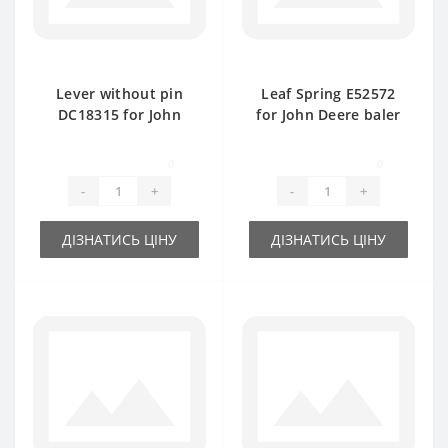
Lever without pin
Leaf Spring E52572
DC18315 for John
for John Deere baler
Deere baler spare
spare part
part
0
0
-
+
-
+
ДІЗНАТИСЬ ЦІНУ
ДІЗНАТИСЬ ЦІНУ