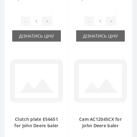
spare part
spare part
0
0
-
+
-
+
ДІЗНАТИСЬ ЦІНУ
ДІЗНАТИСЬ ЦІНУ
Clutch plate Е56651
Cam AC12045CX for
for John Deere baler
John Deere baler
spare part
spare part