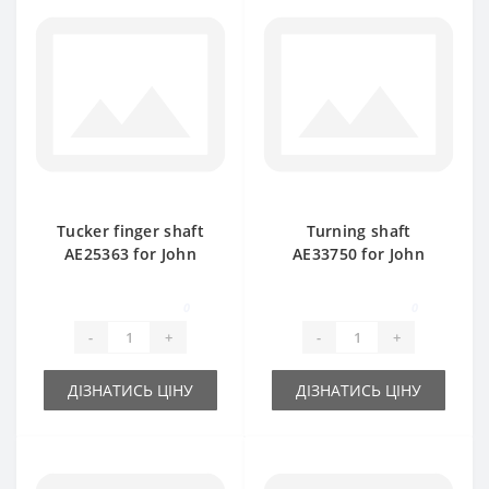
Tucker finger shaft
Turning shaft
AE25363 for John
AE33750 for John
Deere baler spare
Deere baler spare
part
part
0
0
-
+
-
+
ДІЗНАТИСЬ ЦІНУ
ДІЗНАТИСЬ ЦІНУ