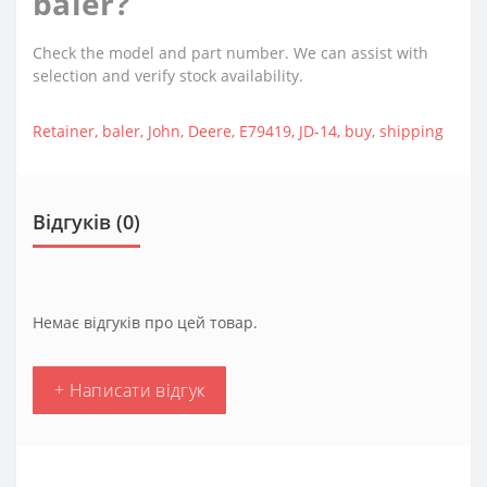
baler?
Check the model and part number. We can assist with
selection and verify stock availability.
Retainer
,
baler
,
John
,
Deere
,
Е79419
,
JD-14
,
buy
,
shipping
Відгуків (0)
Немає відгуків про цей товар.
+ Написати відгук