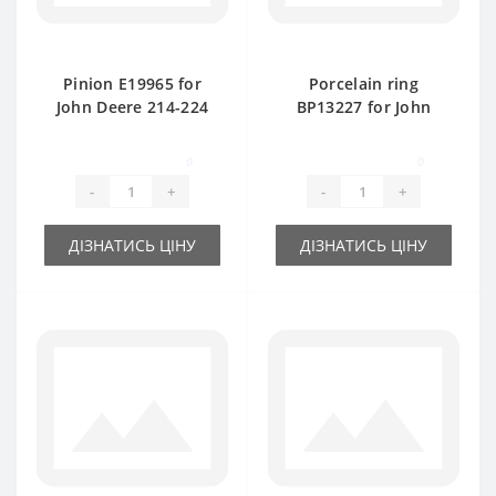
Pinion E19965 for
Porcelain ring
John Deere 214-224
ВР13227 for John
baler spare part
Deere baler spare
part
0
0
-
+
-
+
ДІЗНАТИСЬ ЦІНУ
ДІЗНАТИСЬ ЦІНУ