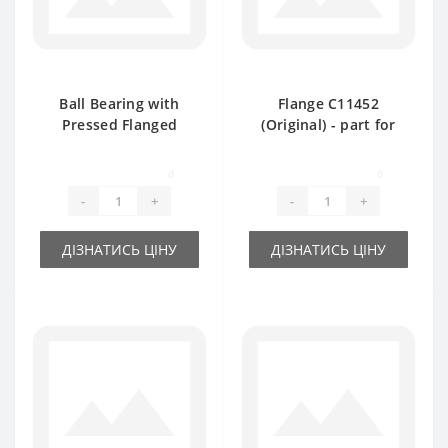
Ball Bearing with
Flange C11452
Pressed Flanged
(Original) - part for
Housing AE28843
baler John Deere
(hexagon shaft) -
0
0
part for baler John
-
+
-
+
Deere
ДІЗНАТИСЬ ЦІНУ
ДІЗНАТИСЬ ЦІНУ