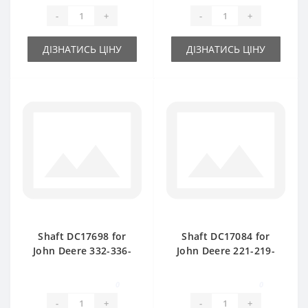
-
+
-
+
ДІЗНАТИСЬ ЦІНУ
ДІЗНАТИСЬ ЦІНУ
Shaft DC17698 for
Shaft DC17084 for
John Deere 332-336-
John Deere 221-219-
342- 346 baler spare
CB300 baler spare
part
part
0
0
-
+
-
+