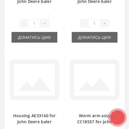
John Deere baler
John Deere baler
spare part
spare part
0
0
-
+
-
+
ДІЗНАТИСЬ ЦІНУ
ДІЗНАТИСЬ ЦІНУ
Housing AE33160 for
Worm arm assy
John Deere baler
CC18557 for John
spare part
Deere baler spare