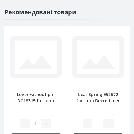
Рекомендовані товари
Lever without pin
Leaf Spring E52572
DC18315 for John
for John Deere baler
Deere baler spare
spare part
part
0
0
-
+
-
+