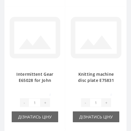
Intermittent Gear
Knitting machine
E65028 for John
disc plate E75831
Deere baler spare
FH312371 d-35mm
part
for John Deere baler
0
0
spare pa
-
+
-
+
ДІЗНАТИСЬ ЦІНУ
ДІЗНАТИСЬ ЦІНУ