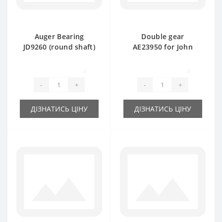
Auger Bearing
Double gear
JD9260 (round shaft)
AE23950 for John
- part for baler John
Deere baler spare
Deere
part
0
0
-
+
-
+
ДІЗНАТИСЬ ЦІНУ
ДІЗНАТИСЬ ЦІНУ