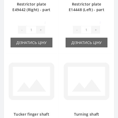
Restrictor plate
Restrictor plate
Е49442 (Right) - part
Е14448 (Left) - part
for baler John Deere
for baler John Deere
0
0
-
+
-
+
ДІЗНАТИСЬ ЦІНУ
ДІЗНАТИСЬ ЦІНУ
Tucker finger shaft
Turning shaft