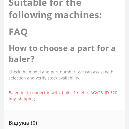
Suitable for the
following machines:
FAQ
How to choose a part for a
baler?
Check the model and part number. We can assist with
selection and verify stock availability.
Baler
,
belt
,
connector
,
with
,
bolts
,
1 meter
,
AGV25
,
JD-320
,
buy
,
shipping
Відгуків (0)