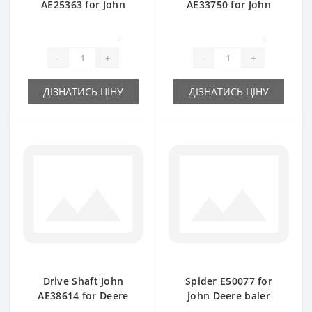
AE25363 for John
AE33750 for John
Deere baler spare
Deere baler spare
part
part
0
0
-
+
-
+
ДІЗНАТИСЬ ЦІНУ
ДІЗНАТИСЬ ЦІНУ
Drive Shaft John
Spider E50077 for
AE38614 for Deere
John Deere baler
349-359 baler spare
spare part