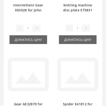
Intermittent Gear
Knitting machine
E65028 for John
disc plate E75831
Deere baler spare
FH312371 d-35mm
part
for John Deere baler
0
0
spare pa
-
+
-
+
ДІЗНАТИСЬ ЦІНУ
ДІЗНАТИСЬ ЦІНУ
Gear АE32870 for
Spider E41812 for