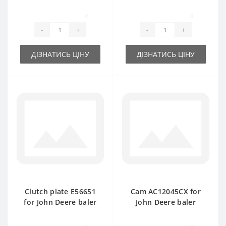
spare part
spare part
0
0
-
+
-
+
ДІЗНАТИСЬ ЦІНУ
ДІЗНАТИСЬ ЦІНУ
Clutch plate Е56651
Cam AC12045CX for
for John Deere baler
John Deere baler
spare part
spare part