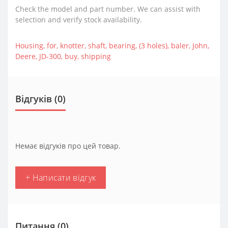
Check the model and part number. We can assist with
selection and verify stock availability.
Housing
,
for
,
knotter
,
shaft
,
bearing
,
(3 holes)
,
baler
,
John
,
Deere
,
JD-300
,
buy
,
shipping
Відгуків (0)
Немає відгуків про цей товар.
+ Написати відгук
Питання
(0)