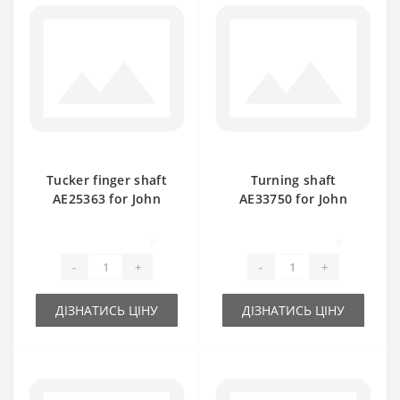
Tucker finger shaft
Turning shaft
AE25363 for John
AE33750 for John
Deere baler spare
Deere baler spare
part
part
0
0
-
+
-
+
ДІЗНАТИСЬ ЦІНУ
ДІЗНАТИСЬ ЦІНУ