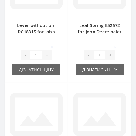
Lever without pin
Leaf Spring E52572
DC18315 for John
for John Deere baler
Deere baler spare
spare part
part
0
0
-
+
-
+
ДІЗНАТИСЬ ЦІНУ
ДІЗНАТИСЬ ЦІНУ