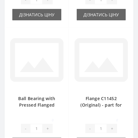
ДІЗНАТИСЬ ЦІНУ
ДІЗНАТИСЬ ЦІНУ
Ball Bearing with
Flange C11452
Pressed Flanged
(Original) - part for
Housing AE28843
baler John Deere
(hexagon shaft) -
0
0
part for baler John
-
+
-
+
Deere