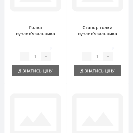
Голка
Стопор голки
вузлов’язальника
вузлов’язальника
918026M1 для прес-
918025M1 для прес-
підбирача Massey
підбирача Massey
0
0
Ferguson
Ferguson
-
+
-
+
ДІЗНАТИСЬ ЦІНУ
ДІЗНАТИСЬ ЦІНУ