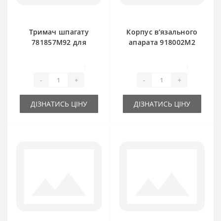
Тримач шпагату
Корпус в’язального
781857M92 для
апарата 918002M2
прес-підбирача
для прес-підбирача
Massey Ferguson
Massey Ferguson
1
1
-
+
-
+
ДІЗНАТИСЬ ЦІНУ
ДІЗНАТИСЬ ЦІНУ