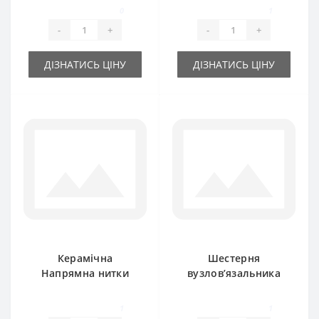
Ferguson
Ferguson
0
1
-
+
-
+
ДІЗНАТИСЬ ЦІНУ
ДІЗНАТИСЬ ЦІНУ
Керамічна
Шестерня
Напрямна нитки
вузлов’язальника
781699M1 для прес-
150927M6 для прес-
підбирача Massey
підбирача Massey
1
1
Ferguson
Ferguson