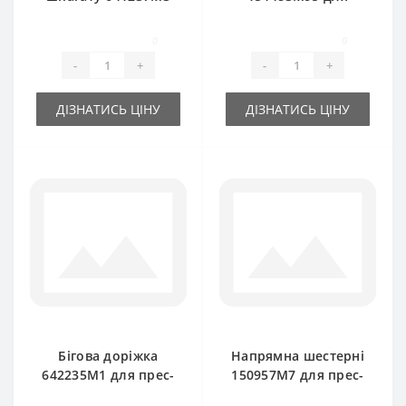
для прес-підбирача
прес-підбирача
Massey Ferguson
Massey Ferguson
0
0
-
+
-
+
ДІЗНАТИСЬ ЦІНУ
ДІЗНАТИСЬ ЦІНУ
Бігова доріжка
Напрямна шестерні
642235M1 для прес-
150957M7 для прес-
підбирача Massey
підбирача Massey