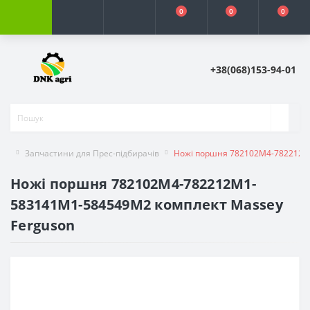
0
0
0
+38(068)153-94-01
Запчастини для Прес-підбирачів
Ножі поршня 782102М4-782212М
Ножі поршня 782102М4-782212М1-
583141M1-584549M2 комплект Massey
Ferguson