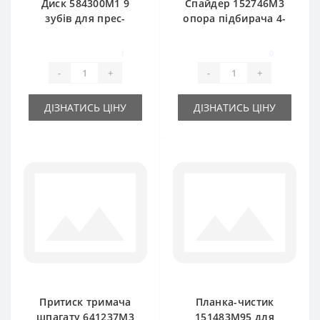
Диск 584300M1 9
Спайдер 152746M3
зубів для прес-
опора підбирача 4-
підбирача Massey
х кінцевий для
Ferguson
прес-підбирача
1
0
Massey Ferguson
-
+
-
+
ДІЗНАТИСЬ ЦІНУ
ДІЗНАТИСЬ ЦІНУ
Притиск тримача
Планка-чистик
шпагату 641237M3
151483M95 для