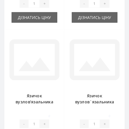
-
+
-
+
ДІЗНАТИСЬ ЦІНУ
ДІЗНАТИСЬ ЦІНУ
Язичок
Язичок
вузлов’язальника
вузлов`язальника
630319M2 для прес-
918030M91 для
підбирача Massey
прес-підбирача
0
0
Ferguson
Massey Ferguson
-
+
-
+