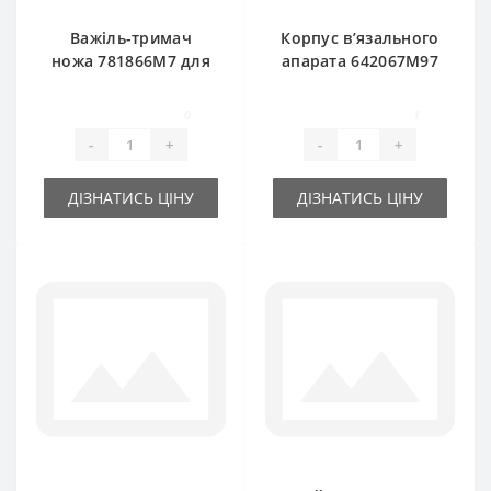
Важіль-тримач
Корпус в’язального
ножа 781866M7 для
апарата 642067M97
прес-підбирача
для прес-підбирача
Massey Ferguson
Massey Ferguson
0
1
-
+
-
+
ДІЗНАТИСЬ ЦІНУ
ДІЗНАТИСЬ ЦІНУ