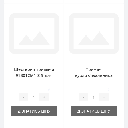
Шестерня тримача
Тримач
918012M1 Z-9 для
вузлов’язальника
прес-підбирача
918028M2 для прес-
Massey Ferguson
підбирача Massey
0
0
Ferguson
-
+
-
+
ДІЗНАТИСЬ ЦІНУ
ДІЗНАТИСЬ ЦІНУ