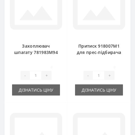
Захоплювач
Притиск 918007M1
шпагату 781983M94
для прес-підбирача
для прес-підбирача
Massey Ferguson
Massey Ferguson
0
0
-
+
-
+
ДІЗНАТИСЬ ЦІНУ
ДІЗНАТИСЬ ЦІНУ