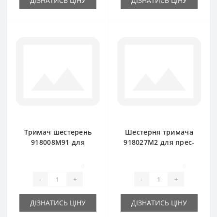
ДІЗНАТИСЬ ЦІНУ
ДІЗНАТИСЬ ЦІНУ
Тримач шестерень
Шестерня тримача
918008M91 для
918027M2 для прес-
прес-підбирача
підбирача Massey
Massey Ferguson
Ferguson
0
0
-
+
-
+
ДІЗНАТИСЬ ЦІНУ
ДІЗНАТИСЬ ЦІНУ