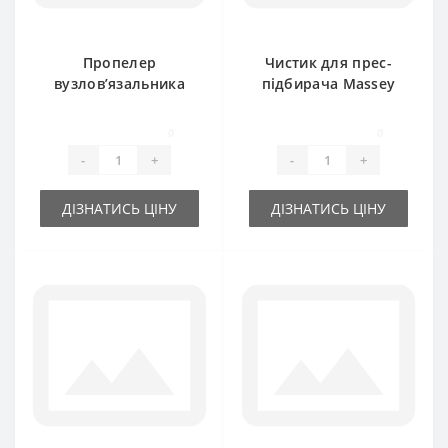
Пропелер
Чистик для прес-
вузлов’язальника
підбирача Massey
918013M1 для прес-
Ferguson
підбирача Massey
0
0
Ferguson
-
+
-
+
ДІЗНАТИСЬ ЦІНУ
ДІЗНАТИСЬ ЦІНУ