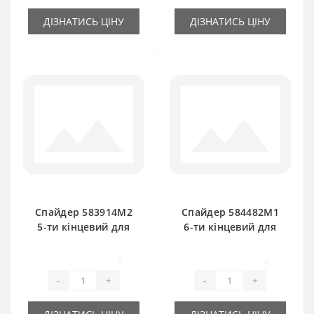
ДІЗНАТИСЬ ЦІНУ
ДІЗНАТИСЬ ЦІНУ
Спайдер 583914M2
Спайдер 584482M1
5-ти кінцевий для
6-ти кінцевий для
прес-підбирача
прес-підбирача
Massey Ferguson
Massey Ferguson
0
0
-
+
-
+