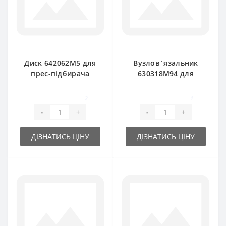
Диск 642062M5 для
Вузлов`язальник
прес-підбирача
630318M94 для
Massey Ferguson
прес-підбирача
Massey Ferguson
2
1
-
+
-
+
ДІЗНАТИСЬ ЦІНУ
ДІЗНАТИСЬ ЦІНУ