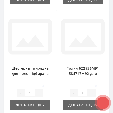
Шестерня трирядна
Голки 622936М91
для прес-підбирача
584717М92 для
Massey Ferguson
прес-підбирача
Massey Ferguson
0
0
-
+
-
+
ДІЗНАТИСЬ ЦІНУ
ДІЗНАТИСЬ ЦІНУ