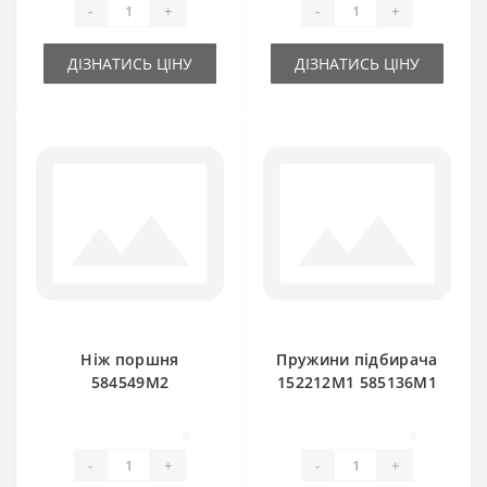
-
+
-
+
8-20 8
ДІЗНАТИСЬ ЦІНУ
ДІЗНАТИСЬ ЦІНУ
Ніж поршня
Пружини підбирача
584549M2
152212M1 585136M1
(нерухомий) для
для прес-підбирача
прес-підбирача
Massey Ferguson
0
0
Massey Ferguson
-
+
-
+