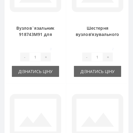
Вузлов`язальник
Шестерня
918743M91 для
вузлов’язувального
прес-підбирача
механізму
Massey Ferguson
918020M1 Massey
0
2
Ferguson
-
+
-
+
ДІЗНАТИСЬ ЦІНУ
ДІЗНАТИСЬ ЦІНУ