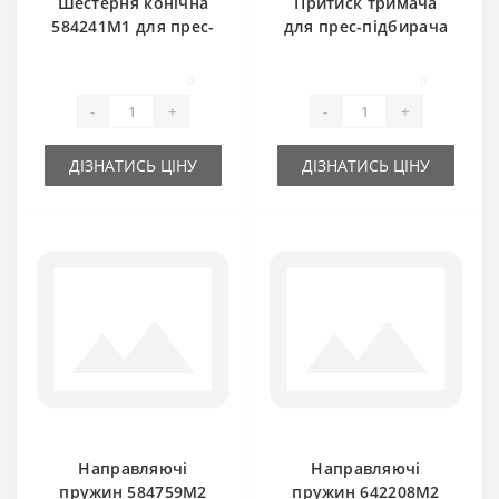
Шестерня конічна
Притиск тримача
584241M1 для прес-
для прес-підбирача
підбирача Massey
Massey Ferguson
Ferguson
0
0
-
+
-
+
ДІЗНАТИСЬ ЦІНУ
ДІЗНАТИСЬ ЦІНУ
Направляючі
Направляючі
пружин 584759M2
пружин 642208M2