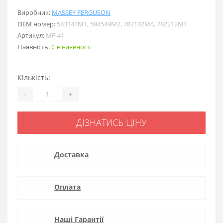
Виробник:
MASSEY FERGUSON
ОЕМ номер:
583141M1, 584549M2, 782102M4, 782212M1
Артикул:
MF-41
Наявність:
Є в наявності
Кількість:
-
+
ДІЗНАТИСЬ ЦІНУ
Доставка
Оплата
Наші Гарантії