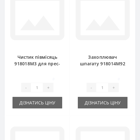
Чистик півмісяць
Захоплювач
918018M3 для прес-
шпагату 918014M92
підбирача Massey
для прес-підбирача
Ferguson
Massey Ferguson
0
0
-
+
-
+
ДІЗНАТИСЬ ЦІНУ
ДІЗНАТИСЬ ЦІНУ