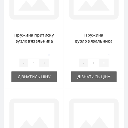
Пружина притиску
Пружина
вузлов’язальника
вузлов’язальника
918006M1 для прес-
918024M1 для прес-
підбирача Massey
підбирача Massey
0
0
Ferguson
Ferguson
-
+
-
+
ДІЗНАТИСЬ ЦІНУ
ДІЗНАТИСЬ ЦІНУ