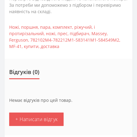
За потреби ми допоможемо з підбором і перевіримо
наявність на складі.
Ножі
,
поршня
,
пара
,
комплект
,
ріжучий
,
і
протирізальний
,
ножі
,
прес
,
підбирач
,
Massey
,
Ferguson
,
782102М4-782212М1-583141M1-584549M2
,
MF-41
,
купити
,
доставка
Відгуків (0)
Немає відгуків про цей товар.
+ Написати відгук