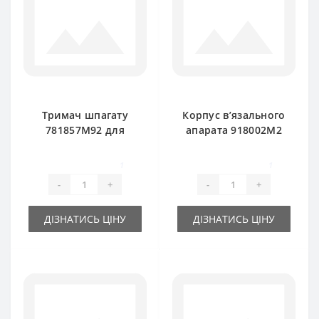
Тримач шпагату
Корпус в’язального
781857M92 для
апарата 918002M2
прес-підбирача
для прес-підбирача
Massey Ferguson
Massey Ferguson
1
1
-
+
-
+
ДІЗНАТИСЬ ЦІНУ
ДІЗНАТИСЬ ЦІНУ