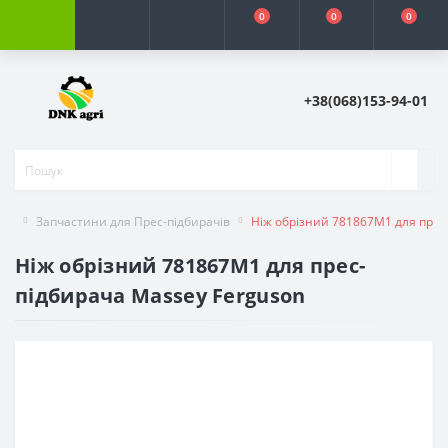
0
0
0
+38(068)153-94-01
Запчастини для Прес-підбирачів
Ніж обрізний 781867M1 для прес
Ніж обрізний 781867M1 для прес-
підбирача Massey Ferguson