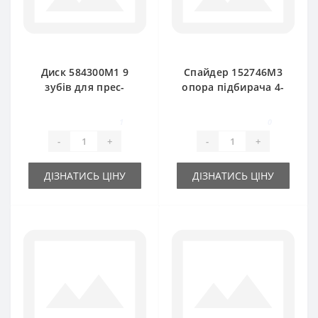
Диск 584300M1 9
Спайдер 152746M3
зубів для прес-
опора підбирача 4-
підбирача Massey
х кінцевий для
Ferguson
прес-підбирача
1
0
Massey Ferguson
-
+
-
+
ДІЗНАТИСЬ ЦІНУ
ДІЗНАТИСЬ ЦІНУ