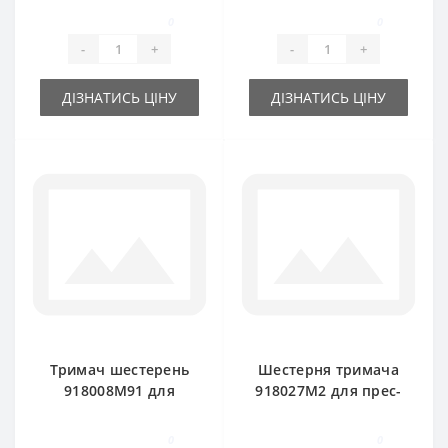
Massey Ferguson
Massey Ferguson
0
0
-
+
-
+
ДІЗНАТИСЬ ЦІНУ
ДІЗНАТИСЬ ЦІНУ
Тримач шестерень
Шестерня тримача
918008M91 для
918027M2 для прес-
прес-підбирача
підбирача Massey
Massey Ferguson
Ferguson
0
0