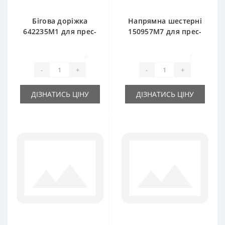
Бігова доріжка
Напрямна шестерні
642235M1 для прес-
150957M7 для прес-
підбирача Massey
підбирача Massey
Ferguson
Ferguson
0
1
-
+
-
+
ДІЗНАТИСЬ ЦІНУ
ДІЗНАТИСЬ ЦІНУ