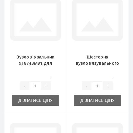
Вузлов`язальник
Шестерня
918743M91 для
вузлов’язувального
прес-підбирача
механізму
Massey Ferguson
918020M1 Massey
0
2
Ferguson
-
+
-
+
ДІЗНАТИСЬ ЦІНУ
ДІЗНАТИСЬ ЦІНУ