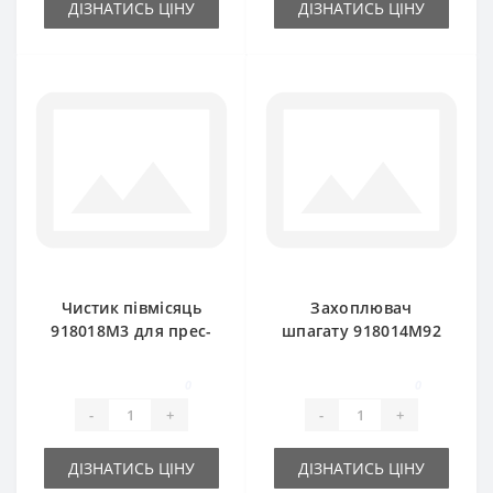
ДІЗНАТИСЬ ЦІНУ
ДІЗНАТИСЬ ЦІНУ
Чистик півмісяць
Захоплювач
918018M3 для прес-
шпагату 918014M92
підбирача Massey
для прес-підбирача
Ferguson
Massey Ferguson
0
0
-
+
-
+
ДІЗНАТИСЬ ЦІНУ
ДІЗНАТИСЬ ЦІНУ