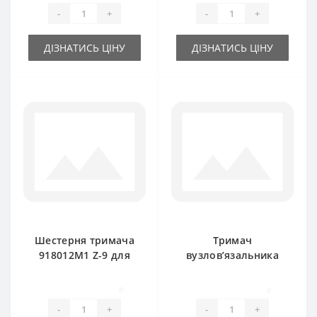
-
+
-
+
ДІЗНАТИСЬ ЦІНУ
ДІЗНАТИСЬ ЦІНУ
Шестерня тримача
Тримач
918012M1 Z-9 для
вузлов’язальника
прес-підбирача
918028M2 для прес-
Massey Ferguson
підбирача Massey
0
0
Ferguson
-
+
-
+