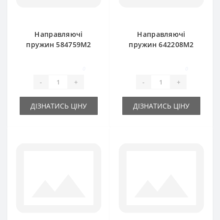
Направляючі
Направляючі
пружин 584759M2
пружин 642208M2
для прес-підбирача
для прес-підбирача
Massey Ferguson
Massey Ferguson
0
0
120-124-128
-
+
-
+
ДІЗНАТИСЬ ЦІНУ
ДІЗНАТИСЬ ЦІНУ