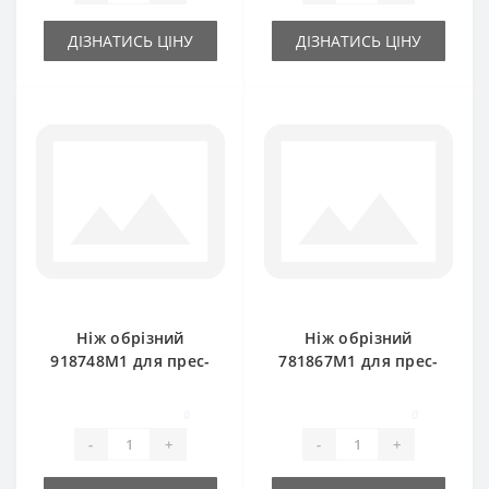
ДІЗНАТИСЬ ЦІНУ
ДІЗНАТИСЬ ЦІНУ
Ніж обрізний
Ніж обрізний
918748M1 для прес-
781867M1 для прес-
підбирача Massey
підбирача Massey
Ferguson
Ferguson
0
0
-
+
-
+