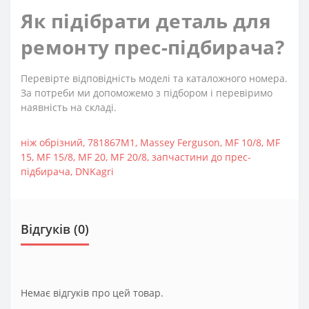
Як підібрати деталь для
ремонту прес-підбирача?
Перевірте відповідність моделі та каталожного номера.
За потреби ми допоможемо з підбором і перевіримо
наявність на складі.
ніж обрізний
,
781867M1
,
Massey Ferguson
,
MF 10/8
,
MF
15
,
MF 15/8
,
MF 20
,
MF 20/8
,
запчастини до прес-
підбирача
,
DNKagri
Відгуків (0)
Немає відгуків про цей товар.