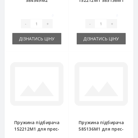
584549M2
152212M1 585136M1
(нерухомий) для
для прес-підбирача
прес-підбирача
Massey Ferguson
0
0
Massey Ferguson
-
+
-
+
ДІЗНАТИСЬ ЦІНУ
ДІЗНАТИСЬ ЦІНУ
Пружина підбирача
Пружина підбирача
152212M1 для прес-
585136М1 для прес-
підбирача Massey
підбирача Massey