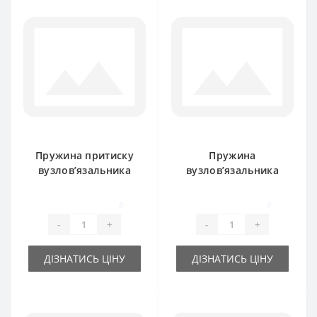
Пружина притиску
Пружина
вузлов’язальника
вузлов’язальника
918006M1 для прес-
918024M1 для прес-
підбирача Massey
підбирача Massey
0
0
Ferguson
Ferguson
-
+
-
+
ДІЗНАТИСЬ ЦІНУ
ДІЗНАТИСЬ ЦІНУ