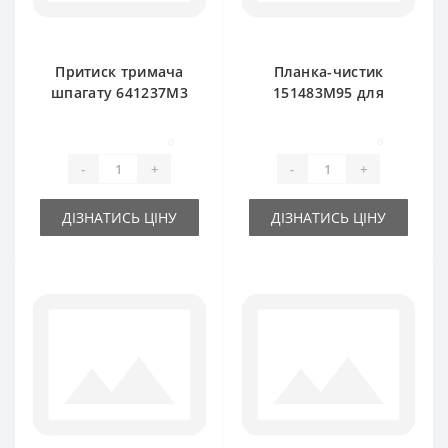
Притиск тримача
Планка-чистик
шпагату 641237M3
151483M95 для
для прес-підбирача
прес-підбирача
Massey Ferguson
Massey Ferguson
0
0
-
+
-
+
ДІЗНАТИСЬ ЦІНУ
ДІЗНАТИСЬ ЦІНУ