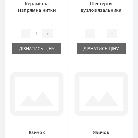
Керамічна
Шестерня
Напрямна нитки
вузлов’язальника
781699M1 для прес-
150927M6 для прес-
підбирача Massey
підбирача Massey
1
1
Ferguson
Ferguson
-
+
-
+
ДІЗНАТИСЬ ЦІНУ
ДІЗНАТИСЬ ЦІНУ
Язичок
Язичок