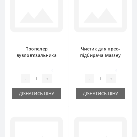
Пропелер
Чистик для прес-
вузлов’язальника
підбирача Massey
918013M1 для прес-
Ferguson
підбирача Massey
0
0
Ferguson
-
+
-
+
ДІЗНАТИСЬ ЦІНУ
ДІЗНАТИСЬ ЦІНУ