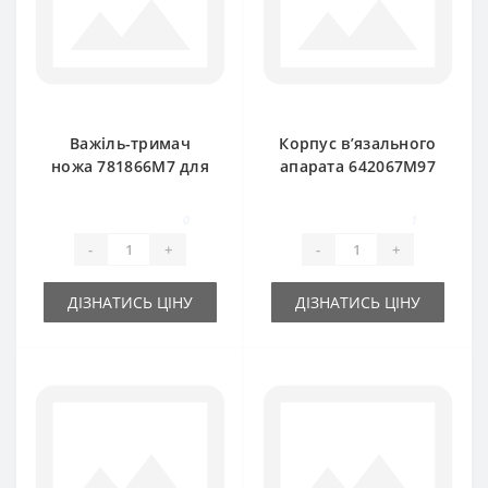
Важіль-тримач
Корпус в’язального
ножа 781866M7 для
апарата 642067M97
прес-підбирача
для прес-підбирача
Massey Ferguson
Massey Ferguson
0
1
-
+
-
+
ДІЗНАТИСЬ ЦІНУ
ДІЗНАТИСЬ ЦІНУ