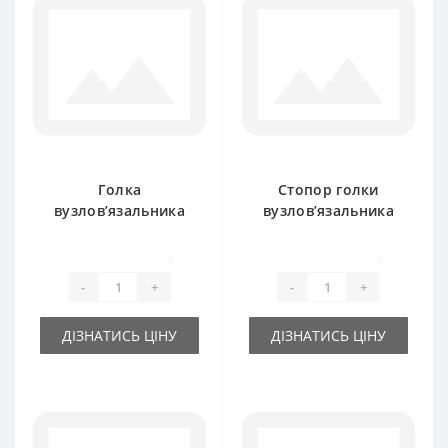
Голка
Стопор голки
вузлов’язальника
вузлов’язальника
918026M1 для прес-
918025M1 для прес-
підбирача Massey
підбирача Massey
0
0
Ferguson
Ferguson
-
+
-
+
ДІЗНАТИСЬ ЦІНУ
ДІЗНАТИСЬ ЦІНУ