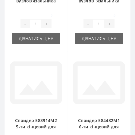
вузлов’язальника
вузлов`язальника
630319M2 для прес-
918030M91 для
підбирача Massey
прес-підбирача
0
0
Ferguson
Massey Ferguson
-
+
-
+
ДІЗНАТИСЬ ЦІНУ
ДІЗНАТИСЬ ЦІНУ
Спайдер 583914M2
Спайдер 584482M1
5-ти кінцевий для
6-ти кінцевий для
прес-підбирача
прес-підбирача