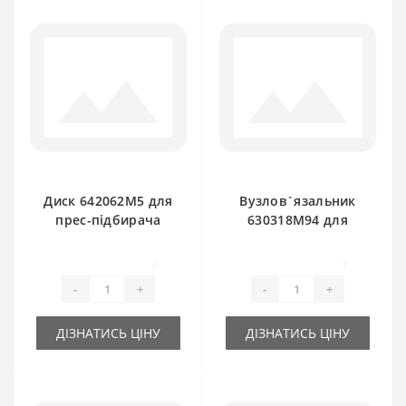
Диск 642062M5 для
Вузлов`язальник
прес-підбирача
630318M94 для
Massey Ferguson
прес-підбирача
Massey Ferguson
2
1
-
+
-
+
ДІЗНАТИСЬ ЦІНУ
ДІЗНАТИСЬ ЦІНУ