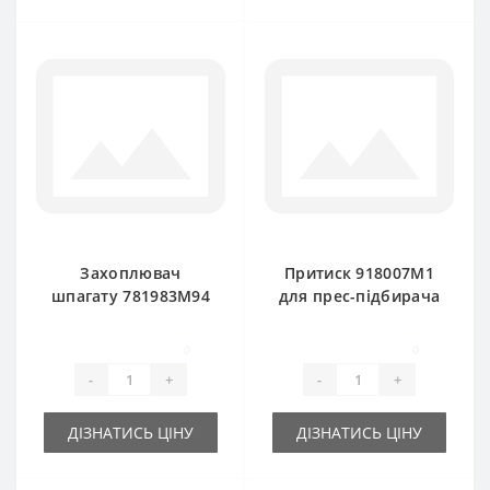
Захоплювач
Притиск 918007M1
шпагату 781983M94
для прес-підбирача
для прес-підбирача
Massey Ferguson
Massey Ferguson
0
0
-
+
-
+
ДІЗНАТИСЬ ЦІНУ
ДІЗНАТИСЬ ЦІНУ