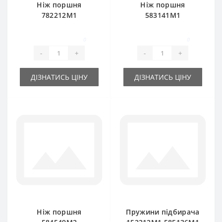
Ніж поршня
Ніж поршня
782212М1
583141M1
(нерухомий) для
(мобільний) для
прес-підбирача
прес-підбирача
0
0
Massey Ferguson 15
Massey Ferguson
-
+
-
+
8-20 8
ДІЗНАТИСЬ ЦІНУ
ДІЗНАТИСЬ ЦІНУ
Ніж поршня
Пружини підбирача