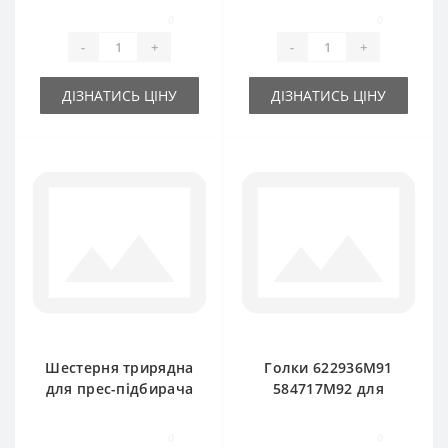
Ferguson
Ferguson
0
0
-
+
-
+
ДІЗНАТИСЬ ЦІНУ
ДІЗНАТИСЬ ЦІНУ
Шестерня трирядна
Голки 622936М91
для прес-підбирача
584717М92 для
Massey Ferguson
прес-підбирача
Massey Ferguson
0
0