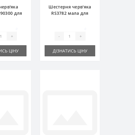
черв'яка
Шестерня черв'яка
90300 для
RS3782 мала для
ідбирача
прес-підбирача
Z FAHR
DEUTZ FAHR
0
0
+
-
+
ИСЬ ЦІНУ
ДІЗНАТИСЬ ЦІНУ