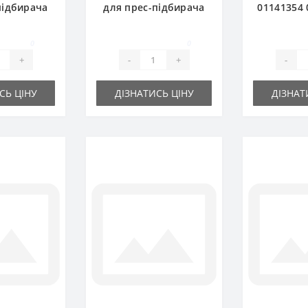
підбирача
для прес-підбирача
01141354 
 FAHR
DEUTZ FAHR
1.52 д
підбира
0
0
F
+
-
+
-
СЬ ЦІНУ
ДІЗНАТИСЬ ЦІНУ
ДІЗНАТ