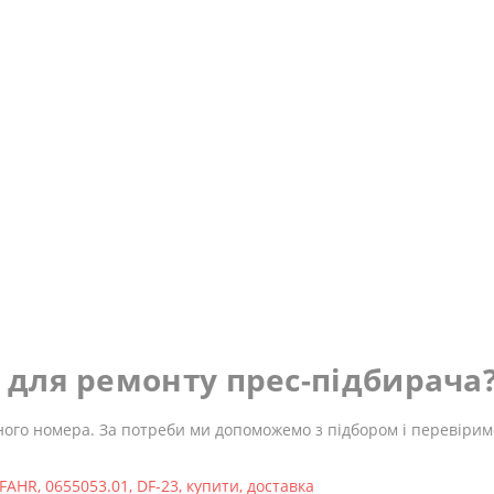
ь для ремонту прес-підбирача
ного номера. За потреби ми допоможемо з підбором і перевіримо
FAHR
,
0655053.01
,
DF-23
,
купити
,
доставка