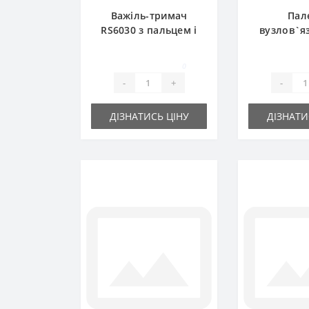
Важіль-тримач
Пал
RS6030 з пальцем і
вузлов`я
ножем для прес-
RS6015 д
підбирача DEUTZ
підбира
0
FAHR
FA
-
+
-
ДІЗНАТИСЬ ЦІНУ
ДІЗНАТИ