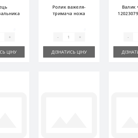
ець
Ролик важеля-
Валик 
зальника
тримача ножа
12023079
ля прес-
RS3773 для прес-
прес-п
ча DEUTZ
підбирача DEUTZ
DEUT
0
0
HR
FAHR
+
-
+
-
СЬ ЦІНУ
ДІЗНАТИСЬ ЦІНУ
ДІЗНАТ