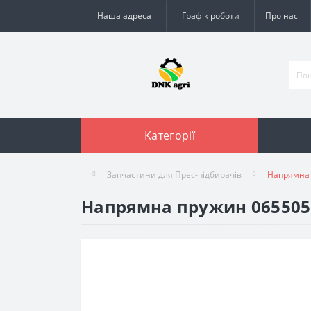
Наша адреса
Графік роботи
Про нас
Категорії
Запчастини для Прес-підбирачів
Напрямна 
Напрямна пружин 0655053