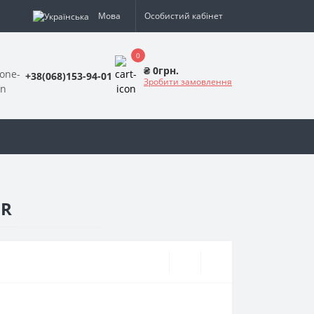
Мова
Особистий кабінет
0
₴ 0грн.
+38(068)153-94-01
Зробити замовлення
HR