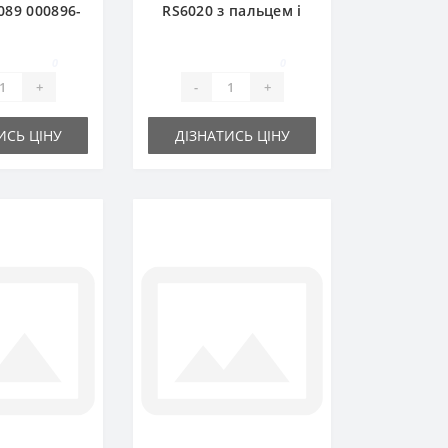
089 000896-
RS6020 з пальцем і
ля прес-
ножем для прес-
ча DEUTZ
підбирача DEUTZ
0
0
AHR
FAHR
+
-
+
ИСЬ ЦІНУ
ДІЗНАТИСЬ ЦІНУ