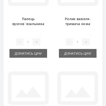
Палець
Ролик важеля-
вузлов`язальника
тримача ножа
RS6015 для прес-
RS3773 для прес-
підбирача DEUTZ
підбирача DEUTZ
0
0
FAHR
FAHR
-
+
-
+
ДІЗНАТИСЬ ЦІНУ
ДІЗНАТИСЬ ЦІНУ