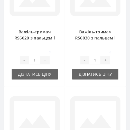
Важіль-тримач
Важіль-тримач
RS6020 з пальцем і
RS6030 з пальцем і
ножем для прес-
ножем для прес-
підбирача DEUTZ
підбирача DEUTZ
0
0
FAHR
FAHR
-
+
-
+
ДІЗНАТИСЬ ЦІНУ
ДІЗНАТИСЬ ЦІНУ