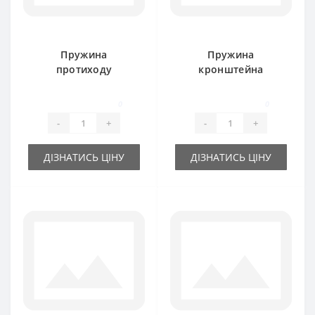
Пружина
Пружина
протиходу
кронштейна
06215663 для прес-
підбирача для
підбирача DEUTZ
прес-підбирача
0
0
FAHR
DEUTZ FAHR
-
+
-
+
ДІЗНАТИСЬ ЦІНУ
ДІЗНАТИСЬ ЦІНУ