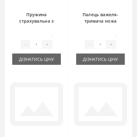
Пружина
Палець важеля-
страхувальна з
тримача ножа
довгим вухом для
06581776 для прес-
прес-підбирача
підбирача DEUTZ
0
0
DEUTZ FAHR
FAHR
-
+
-
+
ДІЗНАТИСЬ ЦІНУ
ДІЗНАТИСЬ ЦІНУ