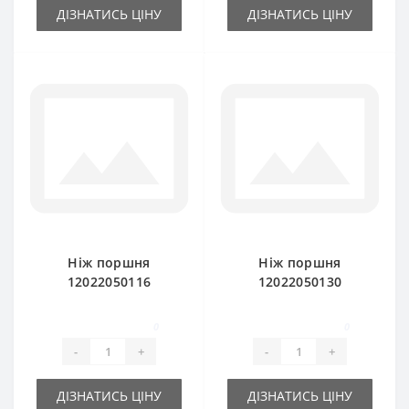
ДІЗНАТИСЬ ЦІНУ
ДІЗНАТИСЬ ЦІНУ
Ніж поршня
Ніж поршня
12022050116
12022050130
(мобільний) для
(нерухомий) для
прес-підбирача
прес-підбирача
0
0
DEUTZ FAHR HD300-
DEUTZ FAHR HD300-
-
+
-
+
320
320
ДІЗНАТИСЬ ЦІНУ
ДІЗНАТИСЬ ЦІНУ