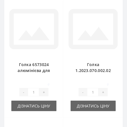
Голка 6573024
Голка
алюмінієва для
1.2023.070.002.02
прес-підбирача
металева для прес-
DEUTZ FAHR
підбирача DEUTZ
0
0
FAHR
-
+
-
+
ДІЗНАТИСЬ ЦІНУ
ДІЗНАТИСЬ ЦІНУ