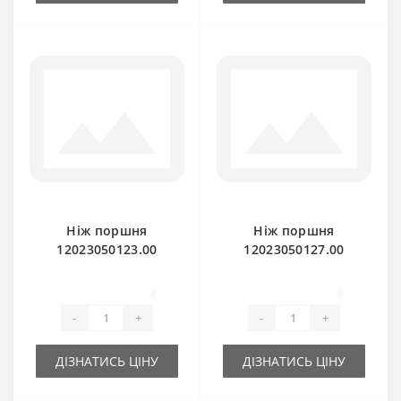
Ніж поршня
Ніж поршня
12023050123.00
12023050127.00
(мобільний) для
(нерухомий) для
прес-підбирача
прес-підбирача
0
0
DEUTZ FAHR
DEUTZ FAHR
-
+
-
+
ДІЗНАТИСЬ ЦІНУ
ДІЗНАТИСЬ ЦІНУ