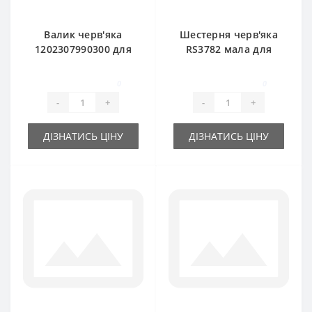
Валик черв'яка
Шестерня черв'яка
1202307990300 для
RS3782 мала для
прес-підбирача
прес-підбирача
DEUTZ FAHR
DEUTZ FAHR
0
0
-
+
-
+
ДІЗНАТИСЬ ЦІНУ
ДІЗНАТИСЬ ЦІНУ