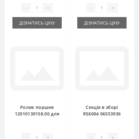
Fahr
Deutz Fahr
-
+
-
+
ДІЗНАТИСЬ ЦІНУ
ДІЗНАТИСЬ ЦІНУ
Ролик поршня
Секція в зборі
12010130158.00 для
RS6004 06553936
прес-підбирача
для прес-підбирача
DEUTZ FAHR
DEUTZ FAHR
0
0
-
+
-
+