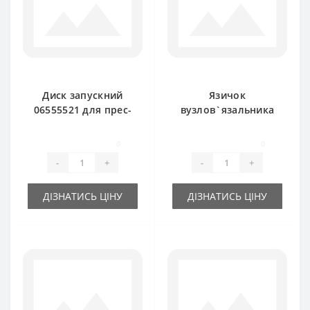
Диск запускний
Язичок
06555521 для прес-
вузлов`язальника
підбирача DEUTZ
RS3786B для прес-
FAHR
підбирача DEUTZ
0
0
FAHR
-
+
-
+
ДІЗНАТИСЬ ЦІНУ
ДІЗНАТИСЬ ЦІНУ