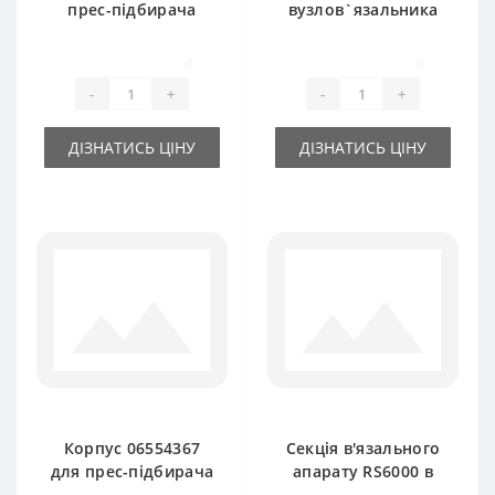
прес-підбирача
вузлов`язальника
DEUTZ FAHR
RS3787 С велика Z-7
для прес-підбирача
0
0
DEUTZ FAHR
-
+
-
+
ДІЗНАТИСЬ ЦІНУ
ДІЗНАТИСЬ ЦІНУ
Корпус 06554367
Секція в'язального
для прес-підбирача
апарату RS6000 в
DEUTZ FAHR
зборі для прес-