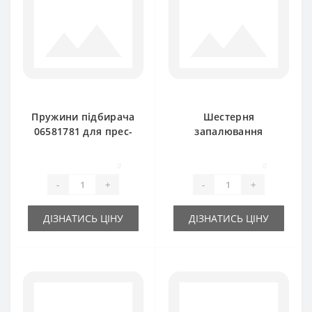
Пружини підбирача
Шестерня
06581781 для прес-
запалювання
підбирача DEUTZ
06251838 Z-22 для
FAHR
прес-підбирача
0
0
DEUTZ FAHR
-
+
-
+
ДІЗНАТИСЬ ЦІНУ
ДІЗНАТИСЬ ЦІНУ