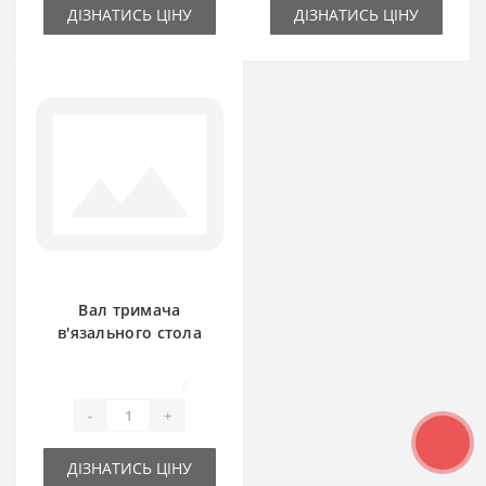
ДІЗНАТИСЬ ЦІНУ
ДІЗНАТИСЬ ЦІНУ
Вал тримача
в'язального стола
1202307053000 для
прес-підбирача
0
Deutz Fahr
-
+
ДІЗНАТИСЬ ЦІНУ