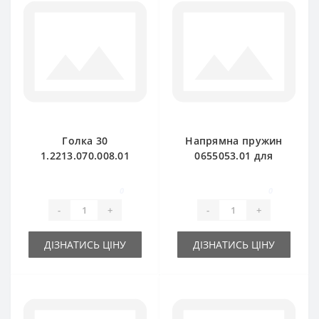
Голка 30
Напрямна пружин
1.2213.070.008.01
0655053.01 для
металева для прес-
прес-підбирача
підбирача Fahr-Kola
DEUTZ FAHR
0
0
Rivale
-
+
-
+
ДІЗНАТИСЬ ЦІНУ
ДІЗНАТИСЬ ЦІНУ