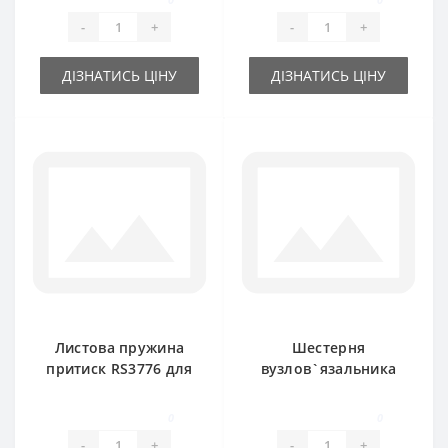
FAHR
-
+
-
+
ДІЗНАТИСЬ ЦІНУ
ДІЗНАТИСЬ ЦІНУ
Листова пружина
Шестерня
притиск RS3776 для
вузлов`язальника
прес-підбирача
RS6127 RS3787
DEUTZ FAHR
велика Z-7 DEUTZ
0
0
FAHR
-
+
-
+