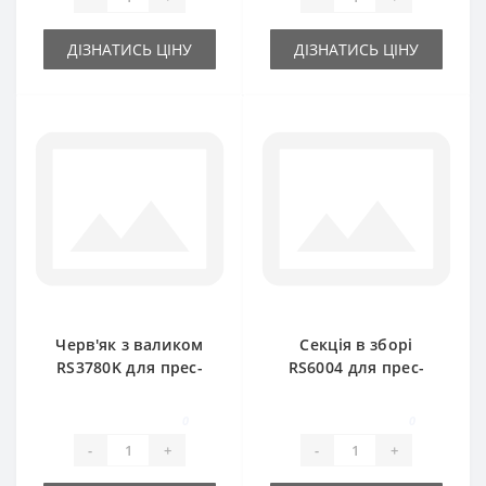
ДІЗНАТИСЬ ЦІНУ
ДІЗНАТИСЬ ЦІНУ
Черв'як з валиком
Секція в зборі
RS3780K для прес-
RS6004 для прес-
підбирача DEUTZ
підбирача DEUTZ
FAHR
FAHR
0
0
-
+
-
+