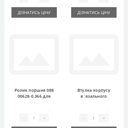
ДІЗНАТИСЬ ЦІНУ
ДІЗНАТИСЬ ЦІНУ
Ролик поршня 088
Втулка корпусу
00628-0.366 для
в`язального
прес-підбирача
06554364 для прес-
DEUTZ FAHR HD300
підбирача Deutz
0
0
HD320
Fahr
-
+
-
+