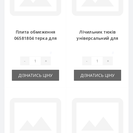
Плита обмеження
Лічильник тюків
06581804 терка для
універсальний для
прес-підбирача
прес-підбирача
DEUTZ FAHR
DEUTZ FAHR
0
0
-
+
-
+
ДІЗНАТИСЬ ЦІНУ
ДІЗНАТИСЬ ЦІНУ