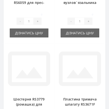
RS6059 для прес-
вузлов`язальника
підбирача DEUTZ
RS3775А для прес-
FAHR
підбирача DEUTZ
0
0
FAHR
-
+
-
+
ДІЗНАТИСЬ ЦІНУ
ДІЗНАТИСЬ ЦІНУ
Шестерня RS3779
Пластина тримача
(ромашка) для
шпагату RS3671F