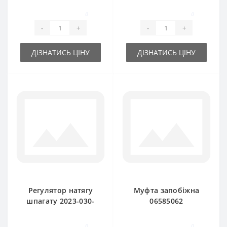
підбирача DEUTZ
0
0
FAHR
-
+
-
+
ДІЗНАТИСЬ ЦІНУ
ДІЗНАТИСЬ ЦІНУ
Регулятор натягу
Муфта запобіжна
шпагату 2023-030-
06585062
690.00 для прес-
універсальна 6
підбирача Deutz
шліц прес-підбирач
0
0