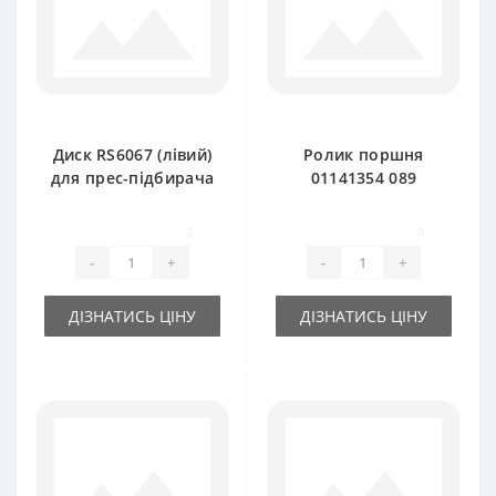
Диск RS6067 (лівий)
Ролик поршня
для прес-підбирача
01141354 089
DEUTZ FAHR
000896-1.52 для
прес-підбирача
0
0
DEUTZ FAHR
-
+
-
+
ДІЗНАТИСЬ ЦІНУ
ДІЗНАТИСЬ ЦІНУ