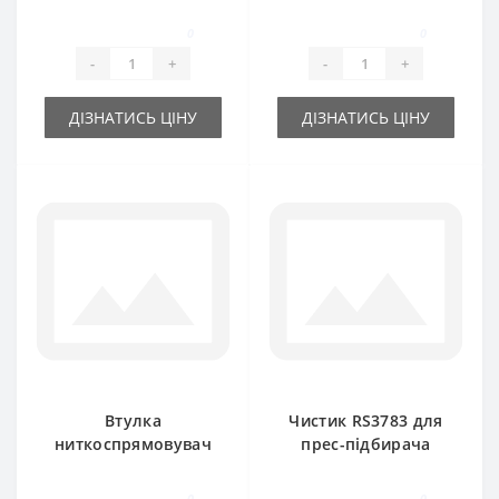
прес-підбирача
для прес-підбирача
DEUTZ FAHR
DEUTZ FAHR
0
0
-
+
-
+
ДІЗНАТИСЬ ЦІНУ
ДІЗНАТИСЬ ЦІНУ
Втулка
Чистик RS3783 для
ниткоспрямовувач
прес-підбирача
062507781.2010.070.126.00
DEUTZ FAHR
керамічна DEUTZ
0
0