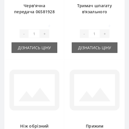
Черв'ячна
Тримач шпагату
передача 06581928
в'язального
без валика для
апарату RS3670AK
прес-підбирача
3-х тарілчатий
0
0
DEUTZ FAHR
DEUTZ FAHR
-
+
-
+
ДІЗНАТИСЬ ЦІНУ
ДІЗНАТИСЬ ЦІНУ
Ніж обрізний
Прижим