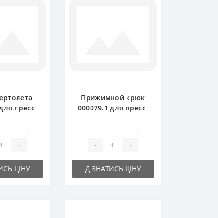
ертолета
Прижимной крюк
 для пресс-
000079.1 для пресс-
ика Claas
подборщика Claas
kant
Markant
0
0
+
-
+
ИСЬ ЦІНУ
ДІЗНАТИСЬ ЦІНУ