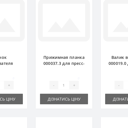
чок
Прижимная планка
Валик в
зателя
000037.3 для пресс-
000019.0
ля пресс-
подборщика Claas
подборщ
ка Claas
Markant
Mar
0
0
kant
+
-
+
-
СЬ ЦІНУ
ДІЗНАТИСЬ ЦІНУ
ДІЗНАТ