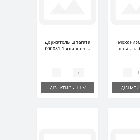
Держатель шпагата
Механиз
000081.1 для пресс-
шпагата 
подборщика Claas
для п
Markant
подборщи
0
Markant с
-
+
-
ДІЗНАТИСЬ ЦІНУ
ДІЗНАТИ