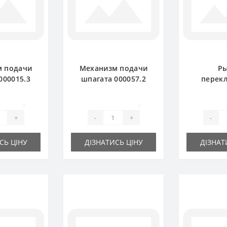
м подачи
Механизм подачи
Ры
000015.3
шпагата 000057.2
перек
ресс-
для пресс-
вертолет
ка Claas
подборщика Claas
для 
0
0
тарый тип
Markant новый тип
подборщ
+
-
+
-
Mar
СЬ ЦІНУ
ДІЗНАТИСЬ ЦІНУ
ДІЗНАТ