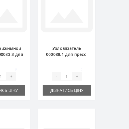
рижимной
Узловязатель
0083.3 для
000088.1 для пресс-
одборщика
подборщика Claas
 Markant
Markant
0
0
+
-
+
ИСЬ ЦІНУ
ДІЗНАТИСЬ ЦІНУ