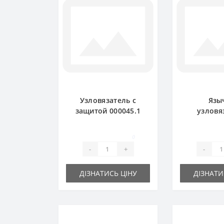
Узловязатель с
Язы
защитой 000045.1
узловя
для пресс-
000090.0 д
подборщика Claas
подборщи
0
Markant
Mar
-
+
-
ДІЗНАТИСЬ ЦІНУ
ДІЗНАТИ