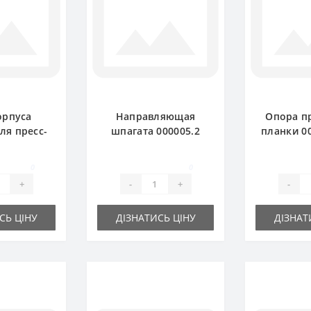
орпуса
Направляющая
Опора п
ля пресс-
шпагата 000005.2
планки 00
ка Claas
для пресс-
пресс-п
kant
подборщика Claas
Claas
0
0
Markant птичка
+
-
+
-
СЬ ЦІНУ
ДІЗНАТИСЬ ЦІНУ
ДІЗНАТ