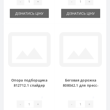
-
+
-
+
ДІЗНАТИСЬ ЦІНУ
ДІЗНАТИСЬ ЦІНУ
Опора подборщика
Беговая дорожка
812712.1 спайдер
808042.1 для пресс-
для пресс-
подборщика Claas
подборщика Claas
Markant 40-50
0
0
Markant
-
+
-
+