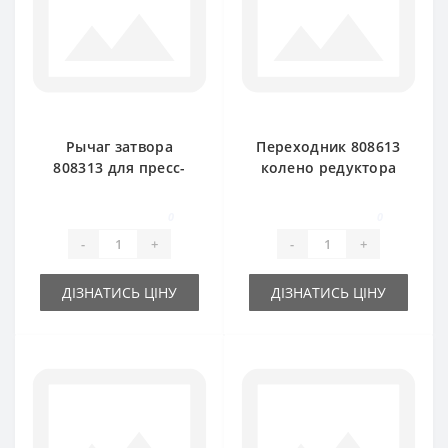
Рычаг затвора
Переходник 808613
808313 для пресс-
колено редуктора
подборщика Claas
малое для пресс-
Markant
подборщика Claas
0
0
Markant
-
+
-
+
ДІЗНАТИСЬ ЦІНУ
ДІЗНАТИСЬ ЦІНУ