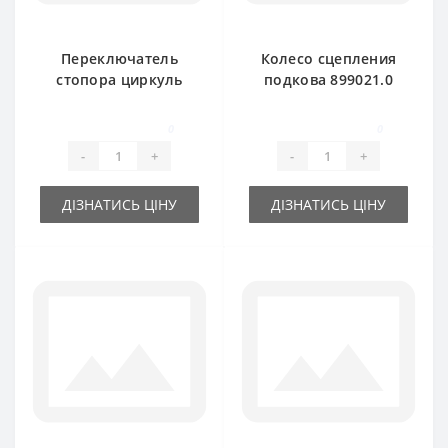
Переключатель
Колесо сцепления
стопора циркуль
подкова 899021.0
800416.3 для пресс-
для пресс-
подборщика Claas
подборщика Claas
0
0
Markant
Markant
-
+
-
+
ДІЗНАТИСЬ ЦІНУ
ДІЗНАТИСЬ ЦІНУ