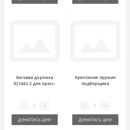
Беговая дорожка
Крепление пружин
821442.2 для пресс-
подборщика
подборщика
807264 для пресс-
Rollant 66-160
подборщика Claas
0
0
-
+
-
+
ДІЗНАТИСЬ ЦІНУ
ДІЗНАТИСЬ ЦІНУ