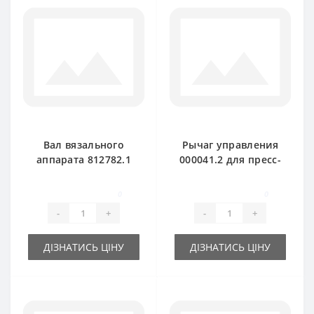
Вал вязального
Рычаг управления
аппарата 812782.1
000041.2 для пресс-
для пресс-
подборщика Claas
подборщика Claas
Markant
0
0
Markant 55-65
-
+
-
+
ДІЗНАТИСЬ ЦІНУ
ДІЗНАТИСЬ ЦІНУ