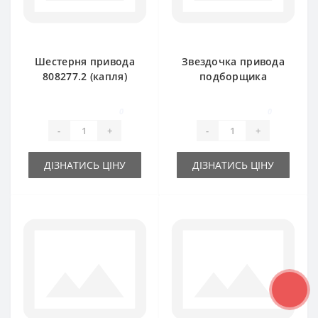
Шестерня привода
Звездочка привода
808277.2 (капля)
подборщика
для пресс-
770623.1 (цепная)
подборщика Claas
Claas Markant
0
0
Markant
-
+
-
+
ДІЗНАТИСЬ ЦІНУ
ДІЗНАТИСЬ ЦІНУ