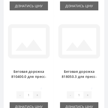
ДІЗНАТИСЬ ЦІНУ
ДІЗНАТИСЬ ЦІНУ
Беговая дорожка
Беговая дорожка
810400.0 для пресс-
818050.3 для пресс-
подборщика Claas
подборщика Claas
Markant 41-51
Markant 55-60-65
0
0
-
+
-
+
ДІЗНАТИСЬ ЦІНУ
ДІЗНАТИСЬ ЦІНУ