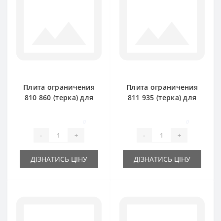
Плита ограничения
Плита ограничения
810 860 (терка) для
811 935 (терка) для
пресс-подборщика
пресс-подборщика
Claas Markant 50
Claas Markant 40
0
0
-
+
-
+
ДІЗНАТИСЬ ЦІНУ
ДІЗНАТИСЬ ЦІНУ