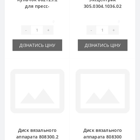
для пресс-
305.0304.1036.02
подборщика Claas
для пресс-
Markant
подборщика Claas
0
0
Markant
-
+
-
+
ДІЗНАТИСЬ ЦІНУ
ДІЗНАТИСЬ ЦІНУ
Диск вязального
Диск вязального
аппарата 808300.2
аппарата 808300