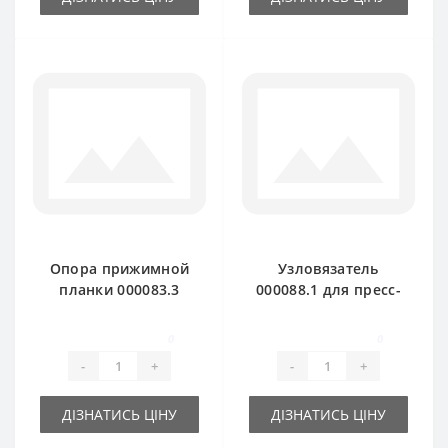
Опора прижимной
Узловязатель
планки 000083.3
000088.1 для пресс-
для пресс-
подборщика Claas
подборщика Claas
Markant
0
0
Markant
-
+
-
+
ДІЗНАТИСЬ ЦІНУ
ДІЗНАТИСЬ ЦІНУ