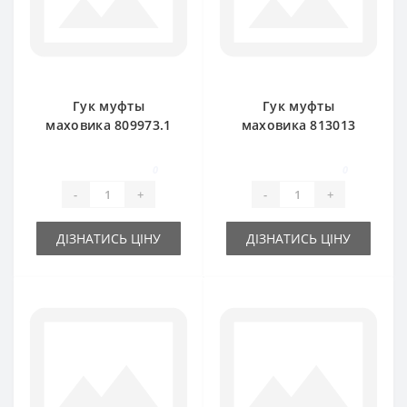
Гук муфты
Гук муфты
маховика 809973.1
маховика 813013
для пресс-
для пресс-
подборщика Claas
подборщика Claas
0
0
Markant
Markant
-
+
-
+
ДІЗНАТИСЬ ЦІНУ
ДІЗНАТИСЬ ЦІНУ