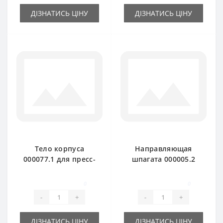
ДІЗНАТИСЬ ЦІНУ
ДІЗНАТИСЬ ЦІНУ
Тело корпуса
Направляющая
000077.1 для пресс-
шпагата 000005.2
подборщика Claas
для пресс-
Markant
подборщика Claas
0
0
Markant птичка
-
+
-
+
ДІЗНАТИСЬ ЦІНУ
ДІЗНАТИСЬ ЦІНУ