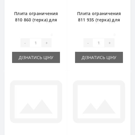
Плита ограничения
Плита ограничения
810 860 (терка) для
811 935 (терка) для
пресс-подборщика
пресс-подборщика
Claas Markant 50
Claas Markant 40
0
0
-
+
-
+
ДІЗНАТИСЬ ЦІНУ
ДІЗНАТИСЬ ЦІНУ