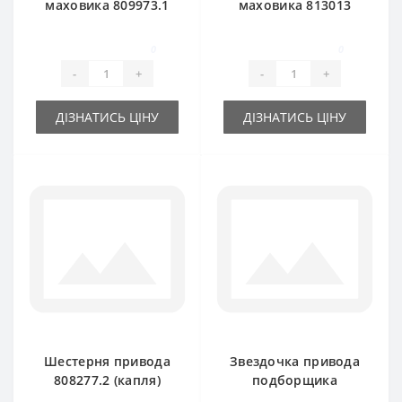
маховика 809973.1
маховика 813013
для пресс-
для пресс-
подборщика Claas
подборщика Claas
0
0
Markant
Markant
-
+
-
+
ДІЗНАТИСЬ ЦІНУ
ДІЗНАТИСЬ ЦІНУ
Шестерня привода
Звездочка привода
808277.2 (капля)
подборщика
для пресс-
770623.1 (цепная)