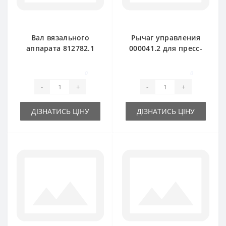
Вал вязального
Рычаг управления
аппарата 812782.1
000041.2 для пресс-
для пресс-
подборщика Claas
подборщика Claas
Markant
0
0
Markant 55-65
-
+
-
+
ДІЗНАТИСЬ ЦІНУ
ДІЗНАТИСЬ ЦІНУ