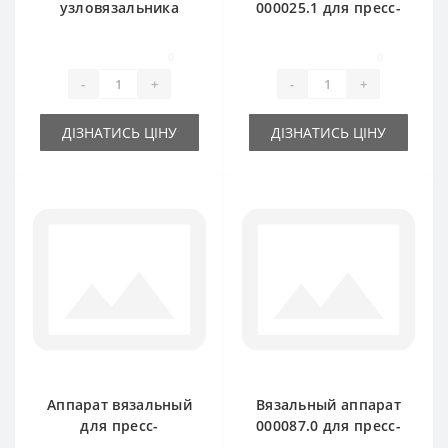
узловязальника
000025.1 для пресс-
крючка 000010.1
подборщика Claas
для пресс-
Markant старый тип
0
0
подборщика Claas
-
+
-
+
Markant
ДІЗНАТИСЬ ЦІНУ
ДІЗНАТИСЬ ЦІНУ
Аппарат вязальный
Вязальный аппарат
для пресс-
000087.0 для пресс-
подборщика Claas
подборщика Claas