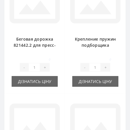
Беговая дорожка
Крепление пружин
821442.2 для пресс-
подборщика
подборщика
807264 для пресс-
Rollant 66-160
подборщика Claas
0
0
-
+
-
+
ДІЗНАТИСЬ ЦІНУ
ДІЗНАТИСЬ ЦІНУ