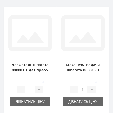
Держатель шпагата
Механизм подачи
000081.1 для пресс-
шпагата 000015.3
подборщика Claas
для пресс-
Markant
подборщика Claas
0
0
Markant старый тип
-
+
-
+
ДІЗНАТИСЬ ЦІНУ
ДІЗНАТИСЬ ЦІНУ