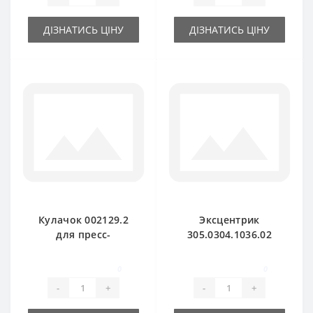
ДІЗНАТИСЬ ЦІНУ
ДІЗНАТИСЬ ЦІНУ
Кулачок 002129.2
Эксцентрик
для пресс-
305.0304.1036.02
подборщика Claas
для пресс-
Markant
подборщика Claas
0
0
Markant
-
+
-
+