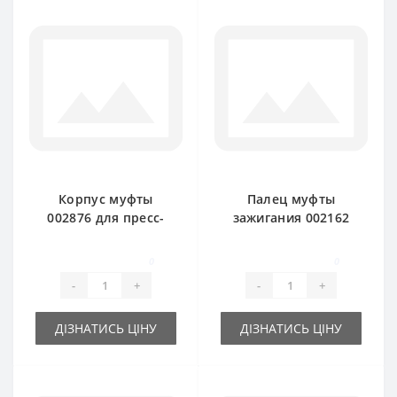
Корпус муфты
Палец муфты
002876 для пресс-
зажигания 002162
подборщика Claas
для пресс-
Markant
подборщика Claas
0
0
Markant
-
+
-
+
ДІЗНАТИСЬ ЦІНУ
ДІЗНАТИСЬ ЦІНУ