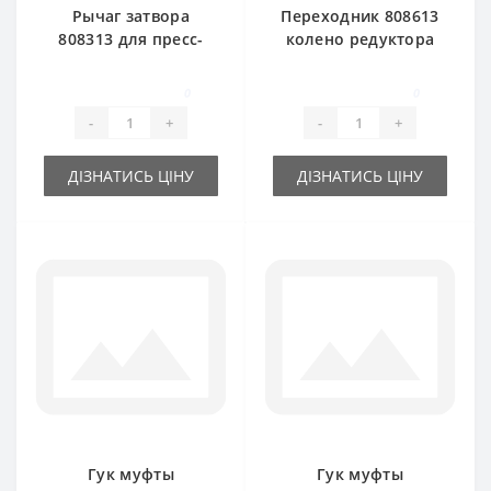
Рычаг затвора
Переходник 808613
808313 для пресс-
колено редуктора
подборщика Claas
малое для пресс-
Markant
подборщика Claas
0
0
Markant
-
+
-
+
ДІЗНАТИСЬ ЦІНУ
ДІЗНАТИСЬ ЦІНУ
Гук муфты
Гук муфты