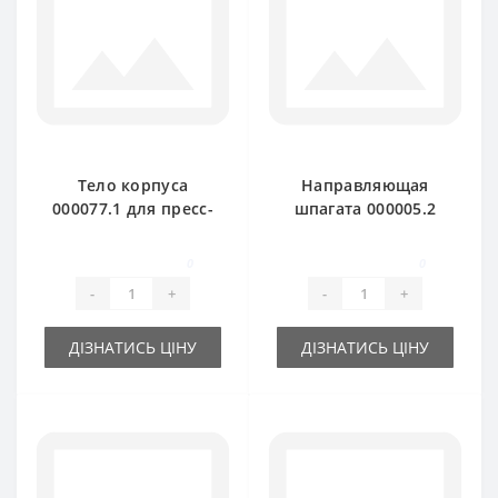
Тело корпуса
Направляющая
000077.1 для пресс-
шпагата 000005.2
подборщика Claas
для пресс-
Markant
подборщика Claas
0
0
Markant птичка
-
+
-
+
ДІЗНАТИСЬ ЦІНУ
ДІЗНАТИСЬ ЦІНУ