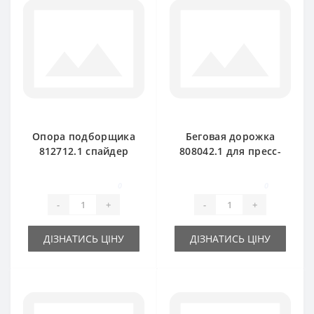
Опора подборщика
Беговая дорожка
812712.1 спайдер
808042.1 для пресс-
для пресс-
подборщика Claas
подборщика Claas
Markant 40-50
0
0
Markant
-
+
-
+
ДІЗНАТИСЬ ЦІНУ
ДІЗНАТИСЬ ЦІНУ