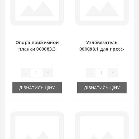
Опора прижимной
Узловязатель
планки 000083.3
000088.1 для пресс-
для пресс-
подборщика Claas
подборщика Claas
Markant
0
0
Markant
-
+
-
+
ДІЗНАТИСЬ ЦІНУ
ДІЗНАТИСЬ ЦІНУ