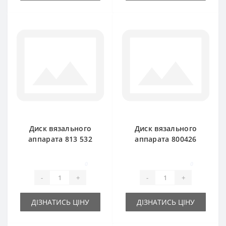
Диск вязального
Диск вязального
аппарата 813 532
аппарата 800426
тарелка для пресс-
тарелка для пресс-
подборщика Claas
подборщика Claas
0
0
Markant 55
Markant
-
+
-
+
ДІЗНАТИСЬ ЦІНУ
ДІЗНАТИСЬ ЦІНУ