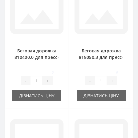
Беговая дорожка
Беговая дорожка
810400.0 для пресс-
818050.3 для пресс-
подборщика Claas
подборщика Claas
Markant 41-51
Markant 55-60-65
0
0
-
+
-
+
ДІЗНАТИСЬ ЦІНУ
ДІЗНАТИСЬ ЦІНУ