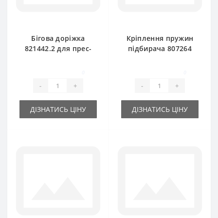
Бігова доріжка
Кріплення пружин
821442.2 для прес-
підбирача 807264
підбирача Rollant
для прес-підбирача
66-160
Claas
0
0
-
+
-
+
ДІЗНАТИСЬ ЦІНУ
ДІЗНАТИСЬ ЦІНУ