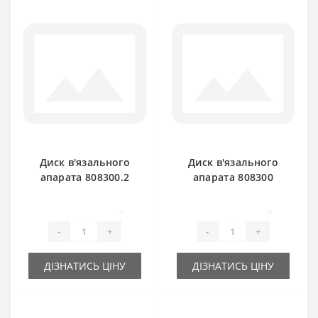
Диск в'язального
Диск в'язального
апарата 808300.2
апарата 808300
тарілка для прес-
тарілка для прес-
підбирача Claas
підбирача Claas
0
0
Markant
Markant
-
+
-
+
ДІЗНАТИСЬ ЦІНУ
ДІЗНАТИСЬ ЦІНУ