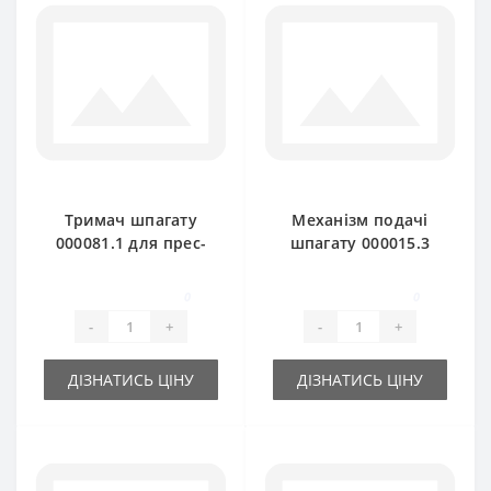
Тримач шпагату
Механізм подачі
000081.1 для прес-
шпагату 000015.3
підбирача Claas
для прес-підбирача
Markant
Claas Markant
0
0
старий тип
-
+
-
+
ДІЗНАТИСЬ ЦІНУ
ДІЗНАТИСЬ ЦІНУ