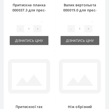
Притискна планка
Валик вертольота
000037.3 для прес-
000019.0 для прес-
підбирача Claas
підбирача Claas
Markant
Markant
0
0
-
+
-
+
ДІЗНАТИСЬ ЦІНУ
ДІЗНАТИСЬ ЦІНУ
Притискної гак
Ніж обрізний