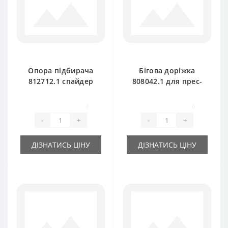
Опора підбирача
Бігова доріжка
812712.1 спайдер
808042.1 для прес-
для прес-підбирача
підбирача Claas
Claas Markant
Markant 40-50
0
0
-
+
-
+
ДІЗНАТИСЬ ЦІНУ
ДІЗНАТИСЬ ЦІНУ