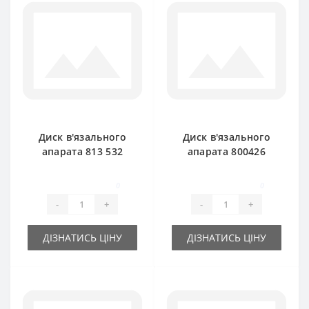
Диск в'язального
Диск в'язального
апарата 813 532
апарата 800426
тарілка для прес-
тарілка для прес-
підбирача Claas
підбирача Claas
0
0
Markant 55
Markant
-
+
-
+
ДІЗНАТИСЬ ЦІНУ
ДІЗНАТИСЬ ЦІНУ