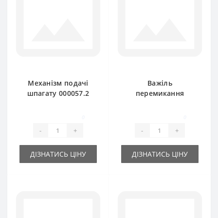
Механізм подачі
Важіль
шпагату 000057.2
перемикання
для прес-підбирача
вертольота
Claas Markant
000040.0 для прес-
0
0
новий тип
підбирача Claas
-
+
-
+
Markant
ДІЗНАТИСЬ ЦІНУ
ДІЗНАТИСЬ ЦІНУ