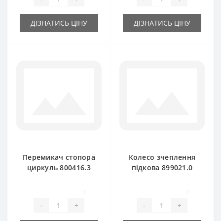
ДІЗНАТИСЬ ЦІНУ
ДІЗНАТИСЬ ЦІНУ
Перемикач стопора
Колесо зчеплення
циркуль 800416.3
підкова 899021.0
для прес-підбирача
для прес-підбирача
Claas Markant
Claas Markant
0
0
-
+
-
+