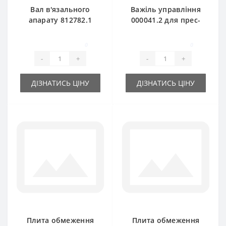
Вал в'язального
Важіль управління
апарату 812782.1
000041.2 для прес-
для прес-підбирача
підбирача Claas
Claas Markant 55-65
Markant
0
0
-
+
-
+
ДІЗНАТИСЬ ЦІНУ
ДІЗНАТИСЬ ЦІНУ
Плита обмеження
Плита обмеження