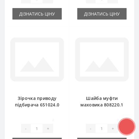
ДІЗНАТИСЬ ЦІНУ
ДІЗНАТИСЬ ЦІНУ
Зірочка приводу
Шайба муфти
підбирача 651024.0
маховика 808220.1
(ланцюгова) для
передня для прес-
прес-підбирача
підбирача Claas
0
0
Claas Markant
Markant
-
+
-
+