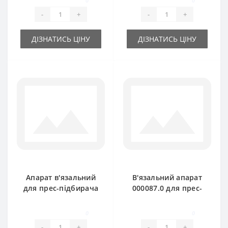
0
0
Claas Markant
Markant старий тип
-
+
-
+
ДІЗНАТИСЬ ЦІНУ
ДІЗНАТИСЬ ЦІНУ
Апарат в'язальний
В'язальний апарат
для прес-підбирача
000087.0 для прес-
Claas Markant
підбирача Claas
Markan
0
0
-
+
-
+