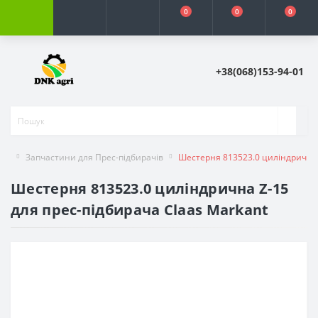
0
0
0
+38(068)153-94-01
Запчастини для Прес-підбирачів
Шестерня 813523.0 циліндрична 
Шестерня 813523.0 циліндрична Z-15
для прес-підбирача Claas Markant