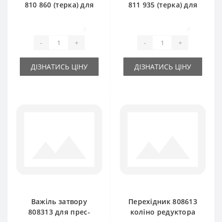
810 860 (терка) для
811 935 (терка) для
прес-підбирача
прес-підбирача
Claas Markant 50
Claas Markant 40
0
0
-
+
-
+
ДІЗНАТИСЬ ЦІНУ
ДІЗНАТИСЬ ЦІНУ
Важіль затвору
Перехідник 808613
808313 для прес-
коліно редуктора