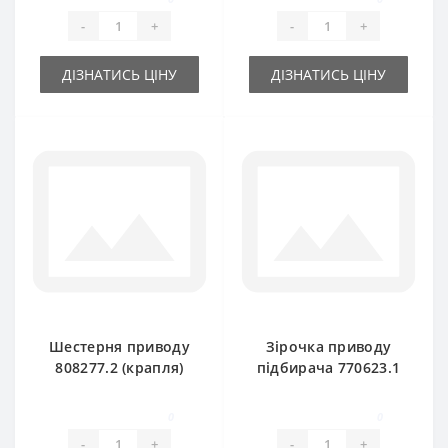
-
+
-
+
ДІЗНАТИСЬ ЦІНУ
ДІЗНАТИСЬ ЦІНУ
Шестерня приводу
Зірочка приводу
808277.2 (крапля)
підбирача 770623.1
для прес-підбирача
(ланцюгова) для
Claas Markant
прес-підбирача
0
0
Claas Markant
-
+
-
+