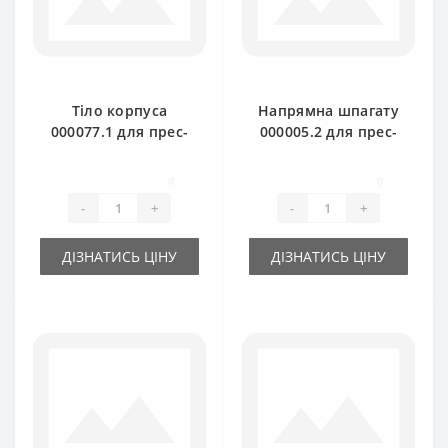
Тіло корпуса
Напрямна шпагату
000077.1 для прес-
000005.2 для прес-
підбирача Claas
підбирача Claas
Markant
Markant пташка
0
0
-
+
-
+
ДІЗНАТИСЬ ЦІНУ
ДІЗНАТИСЬ ЦІНУ