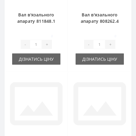
Вал в'язального
Вал в'язального
апарату 811848.1
апарату 808262.4
для прес-підбирача
для прес-підбирача
Claas Markant 40-41
Claas Markant 50-51
0
0
-
+
-
+
ДІЗНАТИСЬ ЦІНУ
ДІЗНАТИСЬ ЦІНУ