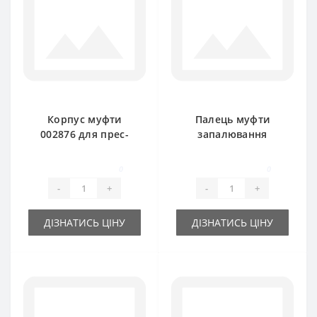
Корпус муфти
Палець муфти
002876 для прес-
запалювання
підбирача Claas
002162 для прес-
Markant
підбирача Claas
0
0
Markant
-
+
-
+
ДІЗНАТИСЬ ЦІНУ
ДІЗНАТИСЬ ЦІНУ