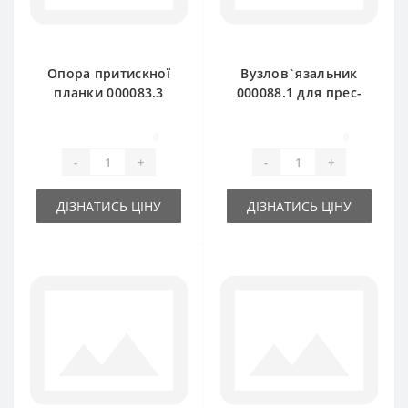
Опора притискної
Вузлов`язальник
планки 000083.3
000088.1 для прес-
для прес-підбирача
підбирача Claas
Claas Markant
Markant
0
0
-
+
-
+
ДІЗНАТИСЬ ЦІНУ
ДІЗНАТИСЬ ЦІНУ