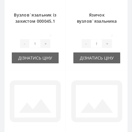
Вузлов`язальник із
Язичок
захистом 000045.1
вузлов`язальника
для прес-підбирача
000090.0 для прес-
Claas Markant
підбирача Claas
0
0
Markant
-
+
-
+
ДІЗНАТИСЬ ЦІНУ
ДІЗНАТИСЬ ЦІНУ