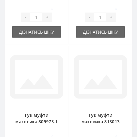
підбирача Claas
мале для прес-
Markant
підбирача Claas
0
0
Markant
-
+
-
+
ДІЗНАТИСЬ ЦІНУ
ДІЗНАТИСЬ ЦІНУ
Гук муфти
Гук муфти
маховика 809973.1
маховика 813013
для прес-підбирача
для прес-підбирача
Claas Markant
Claas Markant
0
0