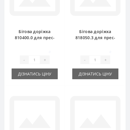
Бігова доріжка
Бігова доріжка
810400.0 для прес-
818050.3 для прес-
підбирача Claas
підбирача Claas
Markant 41-51
Markant 55-60-65
0
0
-
+
-
+
ДІЗНАТИСЬ ЦІНУ
ДІЗНАТИСЬ ЦІНУ