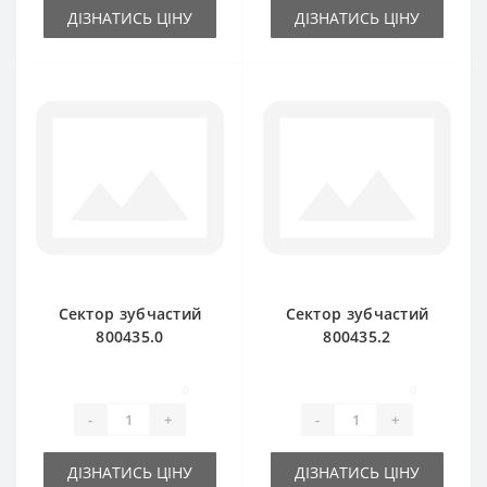
ДІЗНАТИСЬ ЦІНУ
ДІЗНАТИСЬ ЦІНУ
Сектор зубчастий
Сектор зубчастий
800435.0
800435.2
пластиковий для
алюмінієвий для
прес-підбирача
прес-підбирача
0
0
Claas Markant
Claas Markant
-
+
-
+
ДІЗНАТИСЬ ЦІНУ
ДІЗНАТИСЬ ЦІНУ