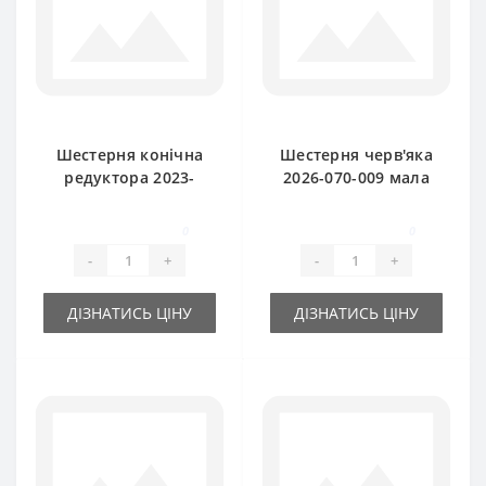
Шестерня конічна
Шестерня черв'яка
редуктора 2023-
2026-070-009 мала
060-100.01 (шліци)
(оригінал) для прес-
оригінал Z-15 Sipma
підбирача Sipma
0
0
Z224
-
+
-
+
ДІЗНАТИСЬ ЦІНУ
ДІЗНАТИСЬ ЦІНУ