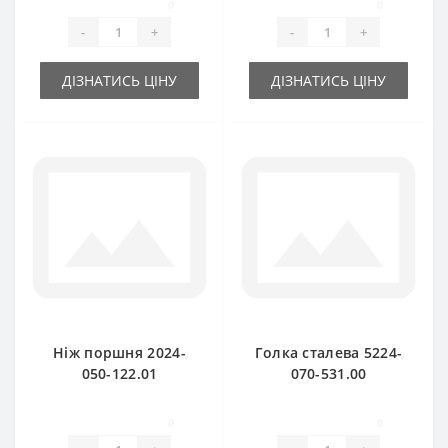
0
0
підбирача Sipma
-
+
-
+
ДІЗНАТИСЬ ЦІНУ
ДІЗНАТИСЬ ЦІНУ
Ніж поршня 2024-
Голка сталева 5224-
050-122.01
070-531.00
нерухомий
(оригінал) для прес-
(оригінал) для прес-
підбирача Sipma
0
0
підбирача Sipma