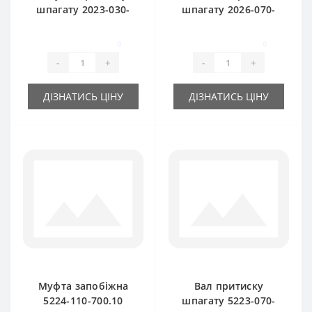
шпагату 2023-030-
шпагату 2026-070-
690.00 для прес-
002.01z (оригінал)
підбирача Sipma
для прес-підбирача
0
0
Sipma
-
+
-
+
ДІЗНАТИСЬ ЦІНУ
ДІЗНАТИСЬ ЦІНУ
Муфта запобіжна
Вал притиску
5224-110-700.10
шпагату 5223-070-