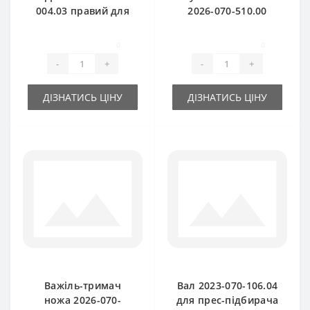
004.03 правий для
2026-070-510.00
прес-підбирача
(Оригінал) для
Sipma
прес-підбирача
0
0
Sipma
-
+
-
+
ДІЗНАТИСЬ ЦІНУ
ДІЗНАТИСЬ ЦІНУ
Важіль-тримач
Вал 2023-070-106.04
ножа 2026-070-
для прес-підбирача