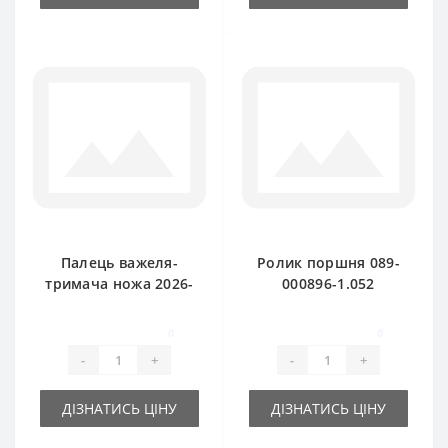
Палець важеля-
Ролик поршня 089-
тримача ножа 2026-
000896-1.052
070-107.00
(оригінал) для прес-
(оригінал) SIPMA
підбирача SIPMA
0
0
Z224
Z224
-
+
-
+
ДІЗНАТИСЬ ЦІНУ
ДІЗНАТИСЬ ЦІНУ