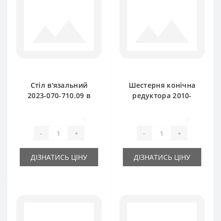
Стіл в'язальний
Шестерня конічна
2023-070-710.09 в
редуктора 2010-
зборі (оригінал) для
060-109.01 (шпонка)
прес-підбирача
оригінал Z-15 Sipma
0
0
Sipma
Z224
-
+
-
+
ДІЗНАТИСЬ ЦІНУ
ДІЗНАТИСЬ ЦІНУ