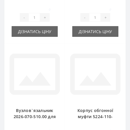
універсальна 6
530.00 (вал-
шліц прес-підбирач
поворотник)
0
0
Sipma
(оригінал) Sipma
-
+
-
+
ДІЗНАТИСЬ ЦІНУ
ДІЗНАТИСЬ ЦІНУ
Вузлов`язальник
Корпус обгонної
2026-070-510.00 для
муфти 5224-110-
прес-підбирача
710.10 (оригінал)
Sipma
для прес-підбирача