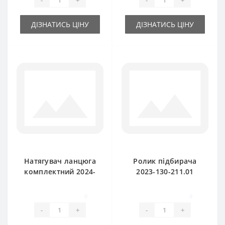
ДІЗНАТИСЬ ЦІНУ
ДІЗНАТИСЬ ЦІНУ
Натягувач ланцюга
Ролик підбирача
комплектний 2024-
2023-130-211.01
040-560.00
1322-169-106.10 з
(оригінал) для прес-
пальцем SIPMA
0
0
підбира Sipma
-
+
-
+