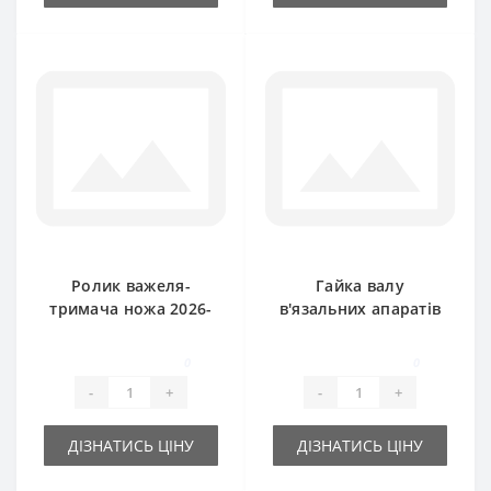
Ролик важеля-
Гайка валу
тримача ножа 2026-
в'язальних апаратів
070-109.00 для
0639-331-005 для
прес-підбирача
прес-підбирача
0
0
SIPMA
Sipma
-
+
-
+
ДІЗНАТИСЬ ЦІНУ
ДІЗНАТИСЬ ЦІНУ