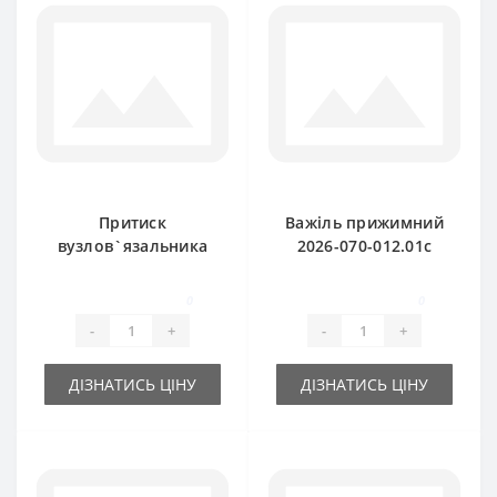
Притиск
Важіль прижимний
вузлов`язальника
2026-070-012.01c
2026-070-100.01 для
для прес-підбирача
прес-підбирача
SIPMA Z224
0
0
Sipma Z224
-
+
-
+
ДІЗНАТИСЬ ЦІНУ
ДІЗНАТИСЬ ЦІНУ