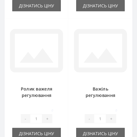
ДІЗНАТИСЬ ЦІНУ
ДІЗНАТИСЬ ЦІНУ
Ролик важеля
Важіль
регулювання
регулювання
довжини тюка
довжини тюка
2010-080-115.02
2023-080-520.00
0
0
(оригінал) Sipma
Sipma Z224
-
+
-
+
Z224
(оригінал)
ДІЗНАТИСЬ ЦІНУ
ДІЗНАТИСЬ ЦІНУ