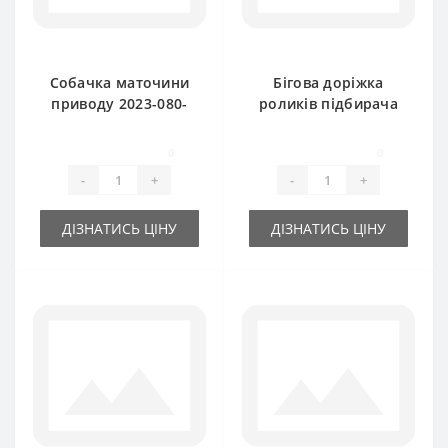
Собачка маточини
Бігова доріжка
приводу 2023-080-
роликів підбирача
530.01 (оригінал)
2023-130-007.03
для прес-підбирача
(оригінал) Sipma
0
0
SIPMA
-
+
-
+
ДІЗНАТИСЬ ЦІНУ
ДІЗНАТИСЬ ЦІНУ