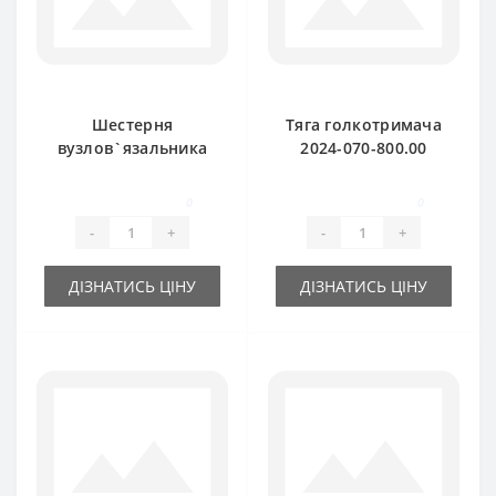
Шестерня
Тяга голкотримача
вузлов`язальника
2024-070-800.00
2026-070-010.00
(оригінал) для прес-
велика (оригінал)
підбирача SIPMA
0
0
Sipma
-
+
-
+
ДІЗНАТИСЬ ЦІНУ
ДІЗНАТИСЬ ЦІНУ