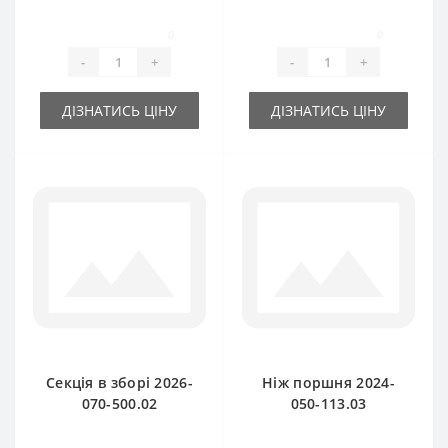
540.00 в комплекті
Sipma
з валиком і ножем
0
0
Sipma
-
+
-
+
ДІЗНАТИСЬ ЦІНУ
ДІЗНАТИСЬ ЦІНУ
Секція в зборі 2026-
Ніж поршня 2024-
070-500.02
050-113.03
(оригінал) для прес-
мобільний
підбирача Sipma
(оригінал) для прес-