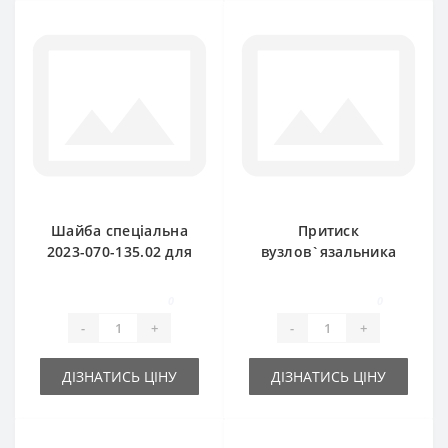
Шайба спеціальна
Притиск
2023-070-135.02 для
вузлов`язальника
прес-підбирача
2026-070-100.01
Sipma
(оригінал) для прес-
0
0
підбирача Sipma
-
+
-
+
224
ДІЗНАТИСЬ ЦІНУ
ДІЗНАТИСЬ ЦІНУ