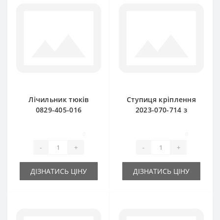
Лічильник тюків
Ступиця кріплення
0829-405-016
2023-070-714 з
(оригінал) для прес-
втулками (оригінал)
підбирача Sipma
для прес-підбирача
0
0
Sipma
-
+
-
+
ДІЗНАТИСЬ ЦІНУ
ДІЗНАТИСЬ ЦІНУ