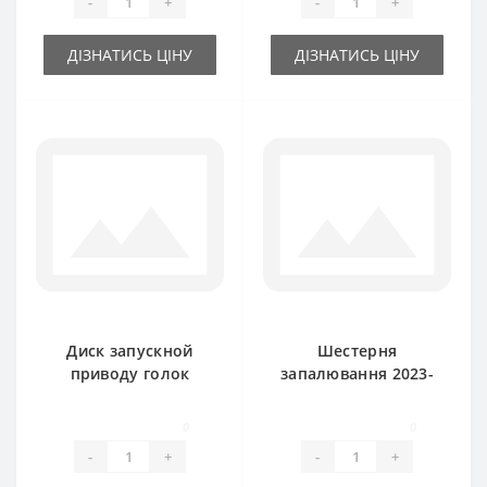
-
+
-
+
ДІЗНАТИСЬ ЦІНУ
ДІЗНАТИСЬ ЦІНУ
Диск запускной
Шестерня
приводу голок
запалювання 2023-
2023-080-540.04 в
070-712.10 Z-22
зборі (оригінал)
(оригінал) SIPMA
0
0
SIPMA
Z224
-
+
-
+