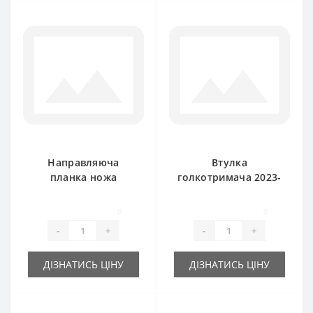
Направляюча
Втулка
планка ножа
голкотримача 2023-
поршня 2024-050-
070-142.01 для
115.03 (оригінал)
прес-підбирача
0
0
SIPMA Z224
SIPMA
-
+
-
+
ДІЗНАТИСЬ ЦІНУ
ДІЗНАТИСЬ ЦІНУ