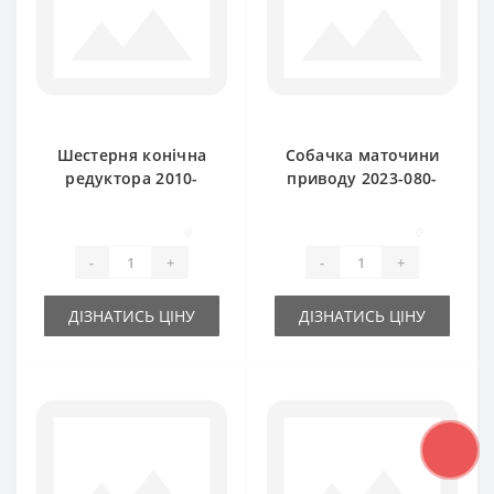
Шестерня конічна
Собачка маточини
редуктора 2010-
приводу 2023-080-
060-109.01 (шпонка)
530.01 для прес-
Z-15 Sipma Z224
підбирача Sipma
0
0
-
+
-
+
ДІЗНАТИСЬ ЦІНУ
ДІЗНАТИСЬ ЦІНУ