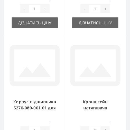
0
0
SIPMA
-
+
-
+
ДІЗНАТИСЬ ЦІНУ
ДІЗНАТИСЬ ЦІНУ
Корпус підшипника
Кронштейн
5270-080-001.01 для
натягувача
прес-підбирача
ланцюга 2024-040-
SIPMA
540.01 без зірочки
0
0
(оригінал) Sipma
-
+
-
+