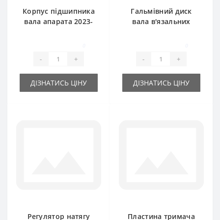
Корпус підшипника
Гальмівний диск
вала апарата 2023-
вала в'язальних
070-711.00 з
апаратів 2023-070-
втулкою (оригінал)
540.01 Sipma
0
0
Sipma
(оригінал)
-
+
-
+
ДІЗНАТИСЬ ЦІНУ
ДІЗНАТИСЬ ЦІНУ
Регулятор натягу
Пластина тримача