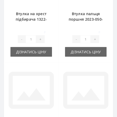
Втулка на хрест
Втулка пальця
підбирача 1322-
поршня 2023-050-
169-147.00 для
145.00Z (Оригінал)
прес-підбирача
для прес-підбирача
0
0
SIPMA
Sipma
-
+
-
+
ДІЗНАТИСЬ ЦІНУ
ДІЗНАТИСЬ ЦІНУ