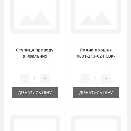
Ступиця приводу
Ролик поршня
в`язальних
0631-213-024 CBK-
апаратів 2023-070-
320-аналог для
712.10 Z-22 SIPMA
прес-підбирача
0
0
Z224
SIPMA Z224
-
+
-
+
ДІЗНАТИСЬ ЦІНУ
ДІЗНАТИСЬ ЦІНУ