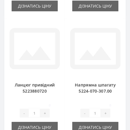
ДІЗНАТИСЬ ЦІНУ
ДІЗНАТИСЬ ЦІНУ
Ланцюг привідний
Напрямна шпагату
5223880720
5224-070-307.00
(основна) 158 ланок
керамічна
для прес-підбирача
(оригінал) Sipma
0
0
SIPMA Z 224
Z224
-
+
-
+
ДІЗНАТИСЬ ЦІНУ
ДІЗНАТИСЬ ЦІНУ