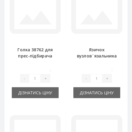
Голка 38762 для
Язичок
прес-підбирача
вузлов`язальника
New Holland
RS3786 для прес-
підбирача New
0
0
Holland
-
+
-
+
ДІЗНАТИСЬ ЦІНУ
ДІЗНАТИСЬ ЦІНУ