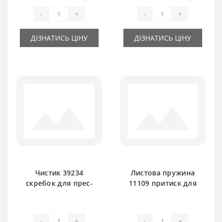
0
0
New Holland
-
+
-
+
ДІЗНАТИСЬ ЦІНУ
ДІЗНАТИСЬ ЦІНУ
Чистик 39234
Листова пружина
скребок для прес-
11109 притиск для
підбирача New
прес-підбирача
Holland
New Holland
0
0
-
+
-
+