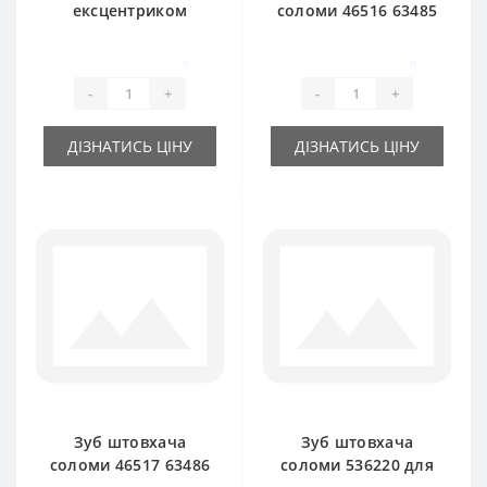
ексцентриком
соломи 46516 63485
554950 для прес-
правий для прес-
підбирача New
підбирача New
0
0
Holland
Holland
-
+
-
+
ДІЗНАТИСЬ ЦІНУ
ДІЗНАТИСЬ ЦІНУ
Зуб штовхача
Зуб штовхача
соломи 46517 63486
соломи 536220 для