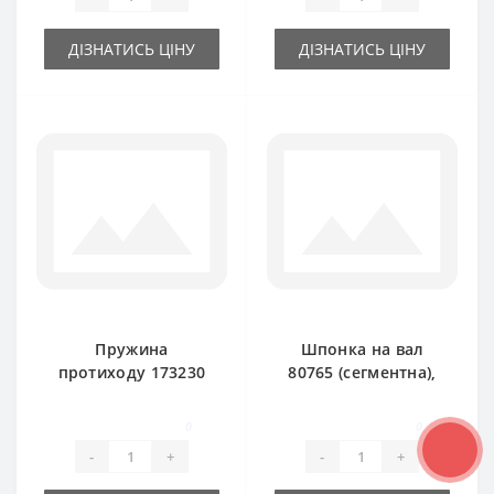
ДІЗНАТИСЬ ЦІНУ
ДІЗНАТИСЬ ЦІНУ
Пружина
Шпонка на вал
протиходу 173230
80765 (сегментна),
для прес-підбирача
6.3 мм для прес-
New Holland 377
підбирача New
0
0
Holland
-
+
-
+