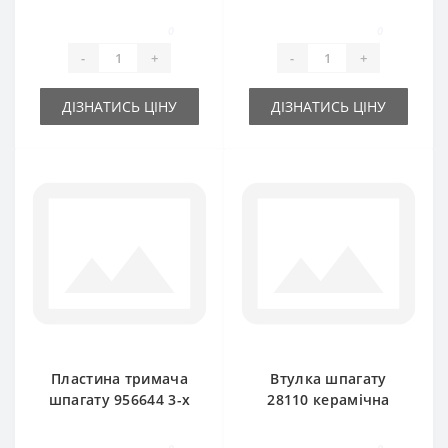
86836511 для прес-
для прес-підбирача
підбирача New
New Holland
0
0
Holland
-
+
-
+
ДІЗНАТИСЬ ЦІНУ
ДІЗНАТИСЬ ЦІНУ
Пластина тримача
Втулка шпагату
шпагату 956644 3-х
28110 керамічна
тарілчатого для
для прес-підбирача
прес-підбирача
New Holland