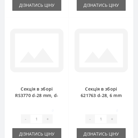
ДІЗНАТИСЬ ЦІНУ
ДІЗНАТИСЬ ЦІНУ
Секція в зборі
Секція в зборі
RS3770 d-28 mm, d-
621763 d-28, 6 mm
30 mm для прес-
для прес-підбирача
підбирача New
New Holland
0
0
Holland
-
+
-
+
ДІЗНАТИСЬ ЦІНУ
ДІЗНАТИСЬ ЦІНУ