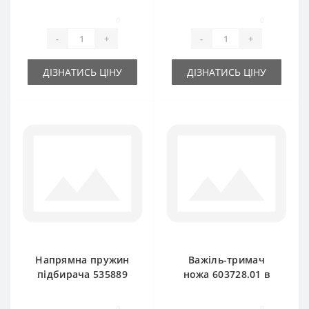
лівий для прес-
прес-підбирача
підбирача New
New Holland
0
0
Holland
-
+
-
+
ДІЗНАТИСЬ ЦІНУ
ДІЗНАТИСЬ ЦІНУ
Напрямна пружин
Важіль-тримач
підбирача 535889
ножа 603728.01 в
для прес-підбирача
комплекті з
New Holland
валиком без ножа
0
0