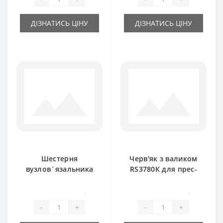
ДІЗНАТИСЬ ЦІНУ
ДІЗНАТИСЬ ЦІНУ
Шестерня
Черв'як з валиком
вузлов`язальника
RS3780К для прес-
620683 велика Z-7
підбирача New
для прес-підбирача
Holland
0
0
New Holland
-
+
-
+