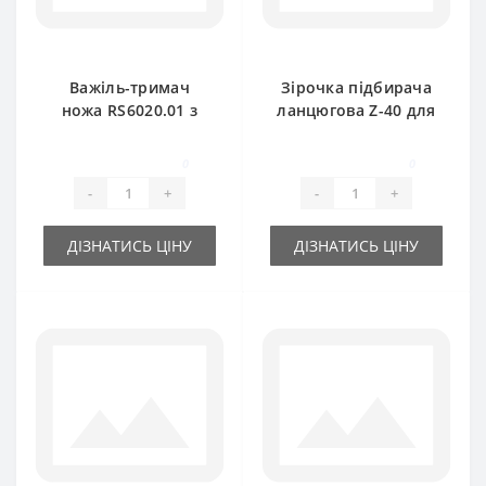
Важіль-тримач
Зірочка підбирача
ножа RS6020.01 з
ланцюгова Z-40 для
ножем для прес-
прес-підбирача
підбирача New
New Holland
0
0
Holland
-
+
-
+
ДІЗНАТИСЬ ЦІНУ
ДІЗНАТИСЬ ЦІНУ