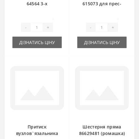
64564 3-х
615073 для прес-
тарілчатий для
підбирача New
прес-підбирача
Holland
0
0
New Holland
-
+
-
+
ДІЗНАТИСЬ ЦІНУ
ДІЗНАТИСЬ ЦІНУ
Притиск
Шестерня пряма
вузлов`язальника
86629481 (ромашка)