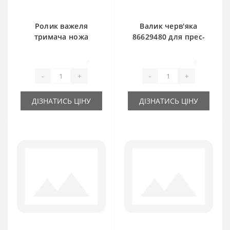
Ролик важеля
Валик черв'яка
тримача ножа
86629480 для прес-
206377370 для
підбирача New
прес-підбирача
Holland
0
0
New Holland 146
-
+
-
+
ДІЗНАТИСЬ ЦІНУ
ДІЗНАТИСЬ ЦІНУ