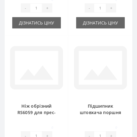
New Holland
-
+
-
+
ДІЗНАТИСЬ ЦІНУ
ДІЗНАТИСЬ ЦІНУ
Ніж обрізний
Підшипник
RS6059 для прес-
штовхача поршня
підбирача New
66263 (аналог) для
Holland
прес-підбирача
0
0
New Holland 276
-
+
-
+