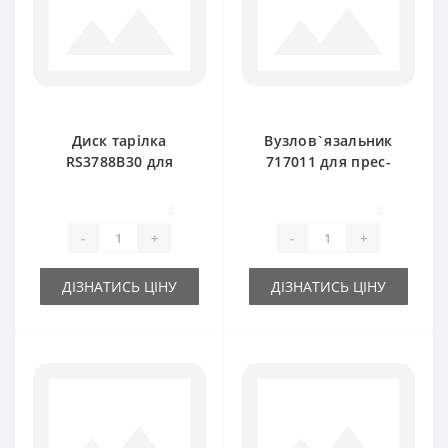
Диск тарілка
Вузлов`язальник
RS3788B30 для
717011 для прес-
прес-підбирача
підбирача New
New Holland
Holland
0
0
-
+
-
+
ДІЗНАТИСЬ ЦІНУ
ДІЗНАТИСЬ ЦІНУ