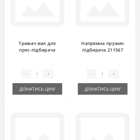
Тримач вил для
Напрямна пружин
прес-підбирача
підбирача 211567
New Holland
для прес-підбирача
New Holland
0
0
-
+
-
+
ДІЗНАТИСЬ ЦІНУ
ДІЗНАТИСЬ ЦІНУ