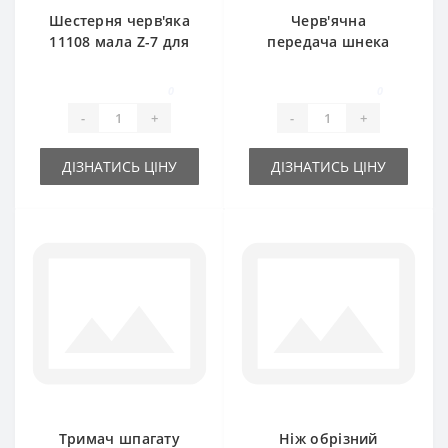
Шестерня черв'яка
Черв'ячна
11108 мала Z-7 для
передача шнека
прес-підбирача
86629482 для прес-
New Holland
підбирача New
0
0
Holland
-
+
-
+
ДІЗНАТИСЬ ЦІНУ
ДІЗНАТИСЬ ЦІНУ
Тримач шпагату
Ніж обрізний